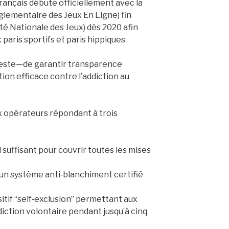
français débute officiellement avec la
glementaire des Jeux En Ligne) fin
ité Nationale des Jeux) dès 2020 afin
paris sportifs et paris hippiques
t reste—de garantir transparence
tion efficace contre l’addiction au
x opérateurs répondant à trois
 suffisant pour couvrir toutes les mises
un système anti‑blanchiment certifié
itif “self‑exclusion” permettant aux
iction volontaire pendant jusqu’à cinq