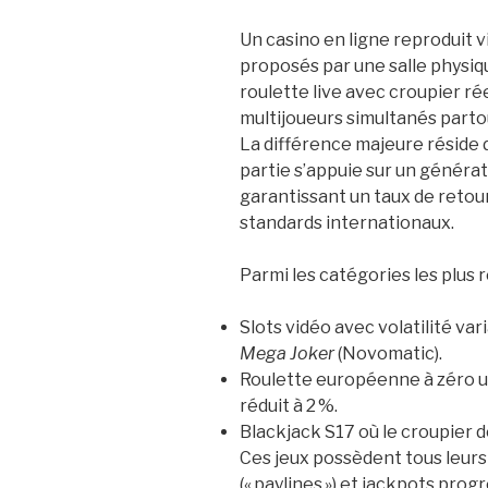
Un casino en ligne reproduit 
proposés par une salle physiqu
roulette live avec croupier r
multijoueurs simultanés parto
La différence majeure réside d
partie s’appuie sur un générat
garantissant un taux de retou
standards internationaux.
Parmi les catégories les plus 
Slots vidéo avec volatilité var
Mega Joker
(Novomatic).
Roulette européenne à zéro u
réduit à 2 %.
Blackjack S17 où le croupier do
Ces jeux possèdent tous leurs
(« paylines ») et jackpots pro