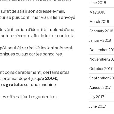
June 2018
suffit de saisir son adresse e‑mail,
May 2018
écurisé puis confirmer via un lien envoyé
March 2018
de vérification d’identité – upload d’une
February 2018
 facture récente afin de lutter contre la
January 2018
dépôt peut être réalisé instantanément
December 20
roniques ou aux cartes bancaires
November 20
October 2017
t considérablement ; certains sites
September 20
le premier dépôt jusqu’à
200 €
,
rs gratuits
sur une machine
August 2017
s offres il faut regarder trois
July 2017
June 2017