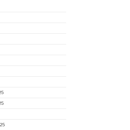
25
25
025