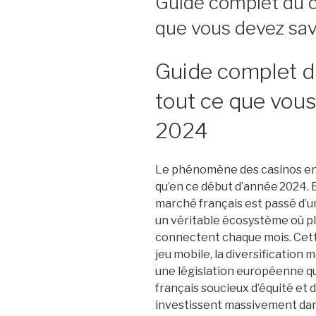
Guide complet du ca
que vous devez sav
Guide complet du
tout ce que vous
2024
Le phénomène des casinos en 
qu’en ce début d’année 2024. 
marché français est passé d’
un véritable écosystème où plus
connectent chaque mois. Cette
jeu mobile, la diversification
une législation européenne qu
français soucieux d’équité et 
investissent massivement dans