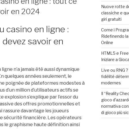
sino en ligne : tout ce
Nuove rotte de
oir en 2024
classiche e qu
giri gratuiti
 casino en ligne :
Come i Progra
Ridefinendo la
 devez savoir en
Online
HTML5 e Free S
Iniziare a Gio
ligne n’a jamais été aussi dynamique
Live ou RNG 
En quelques années seulement, le
fidélité déter
une poignée de plateformes modestes à
modernes
 d’un million d’utilisateurs actifs se
Il “Reality Che
 explosion s’explique par l’essor du
gioco d’azzard
 massive des offres promotionnelles et
normativa con 
i rassure davantage les joueurs
di gioco più si
de sécurité financière. Les opérateurs
 le graphisme haute définition ainsi