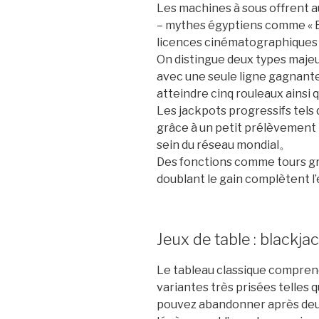
Les machines à sous offrent 
– mythes égyptiens comme « Bo
licences cinématographiques 
On distingue deux types majeur
avec une seule ligne gagnant
atteindre cinq rouleaux ainsi 
Les jackpots progressifs tel
grâce à un petit prélèvement
sein du réseau mondial。
Des fonctions comme tours gra
doublant le gain complètent 
Jeux de table : blackjac
Le tableau classique comprend
variantes très prisées telles
pouvez abandonner après deux 