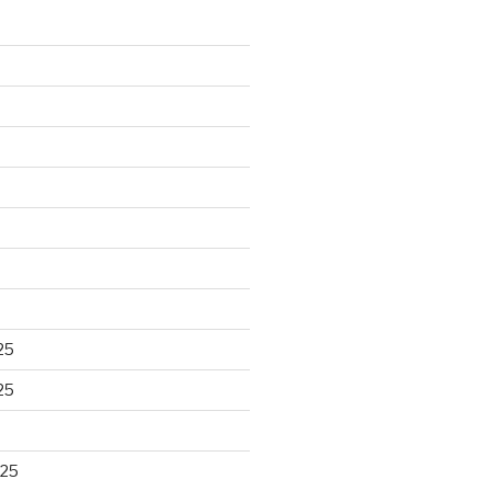
25
25
025