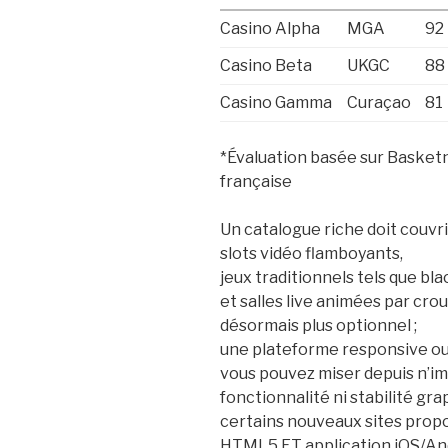
Casino Alpha
MGA
92
Casino Beta
UKGC
88
Casino Gamma
Curaçao
81
*Évaluation basée sur Basket
française
Un catalogue riche doit couvri
slots vidéo flamboyants,
jeux traditionnels tels que bla
et salles live animées par cro
désormais plus optionnel ;
une plateforme responsive ou 
vous pouvez miser depuis n’im
fonctionnalité ni stabilité 
certains nouveaux sites prop
HTML5 ET application iOS/Andr