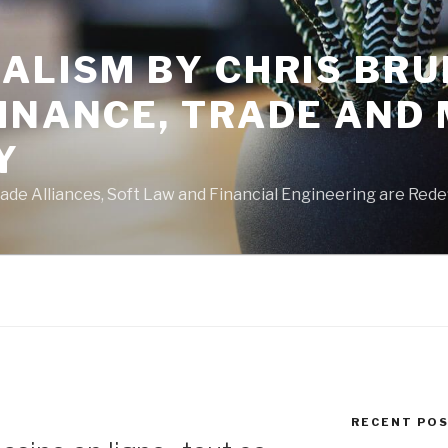
ALISM BY CHRIS BRU
FINANCE, TRADE AND
Y
de Alliances, Soft Law and Financial Engineering are Rede
RECENT PO