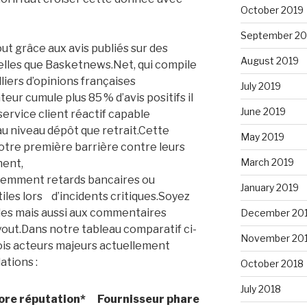
October 2019
September 20
ut grâce aux avis publiés sur des
August 2019
lles que Basketnews.Net, qui compile
liers d’opinions françaises
July 2019
ur cumule plus 85 % d’avis positifs il
June 2019
ervice client réactif capable
au niveau dépôt que retrait.Cette
May 2019
otre première barrière contre leurs
March 2019
ment,
quemment retards bancaires ou
January 2019
les lors d’incidents critiques.Soyez
les mais aussi aux commentaires
December 20
payout.Dans notre tableau comparatif ci-
November 20
ois acteurs majeurs actuellement
tions :
October 2018
July 2018
ore réputation*
Fournisseur phare