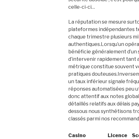
celle-ci-ci…
La réputation se mesure surto
plateformes indépendantes te
chaque trimestre plusieurs mil
authentiques.Lorsqu’un opérate
bénéficie généralement d’un s
d’intervenir rapidement tant 
métrique constitue souvent v
pratiques douteuses.Inverse
un taux inférieur signale fré
réponses automatisées peu uti
donc attentif aux notes globa
détaillés relatifs aux délais 
dessous nous synthétisons tr
classés parmi nos recommanda
Casino
Licence
Sc