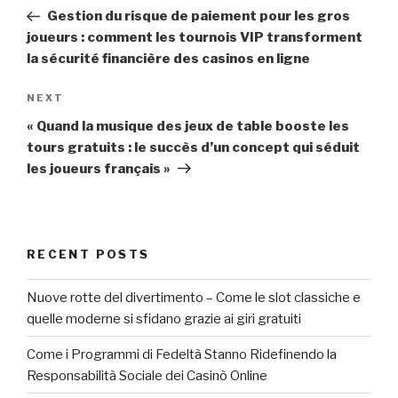
navigation
Post
Gestion du risque de paiement pour les gros
joueurs : comment les tournois VIP transforment
la sécurité financière des casinos en ligne
Next
NEXT
Post
« Quand la musique des jeux de table booste les
tours gratuits : le succès d’un concept qui séduit
les joueurs français »
RECENT POSTS
Nuove rotte del divertimento – Come le slot classiche e
quelle moderne si sfidano grazie ai giri gratuiti
Come i Programmi di Fedeltà Stanno Ridefinendo la
Responsabilità Sociale dei Casinò Online