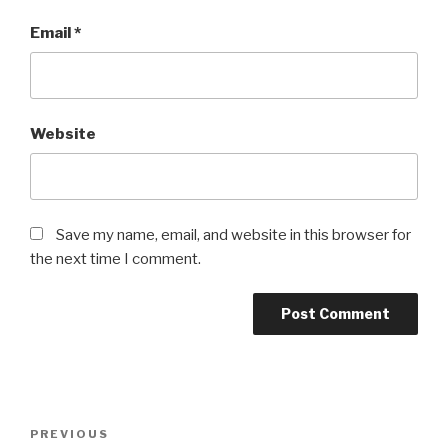
Email
*
Website
Save my name, email, and website in this browser for
the next time I comment.
Post
Previous
PREVIOUS