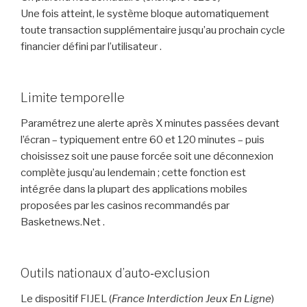
Une fois atteint, le système bloque automatiquement
toute transaction supplémentaire jusqu’au prochain cycle
financier défini par l’utilisateur .
Limite temporelle
Paramétrez une alerte après X minutes passées devant
l’écran – typiquement entre 60 et 120 minutes – puis
choisissez soit une pause forcée soit une déconnexion
complète jusqu’au lendemain ; cette fonction est
intégrée dans la plupart des applications mobiles
proposées par les casinos recommandés par
Basketnews.Net .
Outils nationaux d’auto‑exclusion
Le dispositif FIJEL (
France Interdiction Jeux En Ligne
)