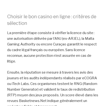
Choisir le bon casino en ligne : critères de
sélection
La première étape consiste à vérifier la licence du site :
une autorisation délivrée par l’ANJ (ex‑ARJEL), la Malta
Gaming Authority ou encore Curaçao garantit le respect
du cadre légal français ou européen. Sans licence
reconnue, aucune protection n’est assurée en cas de
litige.
Ensuite, la réputation se mesure à travers les avis des
joueurs et les audits indépendants réalisés par eCOGRA
ou iTech Labs. Ces organismes testent le RNG (Random
Number Generator) et valident le taux de redistribution
(RTP) moyen des jeux proposés. Un score élevé dans les
revues Basketnews.Net indique généralement un