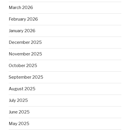
March 2026
February 2026
January 2026
December 2025
November 2025
October 2025
September 2025
August 2025
July 2025
June 2025
May 2025