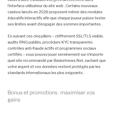
l’interface utilisateur du site web . Certains nouveaux
casinos lancés en 2026 proposent même des modules
éducatifs interactifs afin que chaque joueur puisse tester
ses limites avant d’engager des sommes importantes .
En suivant ces cinq piliers – chiffrement SSL/TLS visible,
audits RNG publiés, procédure KYC transparente,
contrôles anti‑fraude actifs et programmes sociaux
certifiés – vous pouvez jouer sereinement sur n’importe
quel site recommandé par Basketnews.Net, sachant que
votre argent et vos données restent protégés par les
standards internationaux les plus exigeants .
Bonus et promotions : maximiser vos
gains