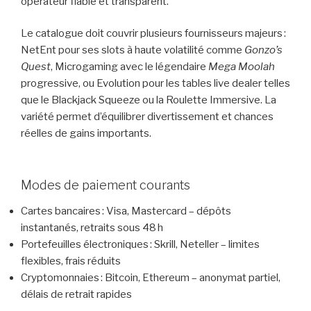
opérateur fiable et transparent.
Le catalogue doit couvrir plusieurs fournisseurs majeurs :
NetEnt pour ses slots à haute volatilité comme
Gonzo’s
Quest
, Microgaming avec le légendaire
Mega Moolah
progressive, ou Evolution pour les tables live dealer telles
que le Blackjack Squeeze ou la Roulette Immersive. La
variété permet d’équilibrer divertissement et chances
réelles de gains importants.
Modes de paiement courants
Cartes bancaires : Visa, Mastercard – dépôts
instantanés, retraits sous 48 h
Portefeuilles électroniques : Skrill, Neteller – limites
flexibles, frais réduits
Cryptomonnaies : Bitcoin, Ethereum – anonymat partiel,
délais de retrait rapides