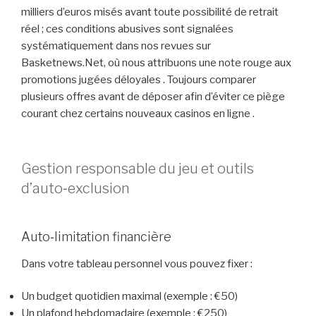
milliers d’euros misés avant toute possibilité de retrait
réel ; ces conditions abusives sont signalées
systématiquement dans nos revues sur
Basketnews.Net, où nous attribuons une note rouge aux
promotions jugées déloyales . Toujours comparer
plusieurs offres avant de déposer afin d’éviter ce piège
courant chez certains nouveaux casinos en ligne .
Gestion responsable du jeu et outils
d’auto‑exclusion
Auto‑limitation financière
Dans votre tableau personnel vous pouvez fixer :
Un budget quotidien maximal (exemple : €50)
Un plafond hebdomadaire (exemple : €250)