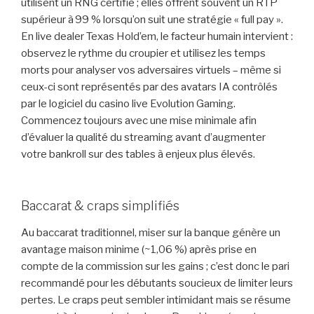
utilisent un RNG certifié ; elles offrent souvent un RTP
supérieur à 99 % lorsqu’on suit une stratégie « full pay ».
En live dealer Texas Hold’em, le facteur humain intervient :
observez le rythme du croupier et utilisez les temps
morts pour analyser vos adversaires virtuels – même si
ceux-ci sont représentés par des avatars IA contrôlés
par le logiciel du casino live Evolution Gaming.
Commencez toujours avec une mise minimale afin
d’évaluer la qualité du streaming avant d’augmenter
votre bankroll sur des tables à enjeux plus élevés.
Baccarat & craps simplifiés
Au baccarat traditionnel, miser sur la banque génère un
avantage maison minime (~1,06 %) après prise en
compte de la commission sur les gains ; c’est donc le pari
recommandé pour les débutants soucieux de limiter leurs
pertes. Le craps peut sembler intimidant mais se résume