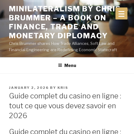
Skip
MINILATERALISM BY CHRIS
to
BRUMMER – A BOOK ON
content
FINANCE, TRADE AND
MONETARY DIPLOMACY
Chris Brummer shares How Trade Alliances, Soft Law and
Financial Engineering are Redefining Economic Statecraft
Menu
POSTED
JANUARY 2, 2026
BY
KRIS
ON
Guide complet du casino en ligne :
tout ce que vous devez savoir en
2026
Guide complet du casino en ligne :