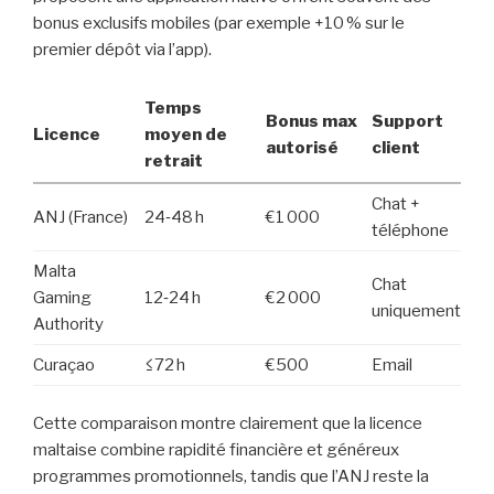
bonus exclusifs mobiles (par exemple +10 % sur le
premier dépôt via l’app).
Temps
Bonus max
Support
Licence
moyen de
autorisé
client
retrait
Chat +
ANJ (France)
24‑48 h
€1 000
téléphone
Malta
Chat
Gaming
12‑24 h
€2 000
uniquement
Authority
Curaçao
≤72 h
€500
Email
Cette comparaison montre clairement que la licence
maltaise combine rapidité financière et généreux
programmes promotionnels, tandis que l’ANJ reste la