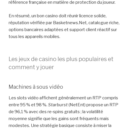
référence française en matière de protection du joueur.
En résumé, un bon casino doit réunir licence solide,
réputation vérifiée par Basketnews.Net, catalogue riche,
options bancaires adaptées et support client réactif sur
tous les appareils mobiles.
Les jeux de casino les plus populaires et
comment y jouer
Machines à sous vidéo
Les slots vidéo affichent généralement un RTP compris
entre 95 % et 98 %.
Starburst
(NetEnt) propose un RTP
de 96,1 % avec des re‑spins gratuits ; la volatilité
moyenne signifie que les gains sont fréquents mais
modestes. Une stratégie basique consiste à miser la