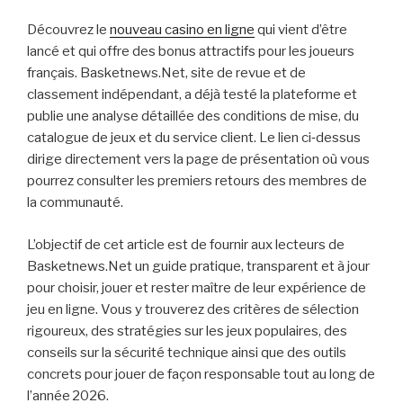
Découvrez le
nouveau casino en ligne
qui vient d’être
lancé et qui offre des bonus attractifs pour les joueurs
français. Basketnews.Net, site de revue et de
classement indépendant, a déjà testé la plateforme et
publie une analyse détaillée des conditions de mise, du
catalogue de jeux et du service client. Le lien ci‑dessus
dirige directement vers la page de présentation où vous
pourrez consulter les premiers retours des membres de
la communauté.
L’objectif de cet article est de fournir aux lecteurs de
Basketnews.Net un guide pratique, transparent et à jour
pour choisir, jouer et rester maître de leur expérience de
jeu en ligne. Vous y trouverez des critères de sélection
rigoureux, des stratégies sur les jeux populaires, des
conseils sur la sécurité technique ainsi que des outils
concrets pour jouer de façon responsable tout au long de
l’année 2026.