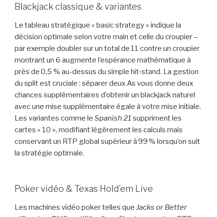
Blackjack classique & variantes
Le tableau stratégique « basic strategy » indique la
décision optimale selon votre main et celle du croupier –
par exemple doubler sur un total de 11 contre un croupier
montrant un 6 augmente l’espérance mathématique à
près de 0,5 % au-dessus du simple hit‑stand. La gestion
du split est cruciale : séparer deux As vous donne deux
chances supplémentaires d’obtenir un blackjack naturel
avec une mise supplémentaire égale à votre mise initiale.
Les variantes comme le
Spanish 21
suppriment les
cartes « 10 », modifiant légèrement les calculs mais
conservant un RTP global supérieur à 99 % lorsqu’on suit
la stratégie optimale.
Poker vidéo & Texas Hold’em Live
Les machines vidéo poker telles que
Jacks or Better