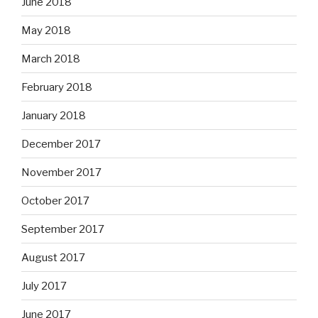
June 2018
May 2018
March 2018
February 2018
January 2018
December 2017
November 2017
October 2017
September 2017
August 2017
July 2017
June 2017