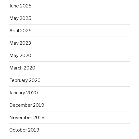
June 2025
May 2025
April 2025
May 2023
May 2020
March 2020
February 2020
January 2020
December 2019
November 2019
October 2019