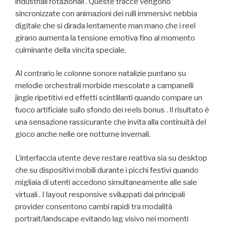
industriali rotazionali . Queste tracce vengono
sincronizzate con animazioni dei rulli immersivi: nebbia
digitale che si dirada lentamente man mano che i reel
girano aumenta la tensione emotiva fino al momento
culminante della vincita speciale.
Al contrario le colonne sonore natalizie puntano su
melodie orchestrali morbide mescolate a campanelli
jingle ripetitivi ed effetti scintillanti quando compare un
fuoco artificiale sullo sfondo dei reels bonus . Il risultato è
una sensazione rassicurante che invita alla continuità del
gioco anche nelle ore notturne invernali.
L’interfaccia utente deve restare reattiva sia su desktop
che su dispositivi mobili durante i picchi festivi quando
migliaia di utenti accedono simultaneamente alle sale
virtuali . I layout responsive sviluppati dai principali
provider consentono cambi rapidi tra modalità
portrait/landscape evitando lag visivo nei momenti