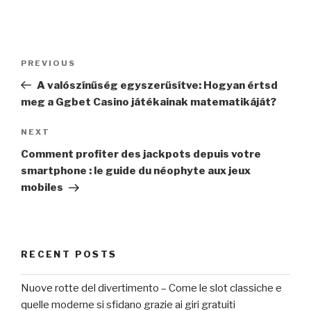
Post
Previous
PREVIOUS
navigation
Post
A valószínűség egyszerűsítve: Hogyan értsd
meg a Ggbet Casino játékainak matematikáját?
Next
NEXT
Post
Comment profiter des jackpots depuis votre
smartphone : le guide du néophyte aux jeux
mobiles
RECENT POSTS
Nuove rotte del divertimento – Come le slot classiche e
quelle moderne si sfidano grazie ai giri gratuiti