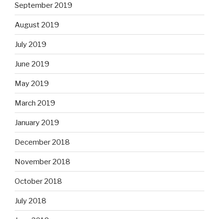
September 2019
August 2019
July 2019
June 2019
May 2019
March 2019
January 2019
December 2018
November 2018
October 2018
July 2018