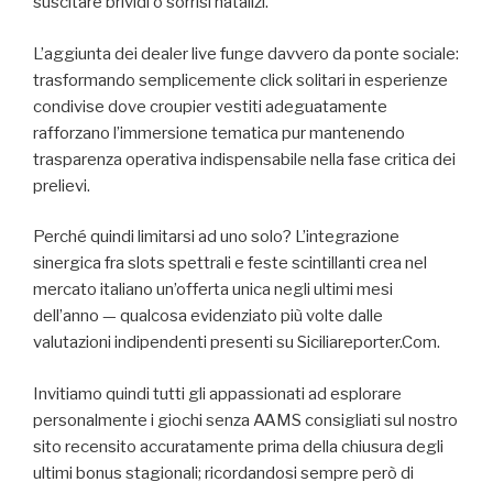
suscitare brividi o sorrisi natalizi.
L’aggiunta dei dealer live funge davvero da ponte sociale:
trasformando semplicemente click solitari in esperienze
condivise dove croupier vestiti adeguatamente
rafforzano l’immersione tematica pur mantenendo
trasparenza operativa indispensabile nella fase critica dei
prelievi.
Perché quindi limitarsi ad uno solo? L’integrazione
sinergica fra slots spettrali e feste scintillanti crea nel
mercato italiano un’offerta unica negli ultimi mesi
dell’anno — qualcosa evidenziato più volte dalle
valutazioni indipendenti presenti su Siciliareporter.Com.
Invitiamo quindi tutti gli appassionati ad esplorare
personalmente i giochi senza AAMS consigliati sul nostro
sito recensito accuratamente prima della chiusura degli
ultimi bonus stagionali; ricordandosi sempre però di