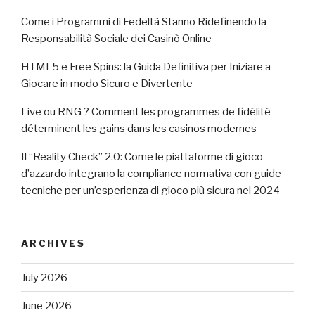
Come i Programmi di Fedeltà Stanno Ridefinendo la
Responsabilità Sociale dei Casinò Online
HTML5 e Free Spins: la Guida Definitiva per Iniziare a
Giocare in modo Sicuro e Divertente
Live ou RNG ? Comment les programmes de fidélité
déterminent les gains dans les casinos modernes
Il “Reality Check” 2.0: Come le piattaforme di gioco
d’azzardo integrano la compliance normativa con guide
tecniche per un’esperienza di gioco più sicura nel 2024
ARCHIVES
July 2026
June 2026