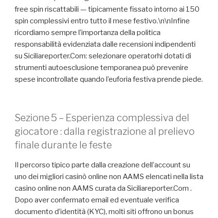
free spin riscattabili — tipicamente fissato intorno ai 150
spin complessivi entro tutto il mese festivo.\n\nInfine
ricordiamo sempre l’importanza della politica
responsabilità evidenziata dalle recensioni indipendenti
su Siciliareporter.Com: selezionare operator​hi dotati di
strumenti auto­esclusione temporanea può prevenire
spese incontrollate quando l’euforia festiva prende piede.
Sezione 5 – Esperienza complessiva del
giocatore : dalla registrazione al prelievo
finale durante le feste
Il percorso tipico parte dalla creazione dell’account su
uno dei migliori casinò online non AAMS elencati nella lista
casino online non AAMS curata da Siciliareporter.Com .
Dopo aver confermato email ed eventuale verifica
documento d’identità (KYC), molti siti offrono un bonus