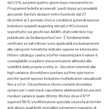
del 15 % sui primi quattro giorni dopo mezzanotte;\n-
Programmi fedeltà accelerati : punti doppi accumulabili
giocando
Santa’s Jackpot
entro il periodo dal 27
dicembre al 2 gennaio.\n\nLe condizioni generali spesso
includono requisiti wagering elevati (>40x bonus)
soprattutto sui giochi non AAMS citati nelle liste top
pubblicate da Siciliareporter.Com . È fondamentale
verificare se tali rollover sono applicabili esclusivamente
alle categorie tematiche indicate oppure se interessino
l’intero catalogo casino.\n\nPer massimizzare il valore è
consigliabile scegliere una promozione allineata alla
volatilità della propria scelta.:\n- Giocatori orientati alla
high variance dovrebbero puntare sui free spin horror
perché questi spesso includono moltiplicatori casualizzati
fino a x5;\n- Chi preferisce ritorni costanti dovrebbe
optare per i cash‑back capodanno abbinandoli ad una slot
medium variance quale
Winter Riches
dove il RTP
supera il 96 %.\n\nAttenzione speciale va posta ai termini
anti‑abuso quali limiti giornalieri sul numero massimo di