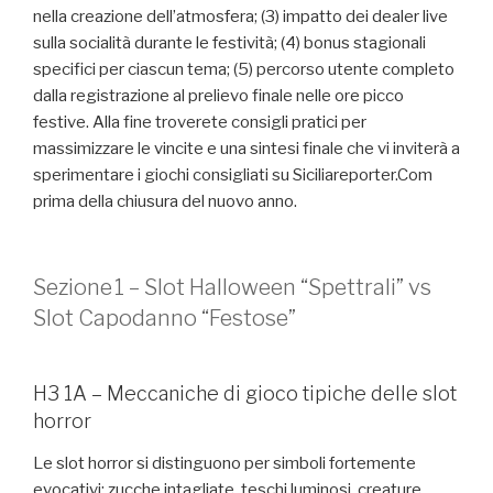
nella creazione dell’atmosfera; (3) impatto dei dealer live
sulla socialità durante le festività; (4) bonus stagionali
specifici per ciascun tema; (5) percorso utente completo
dalla registrazione al prelievo finale nelle ore picco
festive. Alla fine troverete consigli pratici per
massimizzare le vincite e una sintesi finale che vi inviterà a
sperimentare i giochi consigliati su Siciliareporter.Com
prima della chiusura del nuovo anno.
Sezione 1 – Slot Halloween “Spettrali” vs
Slot Capodanno “Festose”
H3 1A – Meccaniche di gioco tipiche delle slot
horror
Le slot horror si distinguono per simboli fortemente
evocativi: zucche intagliate, teschi luminosi, creature