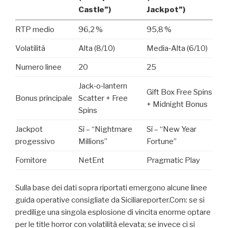
Castle”)
Jackpot”)
RTP medio
96,2 %
95,8 %
Volatilità
Alta (8/10)
Media‑Alta (6/10)
Numero linee
20
25
Jack‑o‑lantern
Gift Box Free Spins
Bonus principale
Scatter + Free
+ Midnight Bonus
Spins
Jackpot
Sì – “Nightmare
Sì – “New Year
progessivo
Millions”
Fortune”
Fornitore
NetEnt
Pragmatic Play
Sulla base dei dati sopra riportati emergono alcune linee
guida operative consigliate da Siciliareporter.Com: se si
predilige una singola esplosione di vincita enorme optare
per le title horror con volatilità elevata; se invece ci si