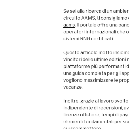
Se sei alla ricerca di un ambi
circuito AAMS, ti consigliamo 
aams
. Il portale offre una pan
operatori internazionali che o
sistemi RNG certificati.
Questo articolo mette insieme 
vincitori delle ultime edizioni 
piattaforme più performanti de
una guida completa per gli app
vogliono massimizzare le propr
vacanze.
Inoltre, grazie al lavoro svol
indipendente di recensioni, av
licenze offshore, tempi di pay
elementi fondamentali per sce
cui scommettere.