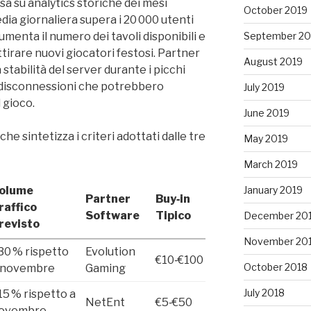
asa su analytics storiche dei mesi
October 2019
ia giornaliera supera i 20 000 utenti
September 20
aumenta il numero dei tavoli disponibili e
ttirare nuovi giocatori festosi. Partner
August 2019
 stabilità del server durante i picchi
o disconnessioni che potrebbero
July 2019
 gioco.
June 2019
e sintetizza i criteri adottati dalle tre
May 2019
March 2019
January 2019
olume
Partner
Buy‑in
raffico
Software
Tipico
December 20
revisto
November 20
30 % rispetto
Evolution
€10‑€100
October 2018
 novembre
Gaming
July 2018
15 % rispetto a
NetEnt
€5‑€50
ovembre