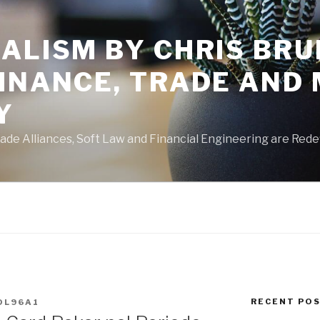
ALISM BY CHRIS BRU
FINANCE, TRADE AND
Y
de Alliances, Soft Law and Financial Engineering are Rede
RECENT PO
DL96A1