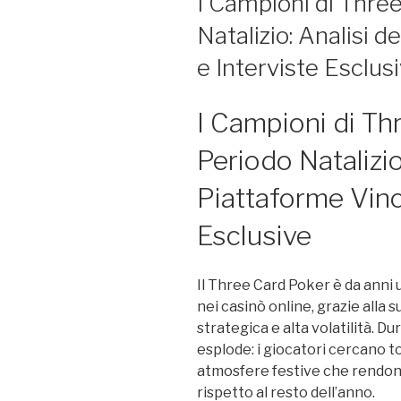
I Campioni di Thre
Natalizio: Analisi d
e Interviste Esclus
I Campioni di Th
Periodo Natalizio
Piattaforme Vinci
Esclusive
Il Three Card Poker è da anni 
nei casinò online, grazie alla
strategica e alta volatilità. Du
esplode: i giocatori cercano to
atmosfere festive che rendon
rispetto al resto dell’anno.