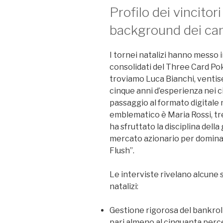
Profilo dei vincitori
background dei ca
I tornei natalizi hanno messo 
consolidati del Three Card Pok
troviamo Luca Bianchi, venti
cinque anni d’esperienza nei ci
passaggio al formato digitale 
emblematico è Maria Rossi, tr
ha sfruttato la disciplina della
mercato azionario per dominar
Flush”.
Le interviste rivelano alcune 
natalizi:
Gestione rigorosa del bankro
pari almeno al cinquanta percen