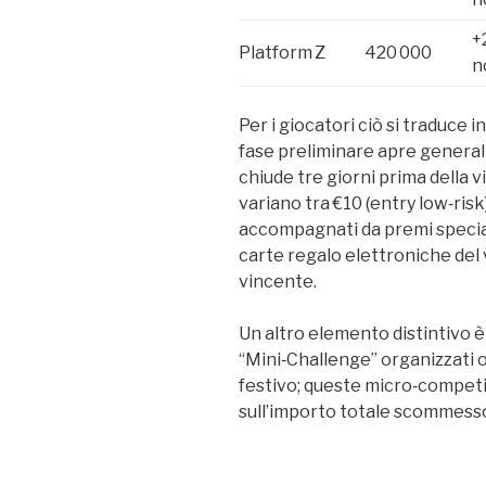
+
Platform Z
420 000
n
Per i giocatori ciò si traduce i
fase preliminare apre general
chiude tre giorni prima della vi
variano tra €10 (entry low‑risk
accompagnati da premi specia
carte regalo elettroniche del 
vincente.
Un altro elemento distintivo è 
“Mini‑Challenge” organizzati o
festivo; queste micro‐competi
sull’importo totale scommesso