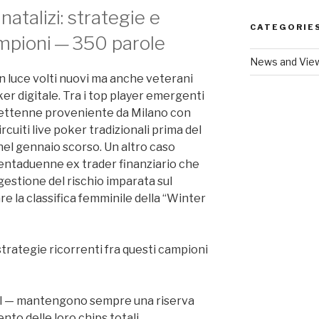
 natalizi: strategie e
CATEGORIE
mpioni — 350 parole
News and Vie
in luce volti nuovi ma anche veterani
er digitale. Tra i top player emergenti
settenne proveniente da Milano con
rcuiti live poker tradizionali prima del
nel gennaio scorso. Un altro caso
entaduenne ex trader finanziario che
 gestione del rischio imparata sul
e la classifica femminile della “Winter
strategie ricorrenti fra questi campioni
ll — mantengono sempre una riserva
to delle loro chips totali.