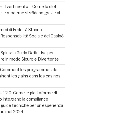
l divertimento – Come le slot
elle moderne si sfidano grazie ai
mmi di Fedeltà Stanno
 Responsabilità Sociale dei Casinò
pins: la Guida Definitiva per
care in modo Sicuro e Divertente
? Comment les programmes de
minent les gains dans les casinos
ck” 2.0: Come le piattaforme di
o integrano la compliance
guide tecniche per un’esperienza
cura nel 2024