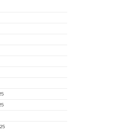
25
25
025