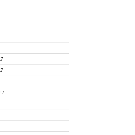
17
17
17