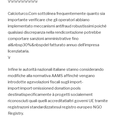
\r\v\v\v\v\v\v\v\v
Calcioturco.Com sottolinea frequentemente quanto sia
importante verificare che gli operatorì abbiano
implementato meccanismi anti­fraud robustissimi poiché
qualsiasi discrepanza nella rendicontazione potrebbe
comportare sanzioni amministrative fino
al&nbsp30%&nbspdel fatturato annuo dell’impresa
licenziataria.
\r
Infine le autorità nazionali italiane stanno considerando
modifiche alla normativa AAMS affinché vengano
introdotte agevolazioni fiscali sugli import­
import·import·omissioned donation pools
destinatispecificamente à progetti socialement
riconosciuti quali quelli accreditatialtri governi UE tramite
registrazoni standardizzatesul registro europeo NGO
Registry.