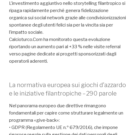
L’investimento aggiuntivo nello storytelling filantropico si
ripaga rapidamente perché genera fidelizzazione
organica sui social network grazie alle condivisionizzazioni
spontanee degli utenti felici sia per la vincita sia per
l’impatto sociale.
Calcioturco.Com ha monitorato questa evoluzione
riportando un aumento pari al +33 % nelle visite referral
verso pagine dedicate ai progetti sponsorizzati dagli
operator​ii aderenti.
La normativa europea sui giochi d’azzardo
e le iniziative filantropiche – 290 parole
Nel panorama europeo due direttive rimangono
fondamentali per capire come strutturare legalmente un
programma «give‑back»:
• GDPR (Regolamento UE n.º 679/2016), che impone
rigorose regole sulla gestione dei dati personali degli