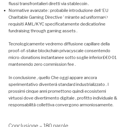
flussi transfrontalieri diretti via stablecoin .
Normative avanzate : probabile introduzione dell ‘EU
Charitable Gaming Directive ’ mirante ad uniformar℮
requisiti AML/KYC specificatamente dedicatioñne
fundraising through gaming assets .
Tecnologicamente vedremo diffusione capillare della
proof-of-stake blockchain privacyscale consentendo
micro-donations instantanee sotto soglie inferior£€0·01
mantenendo zero commission fee .
In conclusione , quello Che oggi appare ancora
sperimentativo diventerá standard industrializzato . I
prossimi cinque anni promettono quindi ecosistemi
virtuosi dove divertimento digitale , profitto individuale &
responsabilità collettiva convergono armoniosamente.
Conclusione – 180 parole