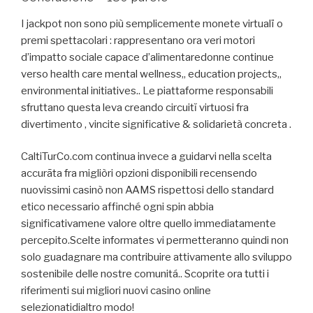
I jackpot non sono più semplicemente monete virtualï o
premi spettacolari : rappresentano ora veri motori
d’impatto sociale capace d’alimentaredonne continue
verso health care mental wellness,, education projects,,
environmental initiatives.. Le piattaforme responsabili
sfruttano questa leva creando circuitĭ virtuosi fra
divertimento , vincite significative & solidarietà concreta .
CaltiTurCo.com continua invece a guidarvi nella scelta
accurāta fra migliòri opzioni disponibili recensendo
nuovissimi casinò non AAMS rispettosi dello standard
etico necessario affinché ogni spin abbia
significativamene valore oltre quello immediatamente
percepito.Scelte informates vi permetteranno quindi non
solo guadagnare ma contribuire attivamen­te allo sviluppo
sostenibile delle nostre comunitá.. Scoprite ora tutti i
riferimenti sui migliori nuovi casino online
selezionatidialtro modo!