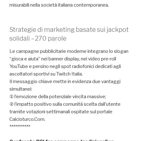
misurabili nella società italiana contemporanea.
Strategie di marketing basate sui jackpot
solidali – 270 parole
Le campagne pubblicitarie moderne integrano lo slogan
“gioca e aiuta” nei banner display, nei video pre‑roll
YouTube e persino negli spot radiofonici dedicati agli
ascoltatori sportivi su Twitch Italia.
Il messaggio chiave mette in evidenza due vantaggi
simultanei:
① l’emozione della potenziale vincita massive;
② l’impatto positivo sulla comunità scelta dall’utente
tramite votazioni settimanali ospitate sul portale
Calcioturco.Com.
***********