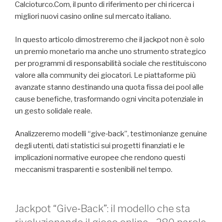
Calcioturco.Com, il punto di riferimento per chi ricerca i
migliori nuovi casino online sul mercato italiano.
In questo articolo dimostreremo che il jackpot non è solo
un premio monetario ma anche uno strumento strategico
per programmi di responsabilità sociale che restituiscono
valore alla community dei giocatori. Le piattaforme più
avanzate stanno destinando una quota fissa dei pool alle
cause benefiche, trasformando ogni vincita potenziale in
un gesto solidale reale.
Analizzeremo modelli “give‑back”, testimonianze genuine
degli utenti, dati statistici sui progetti finanziati e le
implicazioni normative europee che rendono questi
meccanismi trasparenti e sostenibili nel tempo.
Jackpot “Give‑Back”: il modello che sta