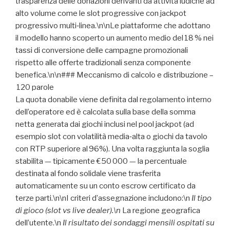
trasparenza delle donazioni derivanti da attività ludiche ad
alto volume come le slot progressive con jackpot
progressivo multi‑linea.\n\nLe piattaforme che adottano
il modello hanno scoperto un aumento medio del 18 % nei
tassi di conversione delle campagne promozionali
rispetto alle offerte tradizionali senza componente
benefica.\n\n### Meccanismo di calcolo e distribuzione –
120 parole
La quota donabile viene definita dal regolamento interno
dell’operatore ed è calcolata sulla base della somma
netta generata dai giochi inclusi nel pool jack­pot (ad
esempio slot con volatilità media‑alta o giochi da tavolo
con RTP superiore al 96%). Una volta raggiunta la soglia
stabilita — tipicamente €50 000 — la percentuale
destinata al fondo solidale viene trasferita
automaticamente su un conto escrow certificato da
terze parti.\n\nI criteri d’assegnazione includono:\n
Il tipo
di gioco (slot vs live dealer).\n
La regione geografica
dell’utente.\n
Il risultato dei sondaggi mensili ospitati su