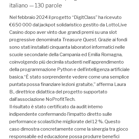
italiano — 130 parole
Nel febbraio 2024 il progetto “DigitClass” ha ricevuto
€650 000 dal jackpot solidaristico gestito da LottoLive
Casino dopo aver vinto due grandi premi su una slot
progressive denominata
Treasure Quest
. Grazie ai fondi
sono stati installati cinquanta laboratori informatici nelle
scuole secondarie della Campania ed Emilia Romagna,
coinvolgendo più de­cimila studenti nell’apprendimento
della programmazione Python e dell’intelligenza artificiale
basica.“È stato sorprendente vedere come una semplice
puntata possa finanziare lezioni gratuite,” afferma Laura
B., direttrice didattica del progetto supportato
dall’associazione NoProfitTech.
Il risultato è stato certificato da audit interno
indipendente confermando l’impatto diretto sulle
performance scolastiche migliorate del 12 %. Questo
caso dimostra concretamente come la sinergia tra gioco
responsabile ed educazione possa produrre benefici