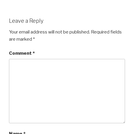
Leave a Reply
Your email address will not be published.
Required fields
are marked
*
Comment
*
Name
*