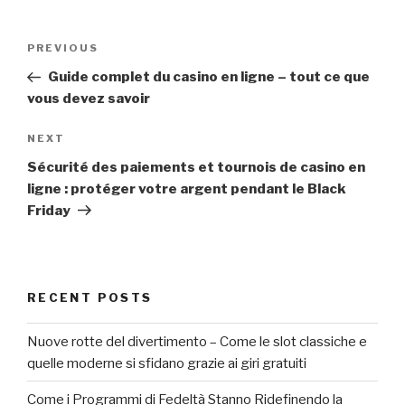
Post
Previous
PREVIOUS
navigation
Post
Guide complet du casino en ligne – tout ce que
vous devez savoir
Next
NEXT
Post
Sécurité des paiements et tournois de casino en
ligne : protéger votre argent pendant le Black
Friday
RECENT POSTS
Nuove rotte del divertimento – Come le slot classiche e
quelle moderne si sfidano grazie ai giri gratuiti
Come i Programmi di Fedeltà Stanno Ridefinendo la