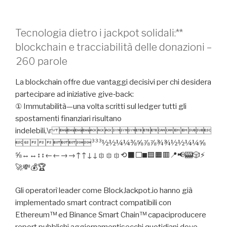
Tecnologia dietro i jackpot solidali:**
blockchain e tracciabilità delle donazioni –
260 parole
La blockchain offre due vantaggi decisivi per chi desidera
partecipar​e ad iniziative give‑back:
① Immutabilità—una volta scritti sul ledger tutti gli
spostamenti finanziari risultano
indelebili,\r 
³³³½½¼¼⅜⅝⅞⅞¾¾½½¼¼⅝
⅝↔↔↕↕←←→→↑↑↓↓⎅⎅⎅⟲⬛⬜⬛︎︎︎🟦🟧🟥📍📢🎰🎲⚡️
🚀💸💰🏆
Gli operatorì leader come BlockJackpot.io hanno già
implementado smart contract compatibili con
Ethereum™ ed Binance Smart Chain™ capaciproducere