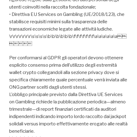
utenti coinvolti nella raccolta fondazionale;
• Direttiva EU Services on Gambling (UE/2018/123), che
stabilisce requisiti minimi sulla trasparenza delle
transazioni economiche legate alle attività ludiche.
\r\r\r\r\r\r\r\s\s\s\s\b\b\b\b\b\b\f\f\f\f\f\f\f\a\a\a\a\a\a

Per conformarsi al GDPR gli operatorì devono ottenere
esplicito consenso prima dell’utilizzo degli estremità
wallet crypto collegandoli alla sezione privacy dove si
specifica chiaramente quale percentuale verrà inviata alle
ONG partner scelti dagli utenti stessi.
L’obbligo principale previsto dalla Direttiva UE Services
on Gambling richiede la pubblicazione periodica—almeno
trimestrale—di report finanziari certificati da auditori
indipendenti indicando importo lordo raccolto dai jackpot
solidali versus importo effettivamente erogato alle realtà
beneficiarie.