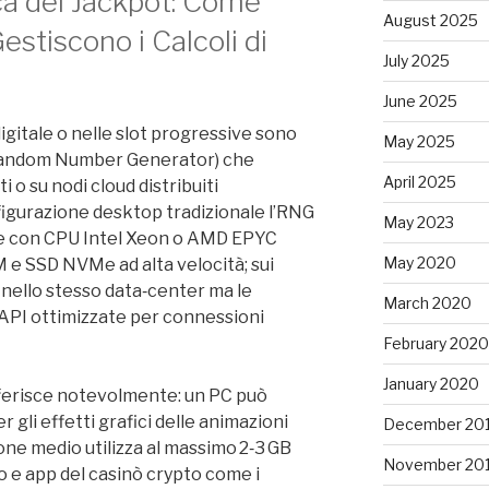
ca dei Jackpot: Come
August 2025
stiscono i Calcoli di
July 2025
June 2025
digitale o nelle slot progressive sono
May 2025
(Random Number Generator) che
April 2025
 o su nodi cloud distribuiti
igurazione desktop tradizionale l’RNG
May 2023
ne con CPU Intel Xeon o AMD EPYC
May 2020
 e SSD NVMe ad alta velocità; sui
e nello stesso data‑center ma le
March 2020
API ottimizzate per connessioni
February 2020
January 2020
fferisce notevolmente: un PC può
r gli effetti grafici delle animazioni
December 20
e medio utilizza al massimo 2‑3 GB
November 20
o e app del casinò crypto come i