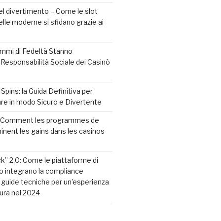
l divertimento – Come le slot
elle moderne si sfidano grazie ai
mmi di Fedeltà Stanno
 Responsabilità Sociale dei Casinò
pins: la Guida Definitiva per
care in modo Sicuro e Divertente
? Comment les programmes de
minent les gains dans les casinos
ck” 2.0: Come le piattaforme di
o integrano la compliance
guide tecniche per un’esperienza
cura nel 2024