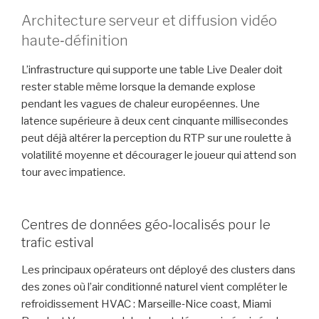
Architecture serveur et diffusion vidéo
haute‑définition
L’infrastructure qui supporte une table Live Dealer doit
rester stable même lorsque la demande explose
pendant les vagues de chaleur européennes. Une
latence supérieure à deux cent cinquante millisecondes
peut déjà altérer la perception du RTP sur une roulette à
volatilité moyenne et décourager le joueur qui attend son
tour avec impatience.
Centres de données géo‑localisés pour le
trafic estival
Les principaux opérateurs ont déployé des clusters dans
des zones où l’air conditionné naturel vient compléter le
refroidissement HVAC : Marseille‑Nice coast, Miami