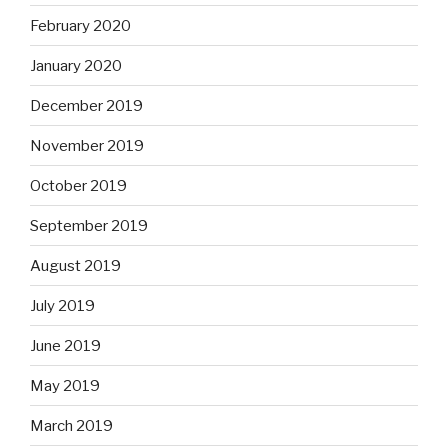
February 2020
January 2020
December 2019
November 2019
October 2019
September 2019
August 2019
July 2019
June 2019
May 2019
March 2019