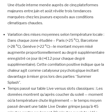
Une étude interne menée auprès de cinq plateformes
majeures entre juin et août révèle trois tendances
marquées chez les joueurs exposés aux conditions
climatiques chaudes.
Variation des mises moyennes selon température locale :
Dans chaque zone étudiée – Paris (>25 °C), Barcelone
(>28 °C), Genève (>22 °C)—le montant moyen misé
augmente proportionnellement au degré supplémentaire
enregistré ce jour-là (+€12 pour chaque degré
supplémentaire). Cette corrélation positive indique que la
chaleur agit comme catalyseur psychologique incitant
davantage à miser gros lors des parties “Summer
Splash”.
Temps passé sur table Live versus slots classiques : Les
données montrent qu’après coucher du soleil — moment
où la température chute légèrement — le temps moyen
passé devant une table Live Dealer grimpe jusqu’à 45