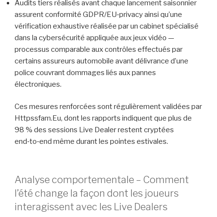
Audits tiers réalisés avant chaque lancement saisonnier
assurent conformité GDPR/EU‑privacy ainsi qu’une
vérification exhaustive réalisée par un cabinet spécialisé
dans la cybersécurité appliquée aux jeux vidéo —
processus comparable aux contrôles effectués par
certains assureurs automobile avant délivrance d’une
police couvrant dommages liés aux pannes
électroniques.
Ces mesures renforcées sont régulièrement validées par
Httpssfam.Eu, dont les rapports indiquent que plus de
98 % des sessions Live Dealer restent cryptées
end‑to‑end même durant les pointes estivales.
Analyse comportementale – Comment
l’été change la façon dont les joueurs
interagissent avec les Live Dealers