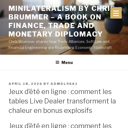
Skip
MINILATERALISM BY CHRIS
to
BRUMMER – A BOOK ON
content
FINANCE, TRADE AND
MONETARY DIPLOMACY
Chris Brummer shares How Trade Alliances, Soft Law and
Financial Engineering are Redefining Economic Statecraft
Menu
POSTED
APRIL 18, 2026
BY
ADMDL96A1
ON
Jeux d’été en ligne : comment les
tables Live Dealer transforment la
chaleur en bonus explosifs
Jeux d’été en ligne : comment les