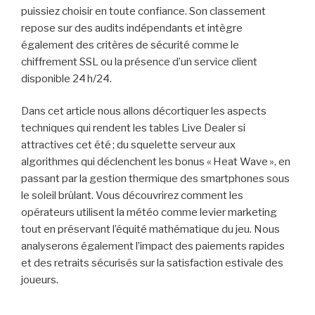
puissiez choisir en toute confiance. Son classement
repose sur des audits indépendants et intègre
également des critères de sécurité comme le
chiffrement SSL ou la présence d’un service client
disponible 24 h/24.
Dans cet article nous allons décortiquer les aspects
techniques qui rendent les tables Live Dealer si
attractives cet été ; du squelette serveur aux
algorithmes qui déclenchent les bonus « Heat Wave », en
passant par la gestion thermique des smartphones sous
le soleil brûlant. Vous découvrirez comment les
opérateurs utilisent la météo comme levier marketing
tout en préservant l’équité mathématique du jeu. Nous
analyserons également l’impact des paiements rapides
et des retraits sécurisés sur la satisfaction estivale des
joueurs.