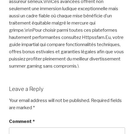
assureur sérieux.\n\nCes avancées offrent non
seulement une immersion ludique exceptionnelle mais
aussi un cadre fiable où chaque mise bénéficie d’un
traitement équitable malgré le mercure qui
grimpe.\n\nPour choisir parmi toutes ces plateformes
hautement performantes consultez Httpssfam.Eu, votre
guide impartial qui compare fonctionnalités techniques,
offres bonus estivales et garanties légales afin que vous
puissiez profiter pleinement du meilleur divertissement
summer gaming sans compromis.\
Leave a Reply
Your email address will not be published.
Required fields
are marked
*
Comment
*