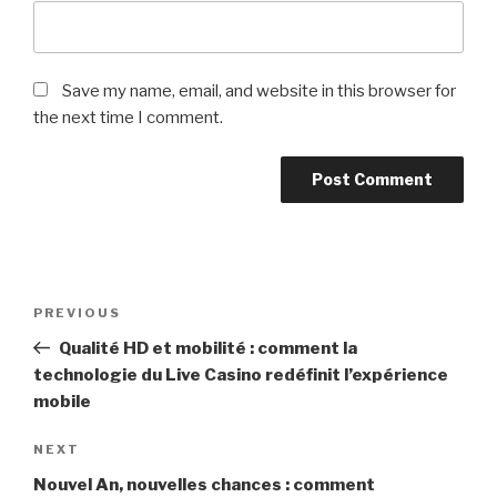
Save my name, email, and website in this browser for
the next time I comment.
Post
Previous
PREVIOUS
navigation
Post
Qualité HD et mobilité : comment la
technologie du Live Casino redéfinit l’expérience
mobile
Next
NEXT
Post
Nouvel An, nouvelles chances : comment