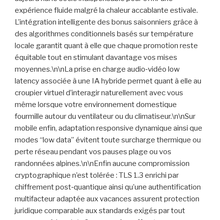
expérience fluide malgré la chaleur accablante estivale.
L’intégration intelligente des bonus saisonniers grâce à
des algorithmes conditionnels basés sur température
locale garantit quant à elle que chaque promotion reste
équitable tout en stimulant davantage vos mises
moyennes.\n\nLa prise en charge audio‑vidéo low
latency associée à une IA hybride permet quant à elle au
croupier virtuel d’interagir naturellement avec vous
même lorsque votre environnement domestique
fourmille autour du ventilateur ou du climatiseur.\n\nSur
mobile enfin, adaptation responsive dynamique ainsi que
modes “low data” évitent toute surcharge thermique ou
perte réseau pendant vos pauses plage ou vos
randonnées alpines.\n\nEnfin aucune compromission
cryptographique n’est tolérée : TLS 1.3 enrichi par
chiffrement post‑quantique ainsi qu’une authentification
multifacteur adaptée aux vacances assurent protection
juridique comparable aux standards exigés par tout