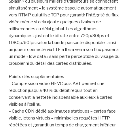
Splash » où plusieurs milliers d’utilisateurs se connectent
simultanément – le système bascule automatiquement
vers RTMP qui utilise TCP pour garantir l’intégrité du flux
vidéo même si cela ajoute quelques dizaines de
millisecondes au délai global. Les algorithmes
dynamiques ajustent le bitrate entre 720p/30fps et
1080p/60fps selon la bande passante disponible ; ainsi
un joueur connecté via LTE à Ibiza verra son flux passer à
un mode « low data » sans perte perceptible du visage du
croupier ni du détail des cartes distribuées.
Points clés supplémentaires
– Compression vidéo HEVC puis AV1 permet une
réduction jusqu’à 40 % du débit requis tout en
conservant la netteté indispensable aux jeux à cartes
visibles à l’œil nu.
– Cache CDN dédié aux images statiques – cartes face
visible, jetons virtuels – minimise les requêtes HTTP
répétées et garantit un temps de chargement inférieur