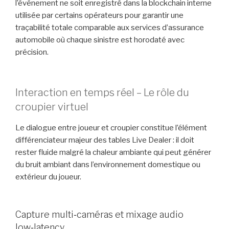
l’événement ne soit enregistré dans la blockchain interne
utilisée par certains opérateurs pour garantir une
traçabilité totale comparable aux services d’assurance
automobile où chaque sinistre est horodaté avec
précision.
Interaction en temps réel – Le rôle du
croupier virtuel
Le dialogue entre joueur et croupier constitue l’élément
différenciateur majeur des tables Live Dealer : il doit
rester fluide malgré la chaleur ambiante qui peut générer
du bruit ambiant dans l’environnement domestique ou
extérieur du joueur.
Capture multi‑caméras et mixage audio
low‑latency