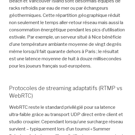
Beach et Vancouver Island sont désormais équipés de
racks refroidis par eau de mer ou par échangeurs
géothermiques. Cette répartition géographique réduit
non seulement le temps aller‑retour réseau mais aussi la
consommation énergétique pendant les pics d’utilisation
estivale. Par exemple, un serveur situé à Nice bénéficie
d’une température ambiante moyenne de vingt degrés
même lorsqu’il fait quarante dehors à Paris ; le résultat
est une latence moyenne de huit à douze millisecondes
pour les joueurs français sud‑européens.
Protocoles de streaming adaptatifs (RTMP vs
WebRTC)
WebRTC reste le standard privilégié pour sa latence
ultra‑faible grâce au transport UDP direct entre client et
studio croupier. Cependant lorsqu’une surcharge réseau
survient – typiquement lors d’un tournoi « Summer