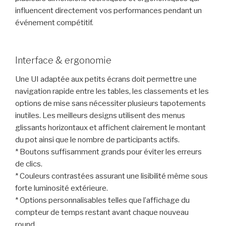
influencent directement vos performances pendant un
événement compétitif.
Interface & ergonomie
Une UI adaptée aux petits écrans doit permettre une
navigation rapide entre les tables, les classements et les
options de mise sans nécessiter plusieurs tapotements
inutiles. Les meilleurs designs utilisent des menus
glissants horizontaux et affichent clairement le montant
du pot ainsi que le nombre de participants actifs.
* Boutons suffisamment grands pour éviter les erreurs
de clics.
* Couleurs contrastées assurant une lisibilité même sous
forte luminosité extérieure.
* Options personnalisables telles que l’affichage du
compteur de temps restant avant chaque nouveau
round.