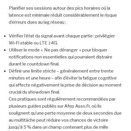
Planifier ses sessions autour des pics horaires où la
latence est minimale réduit considérablement le risque
d’erreurs dues au lag réseau :
Vérifier l’état du signal avant chaque partie ; privilégier
Wi‑Fi stable ou LTE ≥4G.
Utiliser le mode « Ne pas déranger » pour bloquer
notifications non essentielles qui pourraient distraire
durant le countdown final.
Définir une limite stricte – généralement entre trente
minutes et une heure – afin d’éviter la fatigue cognitive
qui affecte négativement la prise de décision au moment
crucial du showdown final.
Ces pratiques sont régulièrement recommandées par
plusieurs guides publiés sur Afep Asso.Fr, où ils
soulignent qu’une perte moyenne de deux secondes due
au multitâche peut réduire vos chances de victoire
jusqu’à ​5 %​ dans un champ contenant plus de mille