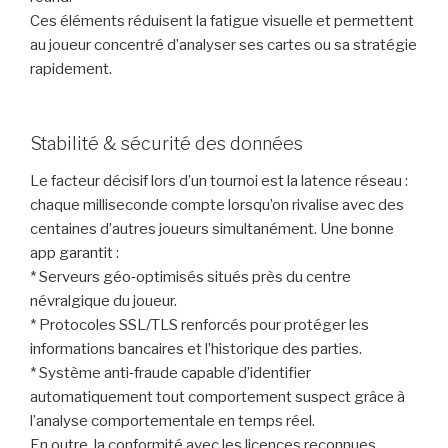
Ces éléments réduisent la fatigue visuelle et permettent
au joueur concentré d’analyser ses cartes ou sa stratégie
rapidement.
Stabilité & sécurité des données
Le facteur décisif lors d’un tournoi est la latence réseau :
chaque milliseconde compte lorsqu’on rivalise avec des
centaines d’autres joueurs simultanément. Une bonne
app garantit :
* Serveurs géo‑optimisés situés près du centre
névralgique du joueur.
* Protocoles SSL/TLS renforcés pour protéger les
informations bancaires et l’historique des parties.
* Système anti‑fraude capable d’identifier
automatiquement tout comportement suspect grâce à
l’analyse comportementale en temps réel.
En outre, la conformité avec les licences reconnues