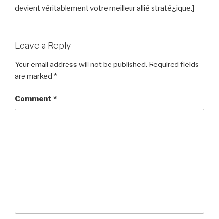
devient véritablement votre meilleur allié stratégique.]
Leave a Reply
Your email address will not be published.
Required fields
are marked
*
Comment
*