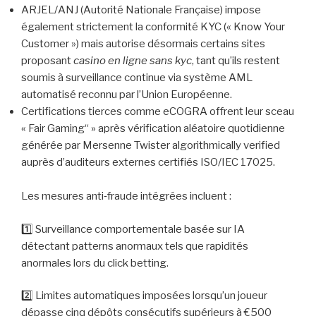
ARJEL/ANJ (Autorité Nationale Française) impose
également strictement la conformité KYC (« Know Your
Customer ») mais autorise désormais certains sites
proposant
casino en ligne sans kyc
, tant qu’ils restent
soumis à surveillance continue via système AML
automatisé reconnu par l’Union Européenne.
Certifications tierces comme eCOGRA offrent leur sceau
« Fair Gaming“ » après vérification aléatoire quotidienne
générée par Mersenne Twister algorithmically verified
auprès d’auditeurs externes certifiés ISO/IEC 17025.
Les mesures anti‑fraude intégrées incluent :
1️⃣ Surveillance comportementale basée sur IA
détectant patterns anormaux tels que rapidités
anormales lors du click betting.
2️⃣ Limites automatiques imposées lorsqu’un joueur
dépasse cinq dépôts consécutifs supérieurs à €500