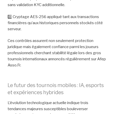
sans validation KYC additionnelle.
3️⃣ Cryptage AES‑256 appliqué tant aux transactions
financières qu’aux historiques personnels stockés côté
serveur.
Ces contrôles assurent non seulement protection
juridique mais également confiance parmi les joueurs
professionnels cherchant stabilité légale lors des gros
tournois internationaux annoncés régulièrement sur
Afep
Asso.Fr
.
Le futur des tournois mobiles : IA, esports
et expériences hybrides
L’évolution technologique actuelle indique trois
tendances majeures susceptibles bouleverser