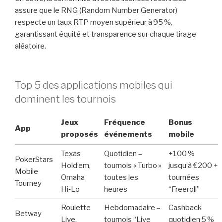
assure que le RNG (Random Number Generator)
respecte un taux RTP moyen supérieur à 95 %,
garantissant équité et transparence sur chaque tirage
aléatoire.
Top 5 des applications mobiles qui
dominent les tournois
Jeux
Fréquence
Bonus
App
proposés
événements
mobile
Texas
Quotidien –
+100 %
PokerStars
Hold’em,
tournois « Turbo »
jusqu’à €200 +
Mobile
Omaha
toutes les
tournées
Tourney
Hi‑Lo
heures
“Freeroll”
Roulette
Hebdomadaire –
Cashback
Betway
Live,
tournois “Live
quotidien 5 %