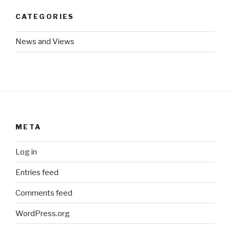
CATEGORIES
News and Views
META
Log in
Entries feed
Comments feed
WordPress.org