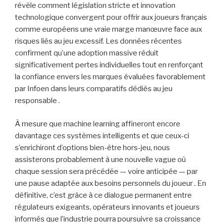
révèle comment législation stricte et innovation
technologique convergent pour offrir aux joueurs français
comme européens une vraie marge manœuvre face aux
risques liés au jeu excessif. Les données récentes
confirment qu’une adoption massive réduit
significativement pertes individuelles tout en renforçant
la confiance envers les marques évaluées favorablement
par Infoen dans leurs comparatifs dédiés au jeu
responsable .
À mesure que machine learning affineront encore
davantage ces systèmes intelligents et que ceux-ci
s’enrichiront d’options bien-être hors-jeu, nous
assisterons probablement à une nouvelle vague où
chaque session sera précédée — voire anticipée — par
une pause adaptée aux besoins personnels du joueur . En
définitive, c’est grâce à ce dialogue permanent entre
régulateurs exigeants, opérateurs innovants et joueurs
informés que l’industrie pourra poursuivre sa croissance