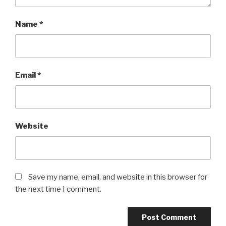
Name
*
Email
*
Website
Save my name, email, and website in this browser for
the next time I comment.