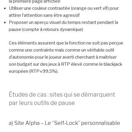
la première page affichée
Utiliser une couleur contrastée (orange ou vert vif) pour
attirer l’attention sans être agressif
Proposer un aperçu visuel du temps restant pendant la
pause (compte à rebours dynamique)
Ces éléments assurent que la fonction ne soit pas perçue
comme une contrainte mais comme un véritable outil
d’autonomie pour le joueur averti cherchant à maîtriser
son budget sur des jeux à RTP élevé comme le blackjack
européen (RTP≈99,5%).
Études de cas : sites qui se démarquent
par leurs outils de pause
a) Site Alpha – Le “Self‑Lock” personnalisable