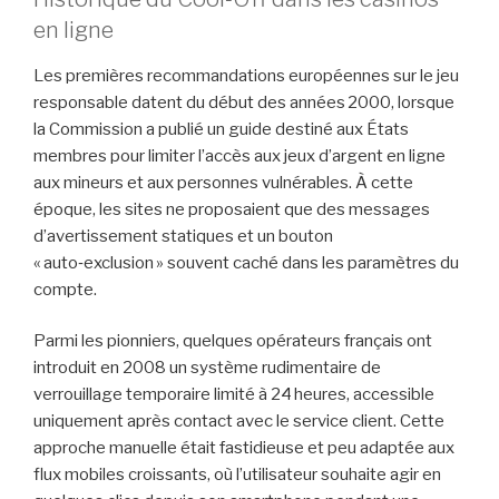
en ligne
Les premières recommandations européennes sur le jeu
responsable datent du début des années 2000, lorsque
la Commission a publié un guide destiné aux États
membres pour limiter l’accès aux jeux d’argent en ligne
aux mineurs et aux personnes vulnérables. À cette
époque, les sites ne proposaient que des messages
d’avertissement statiques et un bouton
« auto‑exclusion » souvent caché dans les paramètres du
compte.
Parmi les pionniers, quelques opérateurs français ont
introduit en 2008 un système rudimentaire de
verrouillage temporaire limité à 24 heures, accessible
uniquement après contact avec le service client. Cette
approche manuelle était fastidieuse et peu adaptée aux
flux mobiles croissants, où l’utilisateur souhaite agir en