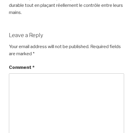
durable tout en plaçant réellement le contrôle entre leurs
mains.
Leave a Reply
Your email address will not be published.
Required fields
are marked
*
Comment
*