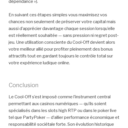
dépendance »).
En suivant ces étapes simples vous maximisez vos
chances non seulement de préserver votre capital mais
aussi d’apprécier davantage chaque session lorsqu’elle
est réellement souhaitée — sans pression ni regret post‐
jeu. Une utilisation consciente du Cool‑Off devient alors
votre meilleur allié pour profiter pleinement des bonus
attractifs tout en gardant toujours le contrôle total sur
votre expérience ludique online.
Conclusion
Le Cool‑Off s’est imposé comme l’instrument central
permettant aux casinos numériques — qu’ils soient
spécialisés dans les slots high RTP ou dans le poker live
tel que PartyPoker — d’allier performance économique et
responsabilité sociétale forte. Son évolution historique