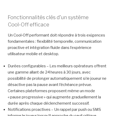
Fonctionnalités clés d’un système
Cool‑Off efficace
Un Cool‑Off performant doit répondre à trois exigences
fondamentales : flexibilité temporelle, communication
proactive et intégration fluide dans l’expérience
utilisateur mobile et desktop.
Durées configurables – Les meilleurs opérateurs offrent
une gamme allant de 24 heures à 30 jours, avec
possibilité de prolonger automatiquement si le joueur ne
désactive pas la pause avant l’échéance prévue.
Certaines plateformes proposent même un mode
« pause progressive » qui augmente graduellement la
durée après chaque déclenchement successif.
Notifications proactives – Un rappel par push ou SMS
informe le joueur lorsqu’il approche du seuil critique