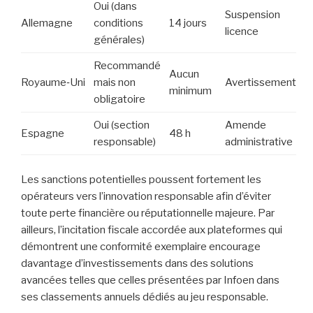
Oui (dans
Suspension
Allemagne
conditions
14 jours
licence
générales)
Recommandé
Aucun
Royaume‑Uni
mais non
Avertissement
minimum
obligatoire
Oui (section
Amende
Espagne
48 h
responsable)
administrative
Les sanctions potentielles poussent fortement les
opérateurs vers l’innovation responsable afin d’éviter
toute perte financière ou réputationnelle majeure. Par
ailleurs, l’incitation fiscale accordée aux plateformes qui
démontrent une conformité exemplaire encourage
davantage d’investissements dans des solutions
avancées telles que celles présentées par Infoen dans
ses classements annuels dédiés au jeu responsable.