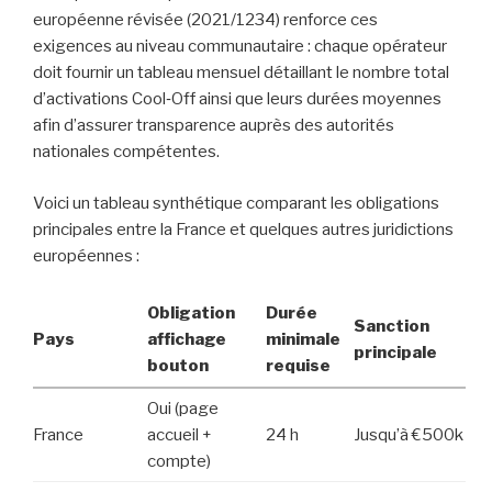
européenne révisée (2021/1234) renforce ces
exigences au niveau communautaire : chaque opérateur
doit fournir un tableau mensuel détaillant le nombre total
d’activations Cool‑Off ainsi que leurs durées moyennes
afin d’assurer transparence auprès des autorités
nationales compétentes.
Voici un tableau synthétique comparant les obligations
principales entre la France et quelques autres juridictions
européennes :
Obligation
Durée
Sanction
Pays
affichage
minimale
principale
bouton
requise
Oui (page
France
accueil +
24 h
Jusqu’à €500k
compte)