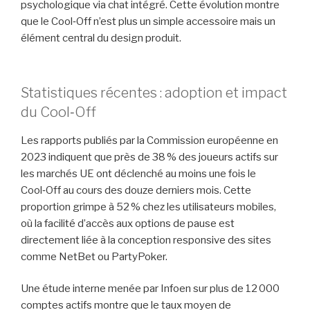
psychologique via chat intégré. Cette évolution montre
que le Cool‑Off n’est plus un simple accessoire mais un
élément central du design produit.
Statistiques récentes : adoption et impact
du Cool‑Off
Les rapports publiés par la Commission européenne en
2023 indiquent que près de 38 % des joueurs actifs sur
les marchés UE ont déclenché au moins une fois le
Cool‑Off au cours des douze derniers mois. Cette
proportion grimpe à 52 % chez les utilisateurs mobiles,
où la facilité d’accès aux options de pause est
directement liée à la conception responsive des sites
comme NetBet ou PartyPoker.
Une étude interne menée par Infoen sur plus de 12 000
comptes actifs montre que le taux moyen de