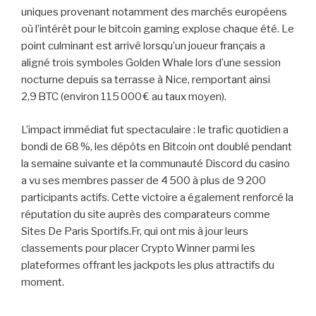
uniques provenant notamment des marchés européens
où l’intérêt pour le bitcoin gaming explose chaque été. Le
point culminant est arrivé lorsqu’un joueur français a
aligné trois symboles Golden Whale lors d’une session
nocturne depuis sa terrasse à Nice, remportant ainsi
2,9 BTC (environ 115 000 € au taux moyen).
L’impact immédiat fut spectaculaire : le trafic quotidien a
bondi de 68 %, les dépôts en Bitcoin ont doublé pendant
la semaine suivante et la communauté Discord du casino
a vu ses membres passer de 4 500 à plus de 9 200
participants actifs. Cette victoire a également renforcé la
réputation du site auprès des comparateurs comme
Sites De Paris Sportifs.Fr, qui ont mis à jour leurs
classements pour placer Crypto Winner parmi les
plateformes offrant les jackpots les plus attractifs du
moment.