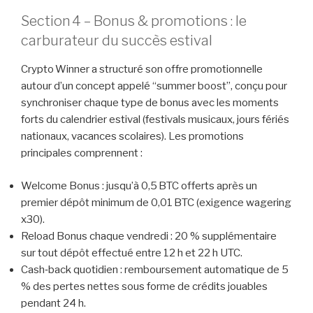
Section 4 – Bonus & promotions : le
carburateur du succès estival
Crypto Winner a structuré son offre promotionnelle
autour d’un concept appelé “summer boost”, conçu pour
synchroniser chaque type de bonus avec les moments
forts du calendrier estival (festivals musicaux, jours fériés
nationaux, vacances scolaires). Les promotions
principales comprennent :
Welcome Bonus : jusqu’à 0,5 BTC offerts après un
premier dépôt minimum de 0,01 BTC (exigence wagering
x30).
Reload Bonus chaque vendredi : 20 % supplémentaire
sur tout dépôt effectué entre 12 h et 22 h UTC.
Cash‑back quotidien : remboursement automatique de 5
% des pertes nettes sous forme de crédits jouables
pendant 24 h.