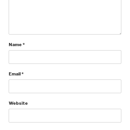
Name
*
Email
*
Website