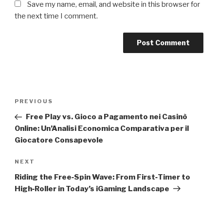
Save my name, email, and website in this browser for
the next time I comment.
Post
Previous
PREVIOUS
navigation
Post
Free Play vs. Gioco a Pagamento nei Casinò
Online: Un’Analisi Economica Comparativa per il
Giocatore Consapevole
Next
NEXT
Post
Riding the Free‑Spin Wave: From First‑Timer to
High‑Roller in Today’s iGaming Landscape