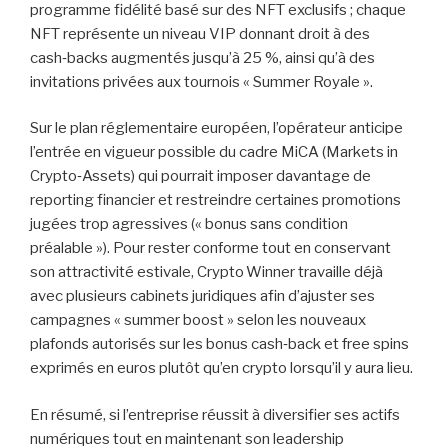
programme fidélité basé sur des NFT exclusifs ; chaque
NFT représente un niveau VIP donnant droit à des
cash‑backs augmentés jusqu’à 25 %, ainsi qu’à des
invitations privées aux tournois « Summer Royale ».
Sur le plan réglementaire européen, l’opérateur anticipe
l’entrée en vigueur possible du cadre MiCA (Markets in
Crypto‑Assets) qui pourrait imposer davantage de
reporting financier et restreindre certaines promotions
jugées trop agressives (« bonus sans condition
préalable »). Pour rester conforme tout en conservant
son attractivité estivale, Crypto Winner travaille déjà
avec plusieurs cabinets juridiques afin d’ajuster ses
campagnes « summer boost » selon les nouveaux
plafonds autorisés sur les bonus cash‑back et free spins
exprimés en euros plutôt qu’en crypto lorsqu’il y aura lieu.
En résumé, si l’entreprise réussit à diversifier ses actifs
numériques tout en maintenant son leadership