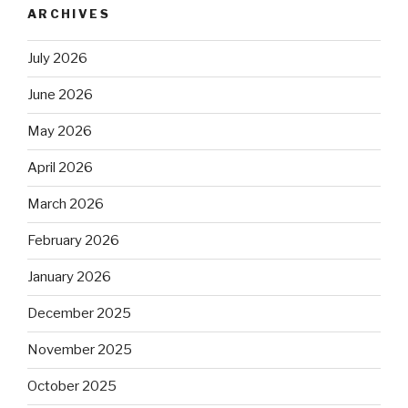
ARCHIVES
July 2026
June 2026
May 2026
April 2026
March 2026
February 2026
January 2026
December 2025
November 2025
October 2025