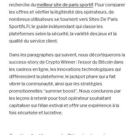
recherche du
meilleur site de paris sportif
. Pour comparer
les offres et vérifier la légitimité des opérateurs, de
nombreux utilisateurs se tournent vers Sites De Paris
Sportifs.Fr, le guide indépendant qui classe les
plateformes selon la sécurité, la variété des jeux et la
qualité du service client.
Dans les paragraphes qui suivent, nous décortiquerons la
success‑story de Crypto Winner : l’essor du Bitcoin dans
les casinos en ligne, les innovations technologiques qui
différencient la plateforme, le jackpot phare qui a fait
vibrer la communauté, ainsi que les stratégies
promotionnelles “summer boost”. Nous conclurons par
les leçons à retenir pour tout opérateur souhaitant
capitaliser sur l’élan estival et offrir une expérience à la
fois sécurisée et lucrative.