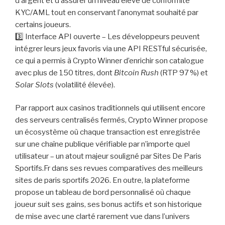
d’argent et d’assurer un niveau élevé de conformité
KYC/AML tout en conservant l’anonymat souhaité par
certains joueurs.
3️⃣ Interface API ouverte – Les développeurs peuvent
intégrer leurs jeux favoris via une API RESTful sécurisée,
ce qui a permis à Crypto Winner d’enrichir son catalogue
avec plus de 150 titres, dont
Bitcoin Rush
(RTP 97 %) et
Solar Slots
(volatilité élevée).
Par rapport aux casinos traditionnels qui utilisent encore
des serveurs centralisés fermés, Crypto Winner propose
un écosystème où chaque transaction est enregistrée
sur une chaîne publique vérifiable par n’importe quel
utilisateur – un atout majeur souligné par Sites De Paris
Sportifs.Fr dans ses revues comparatives des meilleurs
sites de paris sportifs 2026. En outre, la plateforme
propose un tableau de bord personnalisé où chaque
joueur suit ses gains, ses bonus actifs et son historique
de mise avec une clarté rarement vue dans l’univers