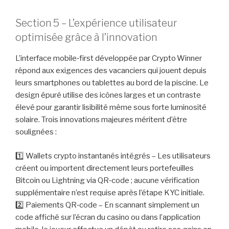
Section 5 – L’expérience utilisateur
optimisée grâce à l’innovation
L’interface mobile‑first développée par Crypto Winner
répond aux exigences des vacanciers qui jouent depuis
leurs smartphones ou tablettes au bord de la piscine. Le
design épuré utilise des icônes larges et un contraste
élevé pour garantir lisibilité même sous forte luminosité
solaire. Trois innovations majeures méritent d’être
soulignées :
1️⃣ Wallets crypto instantanés intégrés – Les utilisateurs
créent ou importent directement leurs portefeuilles
Bitcoin ou Lightning via QR‑code ; aucune vérification
supplémentaire n’est requise après l’étape KYC initiale.
2️⃣ Paiements QR‑code – En scannant simplement un
code affiché sur l’écran du casino ou dans l’application