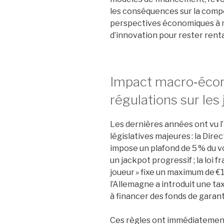
les conséquences sur la compét
perspectives économiques à m
d’innovation pour rester rent
Impact macro‑écon
régulations sur les
Les dernières années ont vu l
législatives majeures : la Dire
impose un plafond de 5 % du v
un jackpot progressif ; la loi f
joueur » fixe un maximum de €10
l’Allemagne a introduit une ta
à financer des fonds de garant
Ces règles ont immédiatement 