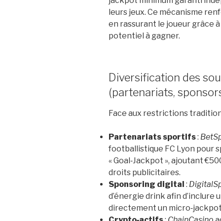
jackpot minimum garanti ind
leurs jeux. Ce mécanisme ren
en rassurant le joueur grâce à
potentiel à gagner.
Diversification des so
(partenariats, sponsors
Face aux restrictions tradition
Partenariats sportifs
:
BetS
footballistique FC Lyon pour 
« Goal‑Jackpot », ajoutant €50
droits publicitaires.
Sponsoring digital
:
DigitalS
d’énergie drink afin d’inclure
directement un micro‑jackpot 
Crypto‑actifs
:
ChainCasino
a