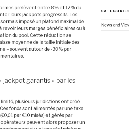
formes prélèvent entre 8 % et 12 % du
CATEGORIE
nter leurs jackpots progressifs. Les
sormais imposé un plafond maximal de
News and Vie
à revoir leurs marges bénéficiaires ou à
ation du pool. Cette réduction se
isse moyenne de la taille initiale des
ne – souvent autour de -30 % par
ementaires.
 jackpot garantis » par les
 limité, plusieurs juridictions ont créé
. Ces fonds sont alimentés par une taxe
(€0,01 par €10 misés) et gérés par
es opérateurs peuvent alors proposer un