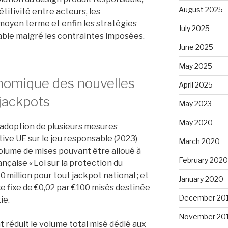
August 2025
itivité entre acteurs, les
oyen terme et enfin les stratégies
July 2025
able malgré les contraintes imposées.
June 2025
May 2025
omique des nouvelles
April 2025
 jackpots
May 2023
May 2020
’adoption de plusieurs mesures
ctive UE sur le jeu responsable (2023)
March 2020
olume de mises pouvant être alloué à
February 2020
rançaise « Loi sur la protection du
 million pour tout jackpot national ; et
January 2020
xe fixe de €0,02 par €100 misés destinée
December 20
ie.
November 20
réduit le volume total misé dédié aux