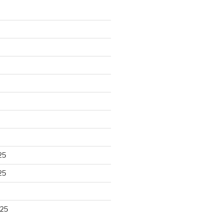
25
25
025