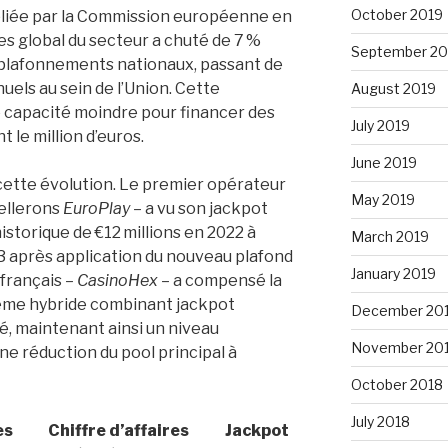
October 2019
bliée par la Commission européenne en
ires global du secteur a chuté de 7 %
September 20
 plafonnements nationaux, passant de
nuels au sein de l’Union. Cette
August 2019
e capacité moindre pour financer des
July 2019
 le million d’euros.
June 2019
 cette évolution. Le premier opérateur
May 2019
ellerons
EuroPlay
– a vu son jackpot
storique de €12 millions en 2022 à
March 2019
23 après application du nouveau plafond
January 2019
 français –
CasinoHex
– a compensé la
tème hybride combinant jackpot
December 20
é, maintenant ainsi un niveau
November 20
une réduction du pool principal à
October 2018
July 2018
es
Chiffre d’affaires
Jackpot