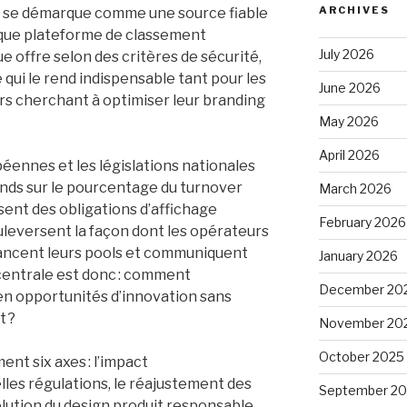
ARCHIVES
m se démarque comme une source fiable
t que plateforme de classement
July 2026
e offre selon des critères de sécurité,
qui le rend indispensable tant pour les
June 2026
rs cherchant à optimiser leur branding
May 2026
April 2026
éennes et les législations nationales
nds sur le pourcentage du turnover
March 2026
sent des obligations d’affichage
February 2026
leversent la façon dont les opérateurs
nancent leurs pools et communiquent
January 2026
 centrale est donc : comment
December 20
en opportunités d’innovation sans
t ?
November 20
October 2025
t six axes : l’impact
es régulations, le réajustement des
September 2
lution du design produit responsable,