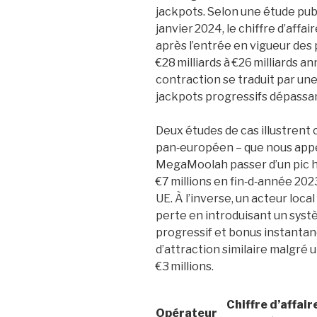
jackpots. Selon une étude pu
janvier 2024, le chiffre d’affa
après l’entrée en vigueur des
€28 milliards à €26 milliards an
contraction se traduit par un
jackpots progressifs dépassant
Deux études de cas illustrent
pan‑européen – que nous app
MegaMoolah passer d’un pic hi
€7 millions en fin‑d‑année 20
UE. À l’inverse, un acteur local
perte en introduisant un sys
progressif et bonus instantan
d’attraction similaire malgré 
€3 millions.
Chiffre d’affair
Opérateur