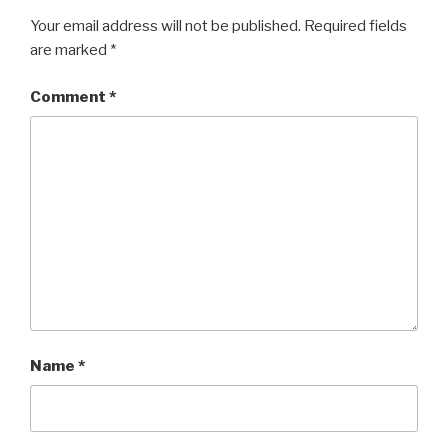
Your email address will not be published.
Required fields
are marked
*
Comment
*
Name
*