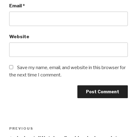
Email
*
Website
Save my name, email, and website in this browser for
the next time I comment.
Post
Previous
PREVIOUS
navigation
Post