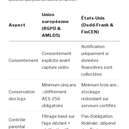
Union
États‑Unis
européenne
Aspect
(Dodd‑Frank &
(RGPD &
FinCEN)
AMLD5)
Notification
Consentement
uniquement si
Consentement
explicite avant
données
capture vidéo
financières sont
collectées
Minimum cinq ans
Minimum trois ans ;
Conservation
; chiffrement
stockage
des logs
AES‑256
redondant sur
obligatoire
serveurs certifiés
Filtrage basé sur
Pas d’obligation
Contrôle
l’âge déclaré +
fédérale ; dépend
parental