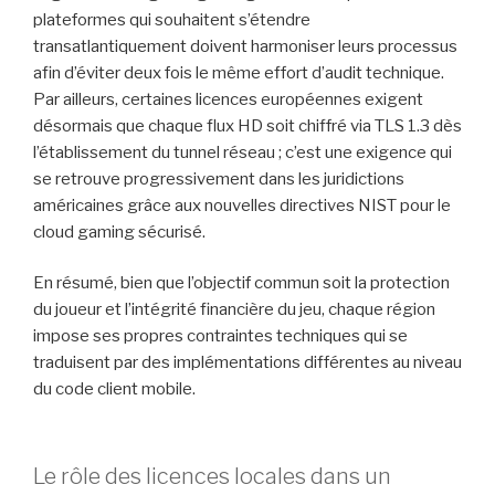
plateformes qui souhaitent s’étendre
transatlantiquement doivent harmoniser leurs processus
afin d’éviter deux fois le même effort d’audit technique.
Par ailleurs, certaines licences européennes exigent
désormais que chaque flux HD soit chiffré via TLS 1.​3 dès
l’établissement du tunnel réseau ; c’est une exigence qui
se retrouve progressivement dans les juridictions
américaines grâce aux nouvelles directives NIST pour le
cloud gaming sécurisé.
En résumé, bien que l’objectif commun soit la protection
du joueur et l’intégrité financière du jeu, chaque région
impose ses propres contraintes techniques qui se
traduisent par des implémentations différentes au niveau
du code client mobile.
Le rôle des licences locales dans un