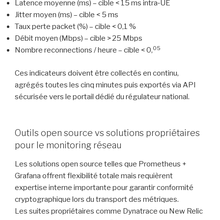
Latence moyenne (ms) – cible < 15 ms intra‑UE
Jitter moyen (ms) – cible < 5 ms
Taux perte packet (%) – cible < 0,1 %
Débit moyen (Mbps) – cible > 25 Mbps
05
Nombre reconnections / heure – cible < 0,
Ces indicateurs doivent être collectés en continu,
agrégés toutes les cinq minutes puis exportés via API
sécurisée vers le portail dédié du régulateur national.
Outils open source vs solutions propriétaires
pour le monitoring réseau
Les solutions open source telles que Prometheus +
Grafana offrent flexibilité totale mais requièrent
expertise interne importante pour garantir conformité
cryptographique lors du transport des métriques.
Les suites propriétaires comme Dynatrace ou New Relic