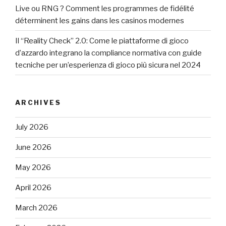
Live ou RNG ? Comment les programmes de fidélité
déterminent les gains dans les casinos modernes
Il “Reality Check” 2.0: Come le piattaforme di gioco
d’azzardo integrano la compliance normativa con guide
tecniche per un’esperienza di gioco più sicura nel 2024
ARCHIVES
July 2026
June 2026
May 2026
April 2026
March 2026