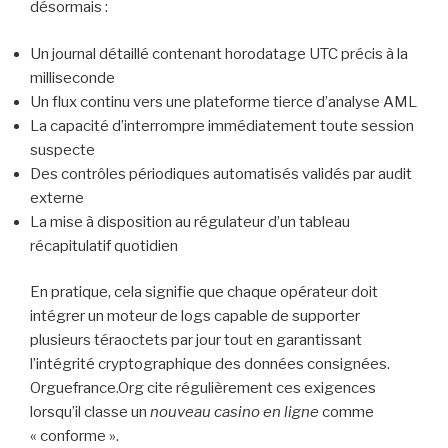
désormais :
Un journal détaillé contenant horodatage UTC précis à la
milliseconde
Un flux continu vers une plateforme tierce d’analyse AML
La capacité d’interrompre immédiatement toute session
suspecte
Des contrôles périodiques automatisés validés par audit
externe
La mise à disposition au régulateur d’un tableau
récapitulatif quotidien
En pratique, cela signifie que chaque opérateur doit
intégrer un moteur de logs capable de supporter
plusieurs téraoctets par jour tout en garantissant
l’intégrité cryptographique des données consignées.
Orguefrance.Org cite régulièrement ces exigences
lorsqu’il classe un
nouveau casino en ligne
comme
« conforme ».