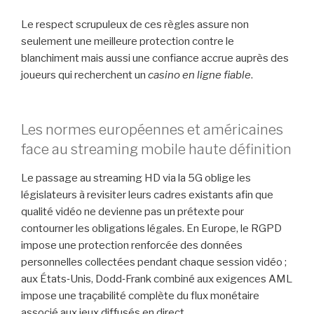
Le respect scrupuleux de ces règles assure non
seulement une meilleure protection contre le
blanchiment mais aussi une confiance accrue auprès des
joueurs qui recherchent un
casino en ligne fiable
.
Les normes européennes et américaines
face au streaming mobile haute définition
Le passage au streaming HD via la 5G oblige les
législateurs à revisiter leurs cadres existants afin que
qualité vidéo ne devienne pas un prétexte pour
contourner les obligations légales. En Europe, le RGPD
impose une protection renforcée des données
personnelles collectées pendant chaque session vidéo ;
aux États‑Unis, Dodd‑Frank combiné aux exigences AML
impose une traçabilité complète du flux monétaire
associé aux jeux diffusés en direct.