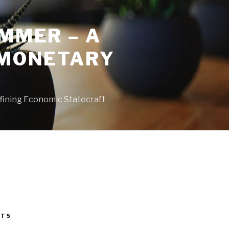
MMER – A
 MONETARY
fining Economic Statecraft
STS