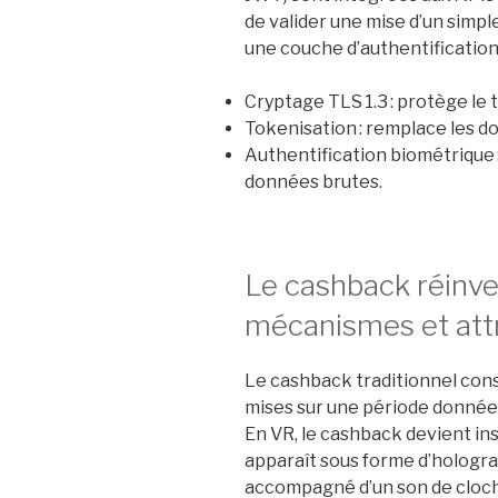
de valider une mise d’un simpl
une couche d’authentification
Cryptage TLS 1.3 : protège le t
Tokenisation : remplace les d
Authentification biométrique : 
données brutes.
Le cashback réinven
mécanismes et attr
Le cashback traditionnel con
mises sur une période donnée
En VR, le cashback devient ins
apparaît sous forme d’hologram
accompagné d’un son de cloc