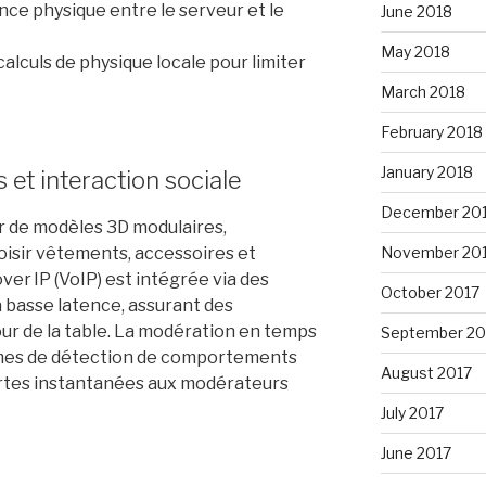
ance physique entre le serveur et le
June 2018
May 2018
alculs de physique locale pour limiter
March 2018
February 2018
January 2018
 et interaction sociale
December 20
ir de modèles 3D modulaires,
oisir vêtements, accessoires et
November 20
ver IP (VoIP) est intégrée via des
October 2017
a basse latence, assurant des
ur de la table. La modération en temps
September 20
thmes de détection de comportements
August 2017
ertes instantanées aux modérateurs
July 2017
June 2017