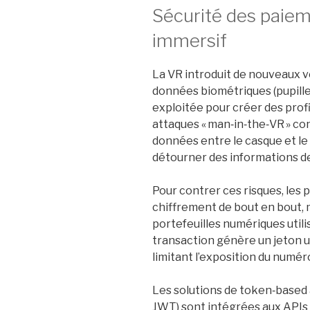
Sécurité des paiem
immersif
La VR introduit de nouveaux 
données biométriques (pupill
exploitée pour créer des profils
attaques « man‑in‑the‑VR » con
données entre le casque et le
détourner des informations d
Pour contrer ces risques, les
chiffrement de bout en bout, 
portefeuilles numériques utili
transaction génère un jeton un
limitant l’exposition du numér
Les solutions de token‑based 
JWT) sont intégrées aux APIs