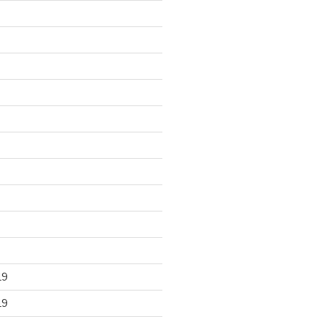
19
19