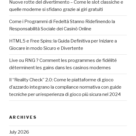
Nuove rotte del divertimento – Come le slot classiche e
quelle moderne si sfidano grazie ai giri gratuiti
Come i Programmi di Fedeltà Stanno Ridefinendo la
Responsabilità Sociale dei Casinò Online
HTML5 e Free Spins: la Guida Definitiva per Iniziare a
Giocare in modo Sicuro e Divertente
Live ou RNG ? Comment les programmes de fidélité
déterminent les gains dans les casinos modernes
Il “Reality Check” 2.0: Come le piattaforme di gioco
d’azzardo integrano la compliance normativa con guide
tecniche per un’esperienza di gioco più sicura nel 2024
ARCHIVES
July 2026