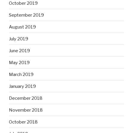
October 2019
September 2019
August 2019
July 2019
June 2019
May 2019
March 2019
January 2019
December 2018
November 2018
October 2018