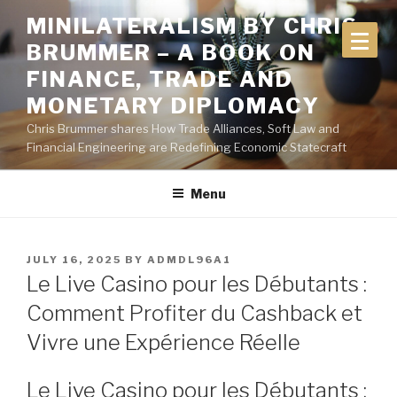
Skip
MINILATERALISM BY CHRIS
to
BRUMMER – A BOOK ON
content
FINANCE, TRADE AND
MONETARY DIPLOMACY
Chris Brummer shares How Trade Alliances, Soft Law and
Financial Engineering are Redefining Economic Statecraft
Menu
POSTED
JULY 16, 2025
BY
ADMDL96A1
ON
Le Live Casino pour les Débutants :
Comment Profiter du Cashback et
Vivre une Expérience Réelle
Le Live Casino pour les Débutants :