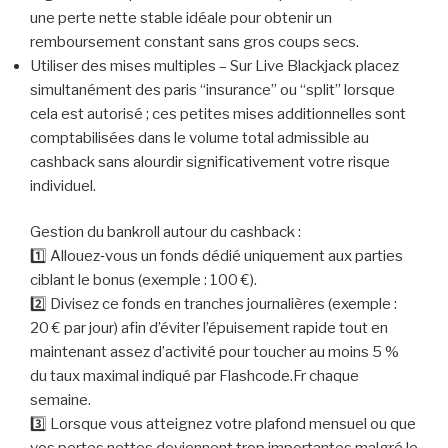
une perte nette stable idéale pour obtenir un
remboursement constant sans gros coups secs.
Utiliser des mises multiples – Sur Live Blackjack placez
simultanément des paris “insurance” ou “split” lorsque
cela est autorisé ; ces petites mises additionnelles sont
comptabilisées dans le volume total admissible au
cashback sans alourdir significativement votre risque
individuel.
Gestion du bankroll autour du cashback :
1️⃣ Allouez‑vous un fonds dédié uniquement aux parties
ciblant le bonus (exemple : 100 €).
2️⃣ Divisez ce fonds en tranches journalières (exemple :
20 € par jour) afin d’éviter l’épuisement rapide tout en
maintenant assez d’activité pour toucher au moins 5 %
du taux maximal indiqué par Flashcode.Fr chaque
semaine.
3️⃣ Lorsque vous atteignez votre plafond mensuel ou que