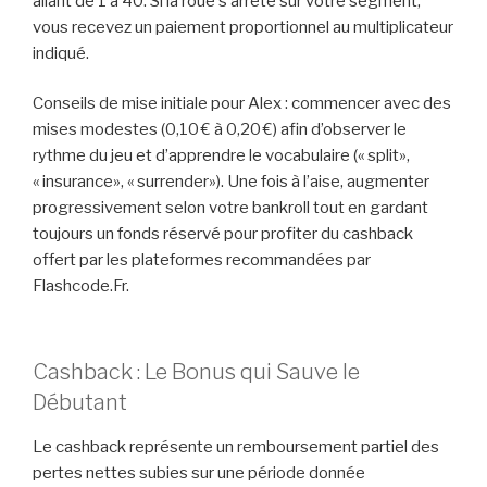
allant de 1 à 40. Si la roue s’arrête sur votre segment,
vous recevez un paiement proportionnel au multiplicateur
indiqué.
Conseils de mise initiale pour Alex : commencer avec des
mises modestes (0,10 € à 0,20 €) afin d’observer le
rythme du jeu et d’apprendre le vocabulaire (« split»,
« insurance», « surrender»). Une fois à l’aise, augmenter
progressivement selon votre bankroll tout en gardant
toujours un fonds réservé pour profiter du cashback
offert par les plateformes recommandées par
Flashcode.Fr.
Cashback : Le Bonus qui Sauve le
Débutant
Le cashback représente un remboursement partiel des
pertes nettes subies sur une période donnée