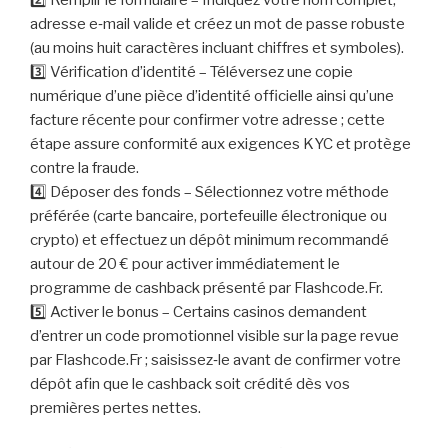
adresse e‑mail valide et créez un mot de passe robuste
(au moins huit caractères incluant chiffres et symboles).
3️⃣ Vérification d’identité – Téléversez une copie
numérique d’une pièce d’identité officielle ainsi qu’une
facture récente pour confirmer votre adresse ; cette
étape assure conformité aux exigences KYC et protège
contre la fraude.
4️⃣ Déposer des fonds – Sélectionnez votre méthode
préférée (carte bancaire, portefeuille électronique ou
crypto) et effectuez un dépôt minimum recommandé
autour de 20 € pour activer immédiatement le
programme de cashback présenté par Flashcode.Fr.
5️⃣ Activer le bonus – Certains casinos demandent
d’entrer un code promotionnel visible sur la page revue
par Flashcode.Fr ; saisissez‑le avant de confirmer votre
dépôt afin que le cashback soit crédité dès vos
premières pertes nettes.