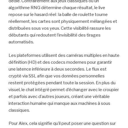
dédié. Contrairement aux jeux classiques où un
algorithme RNG détermine chaque résultat, le live
repose sur le hasard réel : la balle de roulette tourne
réellement, les cartes sont physiquement mélangées et
distribuées sous vos yeux. Cette visibilité rassure les
débutants qui redoutent l’invisibilité des tirages
automatisés.
Les plateformes utilisent des caméras multiples en haute
définition (HD) et des codecs modernes pour garantir
une latence inférieure à deux secondes. Le flux est
crypté via SSL afin que vos données personnelles
restent protégées pendant toute la session. En plus du
visuel, le chat intégré permet d’échanger avec le croupier
et parfois avec d’autres joueurs, créant une véritable
interaction humaine qui manque aux machines à sous
classiques.
Pour Alex, cela signifie qu’il peut poser une question sur