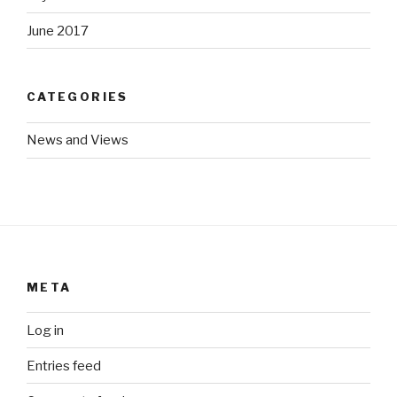
June 2017
CATEGORIES
News and Views
META
Log in
Entries feed