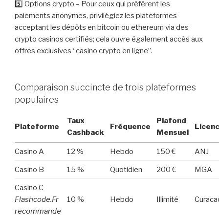
5️⃣ Options crypto – Pour ceux qui préfèrent les
paiements anonymes, privilégiez les plateformes
acceptant les dépôts en bitcoin ou ethereum via des
crypto casinos certifiés; cela ouvre également accès aux
offres exclusives “casino crypto en ligne”.
Comparaison succincte de trois plateformes
populaires
Taux
Plafond
Plateforme
Fréquence
Licen
Cashback
Mensuel
Casino A
12 %
Hebdo
150 €
ANJ
Casino B
15 %
Quotidien
200 €
MGA
Casino C
Flashcode.Fr
10 %
Hebdo
Illimité
Curaca
recommande