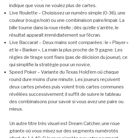
indique que vous ne voulez plus de cartes.
Live Roulette – Choisissez un numéro simple (0‑36), une
couleur (rouge/noir) ou une combinaison paire/impair. La
bille tourne dans la roue réelle ; dès qu’elle s’arrête, le
résultat apparaît immédiatement sur l’écran.
Live Baccarat – Deux mains sont comparées : le « Player »
et le « Banker ». La main la plus proche de 9 gagne. Les
règles de tirage sont fixes (pas de décision du joueur), ce
qui simplifie la stratégie pour un novice.
Speed Poker – Variante du Texas Hold’em où chaque
round dure moins d’une minute. Les joueurs reçoivent
deux cartes privées puis voient trois cartes communes
révélées successivement; il suffit de suivre le tableau
des combinaisons pour savoir si vous avez une paire ou
mieux.
Un autre titre très visuel est Dream Catcher, une roue
géante où vous misez sur des segments numérotés