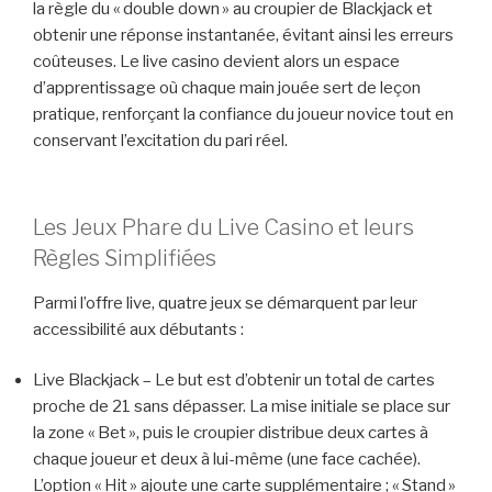
la règle du « double down » au croupier de Blackjack et
obtenir une réponse instantanée, évitant ainsi les erreurs
coûteuses. Le live casino devient alors un espace
d’apprentissage où chaque main jouée sert de leçon
pratique, renforçant la confiance du joueur novice tout en
conservant l’excitation du pari réel.
Les Jeux Phare du Live Casino et leurs
Règles Simplifiées
Parmi l’offre live, quatre jeux se démarquent par leur
accessibilité aux débutants :
Live Blackjack – Le but est d’obtenir un total de cartes
proche de 21 sans dépasser. La mise initiale se place sur
la zone « Bet », puis le croupier distribue deux cartes à
chaque joueur et deux à lui-même (une face cachée).
L’option « Hit » ajoute une carte supplémentaire ; « Stand »