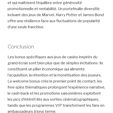
et qui maîtrisent l’équilibre entre générosité
promotionnelle et rentabilité. Un portefeuille diversifié
incluant des jeux de
Marvel
,
Harry Potter
et
James Bond
offre une résilience face aux fluctuations de popularité
d’une seule franchise.
Conclusion
Les bonus spécifiques aux jeux de casino inspirés du
grand écran sont bien plus que de simples incitations : ils
constituent un pilier économique qui alimente
l’acquisition, la rétention et la monétisation des joueurs.
Le welcome bonus crée le premier point de contact, les
free spins thématiques prolongent l’expérience narrative,
le cash‑back et les promotions saisonnières exploitent
les pics d’intérêt liés aux sorties cinématographiques,
tandis que les programmes VIP transforment les fans en
ambassadeurs à long terme.