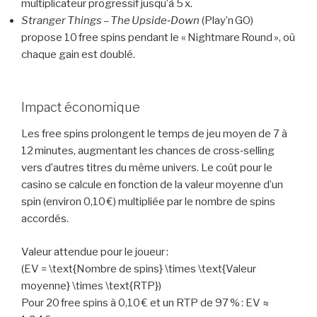
multiplicateur progressif jusqu’à 5 x.
Stranger Things – The Upside‑Down
(Play’n GO)
propose 10 free spins pendant le « Nightmare Round », où
chaque gain est doublé.
Impact économique
Les free spins prolongent le temps de jeu moyen de 7 à
12 minutes, augmentant les chances de cross‑selling
vers d’autres titres du même univers. Le coût pour le
casino se calcule en fonction de la valeur moyenne d’un
spin (environ 0,10 €) multipliée par le nombre de spins
accordés.
Valeur attendue pour le joueur :
(EV = \text{Nombre de spins} \times \text{Valeur
moyenne} \times \text{RTP})
Pour 20 free spins à 0,10 € et un RTP de 97 % : EV ≈