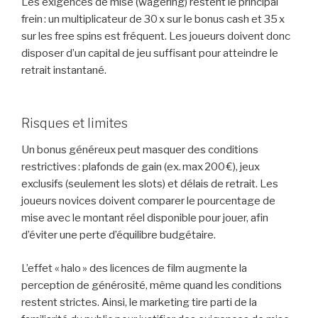
Les exigences de mise (wagering) restent le principal
frein : un multiplicateur de 30 x sur le bonus cash et 35 x
sur les free spins est fréquent. Les joueurs doivent donc
disposer d’un capital de jeu suffisant pour atteindre le
retrait instantané.
Risques et limites
Un bonus généreux peut masquer des conditions
restrictives : plafonds de gain (ex. max 200 €), jeux
exclusifs (seulement les slots) et délais de retrait. Les
joueurs novices doivent comparer le pourcentage de
mise avec le montant réel disponible pour jouer, afin
d’éviter une perte d’équilibre budgétaire.
L’effet « halo » des licences de film augmente la
perception de générosité, même quand les conditions
restent strictes. Ainsi, le marketing tire parti de la