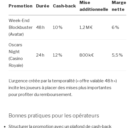
Mise
Marge
Promotion
Durée
Cash‑back
additionnelle
nette
Week‑End
Blockbuster
48 h
10 %
1,2 M €
6 %
(Avatar)
Oscars
Night
24 h
12 %
800 k €
5,5 %
(Casino
Royale)
L’urgence créée par la temporalité (« offre valable 48 h »)
incite les joueurs à placer des mises plus importantes
pour profiter du remboursement.
Bonnes pratiques pour les opérateurs
Structurer la promotion avec un plafond de cash‑back