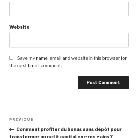
Website
Save my name, email, and website in this browser for
the next time I comment.
Post
Previous
PREVIOUS
navigation
Post
Comment profiter du bonus sans dépôt pour
transformer un petit capital en gros gains ?