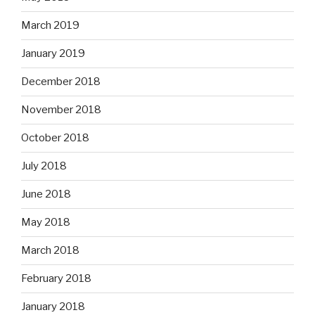
March 2019
January 2019
December 2018
November 2018
October 2018
July 2018
June 2018
May 2018
March 2018
February 2018
January 2018