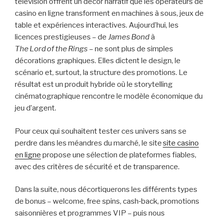
télévision offrent un décor narratif que les opérateurs de
casino en ligne transforment en machines à sous, jeux de
table et expériences interactives. Aujourd’hui, les
licences prestigieuses – de
James Bond
à
The Lord of the Rings
– ne sont plus de simples
décorations graphiques. Elles dictent le design, le
scénario et, surtout, la structure des promotions. Le
résultat est un produit hybride où le storytelling
cinématographique rencontre le modèle économique du
jeu d’argent.
Pour ceux qui souhaitent tester ces univers sans se
perdre dans les méandres du marché, le site
site casino
en ligne
propose une sélection de plateformes fiables,
avec des critères de sécurité et de transparence.
Dans la suite, nous décortiquerons les différents types
de bonus – welcome, free spins, cash‑back, promotions
saisonnières et programmes VIP – puis nous