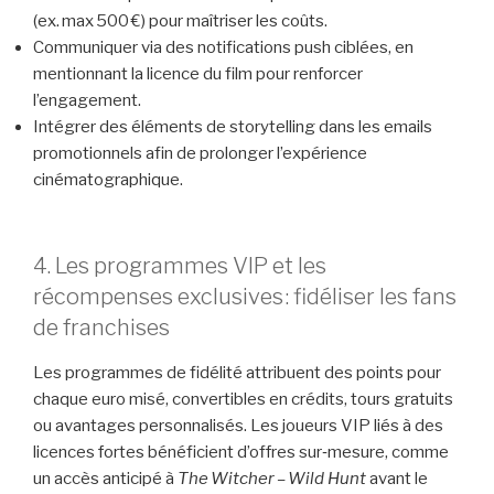
(ex. max 500 €) pour maîtriser les coûts.
Communiquer via des notifications push ciblées, en
mentionnant la licence du film pour renforcer
l’engagement.
Intégrer des éléments de storytelling dans les emails
promotionnels afin de prolonger l’expérience
cinématographique.
4. Les programmes VIP et les
récompenses exclusives : fidéliser les fans
de franchises
Les programmes de fidélité attribuent des points pour
chaque euro misé, convertibles en crédits, tours gratuits
ou avantages personnalisés. Les joueurs VIP liés à des
licences fortes bénéficient d’offres sur‑mesure, comme
un accès anticipé à
The Witcher – Wild Hunt
avant le