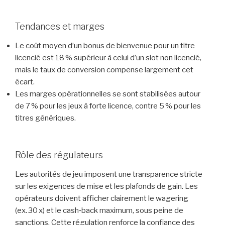
Tendances et marges
Le coût moyen d’un bonus de bienvenue pour un titre
licencié est 18 % supérieur à celui d’un slot non licencié,
mais le taux de conversion compense largement cet
écart.
Les marges opérationnelles se sont stabilisées autour
de 7 % pour les jeux à forte licence, contre 5 % pour les
titres génériques.
Rôle des régulateurs
Les autorités de jeu imposent une transparence stricte
sur les exigences de mise et les plafonds de gain. Les
opérateurs doivent afficher clairement le wagering
(ex. 30 x) et le cash‑back maximum, sous peine de
sanctions. Cette régulation renforce la confiance des