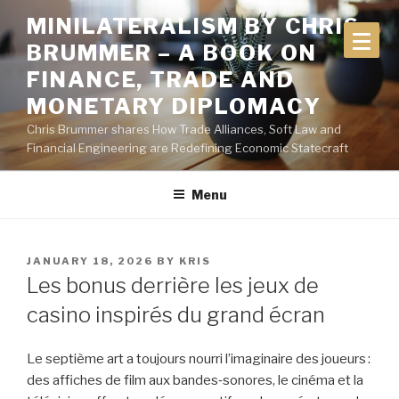
Skip
MINILATERALISM BY CHRIS
to
BRUMMER – A BOOK ON
content
FINANCE, TRADE AND
MONETARY DIPLOMACY
Chris Brummer shares How Trade Alliances, Soft Law and
Financial Engineering are Redefining Economic Statecraft
Menu
POSTED
JANUARY 18, 2026
BY
KRIS
ON
Les bonus derrière les jeux de
casino inspirés du grand écran
Le septième art a toujours nourri l’imaginaire des joueurs :
des affiches de film aux bandes‑sonores, le cinéma et la