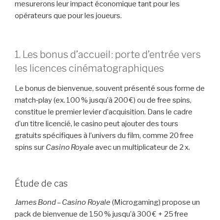
mesurerons leur impact économique tant pour les
opérateurs que pour les joueurs.
1. Les bonus d’accueil : porte d’entrée vers
les licences cinématographiques
Le bonus de bienvenue, souvent présenté sous forme de
match‑play (ex. 100 % jusqu’à 200 €) ou de free spins,
constitue le premier levier d’acquisition. Dans le cadre
d’un titre licencié, le casino peut ajouter des tours
gratuits spécifiques à l’univers du film, comme 20 free
spins sur
Casino Royale
avec un multiplicateur de 2 x.
Étude de cas
James Bond – Casino Royale
(Microgaming) propose un
pack de bienvenue de 150 % jusqu’à 300 € + 25 free