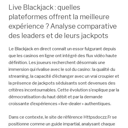
Live Blackjack : quelles
plateformes offrent la meilleure
expérience ? Analyse comparative
des leaders et de leurs jackpots
Le Blackjack en direct connaît un essor fulgurant depuis
que les casinos en ligne ont intégré des flux vidéo haute
définition. Les joueurs recherchent désormais une
immersion qui rivalise avec le sol du casino : la qualité du
streaming, la capacité d’échanger avec un vrai croupier et
la présence de jackpots séduisants sont devenues des
critères incontournables. Cette évolution s’explique par la
démocratisation du haut débit et par la demande
croissante d’expériences « live‑dealer » authentiques.
Dans ce contexte, le site de référence Httpsdoczz.Fr se
positionne comme un guide impartial, analysant chaque