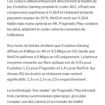
Les codecs utilisés influencent directement la fluidité du
jeu. Evolution Gaming emploie le codec AV1, offrant une
compression supérieure à H.264 et réduisant la bande
passante requise de 30 %. NetEnt reste sur H.264,
fiable mais moins optimal en 4K. Pragmatic Play combine
les deux, adaptant le codec selon la connexion de
l’utilisateur.
Nos tests de bitrate révèlent que Evolution Gaming
diffuse en 8 Mbps en 4K et 4,5 Mbps en HD, tandis que
NetEnt plafonne à 5 Mbps en HD uniquement. La latence
moyenne mesurée sur fibre optique est de 0,9 s pour
Evolution, 1,2 s pour Pragmatic et 1,4 s pour NetEnt. Sur
réseau 4G, les écarts se réduisent mais restent
significatifs : 1,3 s vs 1,7 s vs 2,0 s respectivement.
La technologie “live‑dealer” de Pragmatic Play introduit
trois caméras synchronisées (plan large, gros plan
croupier, vue des cartes) et un module de réalité