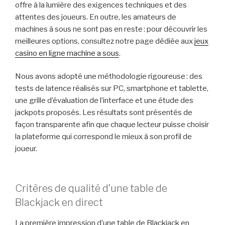
offre à la lumière des exigences techniques et des
attentes des joueurs. En outre, les amateurs de
machines à sous ne sont pas en reste : pour découvrir les
meilleures options, consultez notre page dédiée aux
jeux
casino en ligne machine a sous
.
Nous avons adopté une méthodologie rigoureuse : des
tests de latence réalisés sur PC, smartphone et tablette,
une grille d’évaluation de l’interface et une étude des
jackpots proposés. Les résultats sont présentés de
façon transparente afin que chaque lecteur puisse choisir
la plateforme qui correspond le mieux à son profil de
joueur.
Critères de qualité d’une table de
Blackjack en direct
La première impression d’une table de Blackjack en