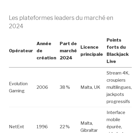
Les plateformes leaders du marché en
2024
Points
Année
Part de
Licence
forts du
Opérateur
de
marché
principale
Blackjack
création
2024
Live
Stream 4K,
croupiers
Evolution
2006
38 %
Malta, UK
multilingues,
Gaming
jackpots
progressifs
Interface
mobile
Malta,
NetEnt
1996
22 %
épurée,
Gibraltar