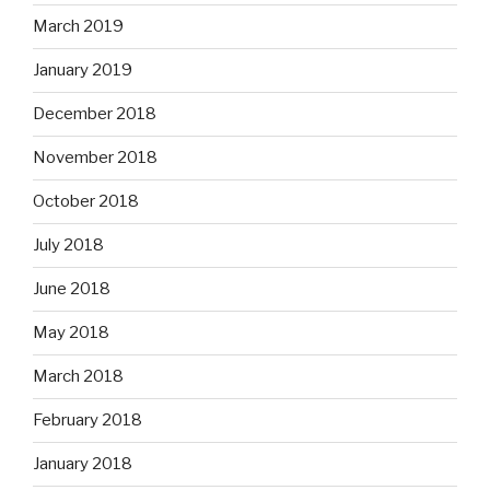
March 2019
January 2019
December 2018
November 2018
October 2018
July 2018
June 2018
May 2018
March 2018
February 2018
January 2018