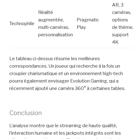
AR, 3
Réalité
caméras,
augmentée,
Pragmatic
options
Technophile
multi‑caméras,
Play
de thème,
personnalisation
support
4K
Le tableau ci‑dessus résume les meilleures
correspondances. Un joueur qui recherche à la fois un
croupier charismatique et un environnement high‑tech
pourra également envisager Evolution Gaming, qui a
récemment ajouté une caméra 360° à certaines tables.
Conclusion
L’analyse montre que le streaming de haute qualité,
l’interaction humaine et les jackpots intégrés sont les