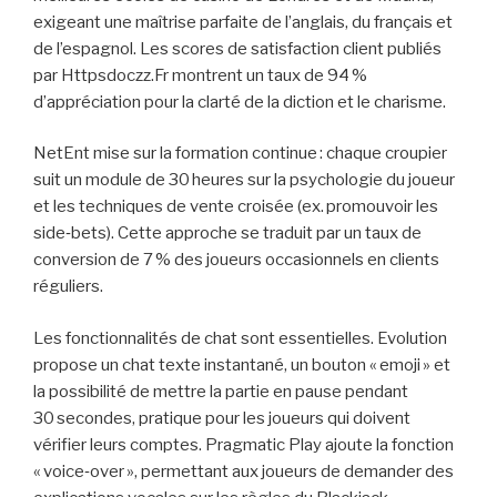
exigeant une maîtrise parfaite de l’anglais, du français et
de l’espagnol. Les scores de satisfaction client publiés
par Httpsdoczz.Fr montrent un taux de 94 %
d’appréciation pour la clarté de la diction et le charisme.
NetEnt mise sur la formation continue : chaque croupier
suit un module de 30 heures sur la psychologie du joueur
et les techniques de vente croisée (ex. promouvoir les
side‑bets). Cette approche se traduit par un taux de
conversion de 7 % des joueurs occasionnels en clients
réguliers.
Les fonctionnalités de chat sont essentielles. Evolution
propose un chat texte instantané, un bouton « emoji » et
la possibilité de mettre la partie en pause pendant
30 secondes, pratique pour les joueurs qui doivent
vérifier leurs comptes. Pragmatic Play ajoute la fonction
« voice‑over », permettant aux joueurs de demander des