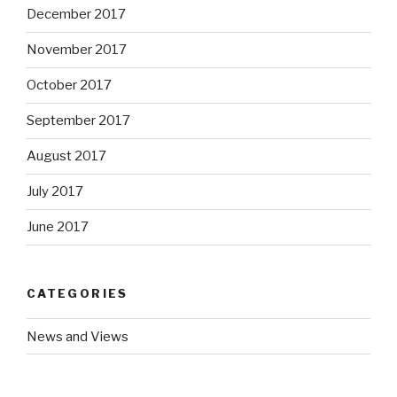
December 2017
November 2017
October 2017
September 2017
August 2017
July 2017
June 2017
CATEGORIES
News and Views