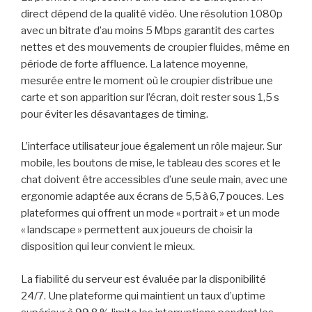
direct dépend de la qualité vidéo. Une résolution 1080p
avec un bitrate d’au moins 5 Mbps garantit des cartes
nettes et des mouvements de croupier fluides, même en
période de forte affluence. La latence moyenne,
mesurée entre le moment où le croupier distribue une
carte et son apparition sur l’écran, doit rester sous 1,5 s
pour éviter les désavantages de timing.
L’interface utilisateur joue également un rôle majeur. Sur
mobile, les boutons de mise, le tableau des scores et le
chat doivent être accessibles d’une seule main, avec une
ergonomie adaptée aux écrans de 5,5 à 6,7 pouces. Les
plateformes qui offrent un mode « portrait » et un mode
« landscape » permettent aux joueurs de choisir la
disposition qui leur convient le mieux.
La fiabilité du serveur est évaluée par la disponibilité
24/7. Une plateforme qui maintient un taux d’uptime