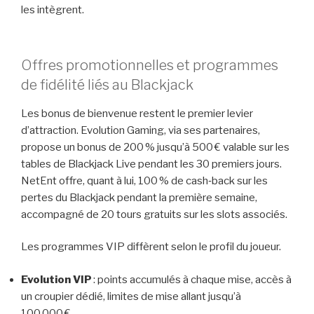
les intègrent.
Offres promotionnelles et programmes
de fidélité liés au Blackjack
Les bonus de bienvenue restent le premier levier
d’attraction. Evolution Gaming, via ses partenaires,
propose un bonus de 200 % jusqu’à 500 € valable sur les
tables de Blackjack Live pendant les 30 premiers jours.
NetEnt offre, quant à lui, 100 % de cash‑back sur les
pertes du Blackjack pendant la première semaine,
accompagné de 20 tours gratuits sur les slots associés.
Les programmes VIP diffèrent selon le profil du joueur.
Evolution VIP
: points accumulés à chaque mise, accès à
un croupier dédié, limites de mise allant jusqu’à
100 000 €.