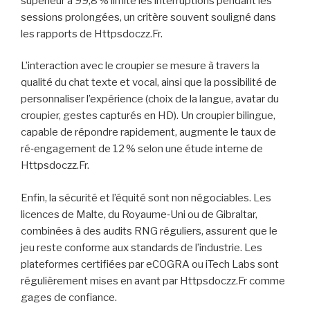
supérieur à 99,8 % limite les interruptions pendant les
sessions prolongées, un critère souvent souligné dans
les rapports de Httpsdoczz.Fr.
L’interaction avec le croupier se mesure à travers la
qualité du chat texte et vocal, ainsi que la possibilité de
personnaliser l’expérience (choix de la langue, avatar du
croupier, gestes capturés en HD). Un croupier bilingue,
capable de répondre rapidement, augmente le taux de
ré‑engagement de 12 % selon une étude interne de
Httpsdoczz.Fr.
Enfin, la sécurité et l’équité sont non négociables. Les
licences de Malte, du Royaume‑Uni ou de Gibraltar,
combinées à des audits RNG réguliers, assurent que le
jeu reste conforme aux standards de l’industrie. Les
plateformes certifiées par eCOGRA ou iTech Labs sont
régulièrement mises en avant par Httpsdoczz.Fr comme
gages de confiance.