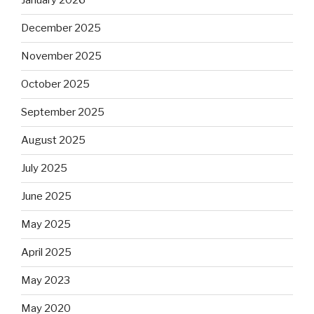
January 2026
December 2025
November 2025
October 2025
September 2025
August 2025
July 2025
June 2025
May 2025
April 2025
May 2023
May 2020