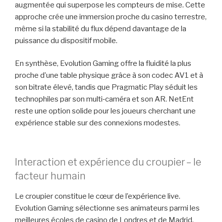
augmentée qui superpose les compteurs de mise. Cette
approche crée une immersion proche du casino terrestre,
même si la stabilité du flux dépend davantage de la
puissance du dispositif mobile.
En synthèse, Evolution Gaming offre la fluidité la plus
proche d’une table physique grâce à son codec AV1 et à
son bitrate élevé, tandis que Pragmatic Play séduit les
technophiles par son multi‑caméra et son AR. NetEnt
reste une option solide pour les joueurs cherchant une
expérience stable sur des connexions modestes.
Interaction et expérience du croupier – le
facteur humain
Le croupier constitue le cœur de l’expérience live.
Evolution Gaming sélectionne ses animateurs parmi les
meilleures écoles de casino de Londres et de Madrid,