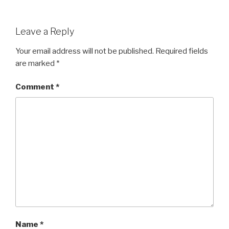
Leave a Reply
Your email address will not be published.
Required fields
are marked
*
Comment
*
Name
*