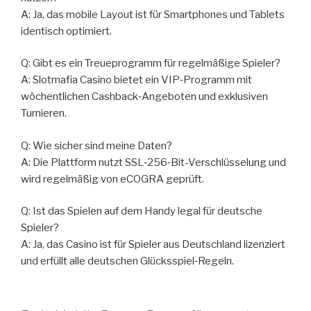
A: Ja, das mobile Layout ist für Smartphones und Tablets
identisch optimiert.
Q: Gibt es ein Treueprogramm für regelmäßige Spieler?
A: Slotmafia Casino bietet ein VIP‑Programm mit
wöchentlichen Cashback‑Angeboten und exklusiven
Turnieren.
Q: Wie sicher sind meine Daten?
A: Die Plattform nutzt SSL‑256‑Bit-Verschlüsselung und
wird regelmäßig von eCOGRA geprüft.
Q: Ist das Spielen auf dem Handy legal für deutsche
Spieler?
A: Ja, das Casino ist für Spieler aus Deutschland lizenziert
und erfüllt alle deutschen Glücksspiel‑Regeln.