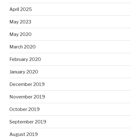
April 2025
May 2023
May 2020
March 2020
February 2020
January 2020
December 2019
November 2019
October 2019
September 2019
August 2019