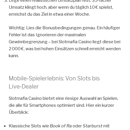
Lege einen realistischen Umsatzplan fest: 35‑facher
Umsatz klingt hoch, aber wenn du täglich 10 € spielst,
erreichst du das Ziel in etwa einer Woche.
Wichtig: Lies die Bonusbedingungen genau. Ein häufiger
Fehler ist das Ignorieren der maximalen
Gewinnbegrenzung – bei Slotmafia Casino liegt diese bei
2 000 €, was bei hohen Einsätzen schnell erreicht werden
kann.
Mobile‑Spielerlebnis: Von Slots bis
Live‑Dealer
Slotmafia Casino bietet eine riesige Auswahl an Spielen,
die alle für Smartphones optimiert sind. Hier ein kurzer
Überblick:
Klassische Slots wie
Book of Ra
oder
Starburst
mit