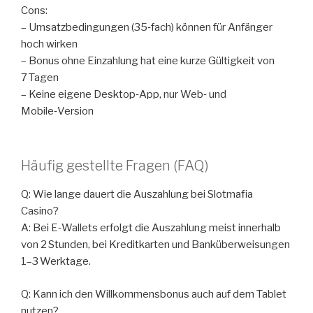
Cons:
– Umsatzbedingungen (35‑fach) können für Anfänger
hoch wirken
– Bonus ohne Einzahlung hat eine kurze Gültigkeit von
7 Tagen
– Keine eigene Desktop‑App, nur Web‑ und
Mobile‑Version
Häufig gestellte Fragen (FAQ)
Q: Wie lange dauert die Auszahlung bei Slotmafia
Casino?
A: Bei E‑Wallets erfolgt die Auszahlung meist innerhalb
von 2 Stunden, bei Kreditkarten und Banküberweisungen
1–3 Werktage.
Q: Kann ich den Willkommensbonus auch auf dem Tablet
nutzen?