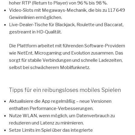
hoher RTP (Return to Player) von 96 % bis 98 %.
Video‑Slots mit Megaways‑Mechanik, die bis zu 117 649
Gewinnlinien ermöglichen.
Live‑Dealer‑Tische für Blackjack, Roulette und Baccarat,
gestreamt in HD‑Qualität.
Die Plattform arbeitet mit führenden Software‑Providern
wie NetEnt, Microgaming und Evolution zusammen. Das
sorgt für stabile Verbindungen und schnelle Ladezeiten,
selbst bei schwächerem Mobilfunknetz.
Tipps für ein reibungsloses mobiles Spielen
Aktualisiere die App regelmäßig – neue Versionen
enthalten Performance‑Verbesserungen.
Nutze WLAN, wenn möglich, um Datenverbrauch zu
reduzieren und Latenz zu minimieren.
Setze Limits im Spiel über das integrierte