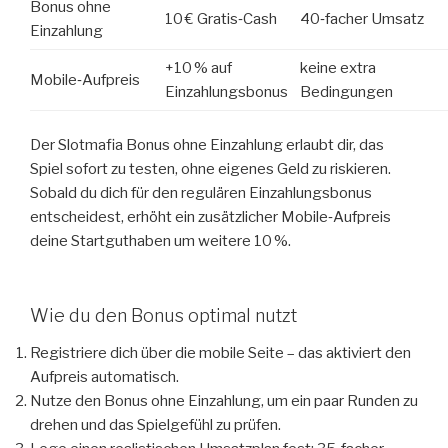
Bonus ohne
10 € Gratis‑Cash
40‑facher Umsatz
Einzahlung
+10 % auf
keine extra
Mobile‑Aufpreis
Einzahlungsbonus
Bedingungen
Der Slotmafia Bonus ohne Einzahlung erlaubt dir, das
Spiel sofort zu testen, ohne eigenes Geld zu riskieren.
Sobald du dich für den regulären Einzahlungsbonus
entscheidest, erhöht ein zusätzlicher Mobile‑Aufpreis
deine Startguthaben um weitere 10 %.
Wie du den Bonus optimal nutzt
Registriere dich über die mobile Seite – das aktiviert den
Aufpreis automatisch.
Nutze den Bonus ohne Einzahlung, um ein paar Runden zu
drehen und das Spielgefühl zu prüfen.