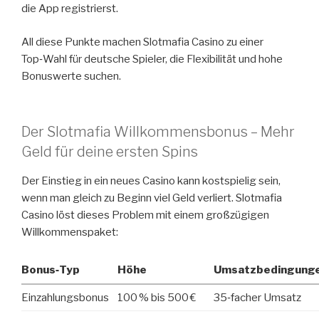
die App registrierst.
All diese Punkte machen Slotmafia Casino zu einer
Top‑Wahl für deutsche Spieler, die Flexibilität und hohe
Bonuswerte suchen.
Der Slotmafia Willkommensbonus – Mehr
Geld für deine ersten Spins
Der Einstieg in ein neues Casino kann kostspielig sein,
wenn man gleich zu Beginn viel Geld verliert. Slotmafia
Casino löst dieses Problem mit einem großzügigen
Willkommenspaket:
Bonus‑Typ
Höhe
Umsatzbedingung
Einzahlungsbonus
100 % bis 500 €
35‑facher Umsatz