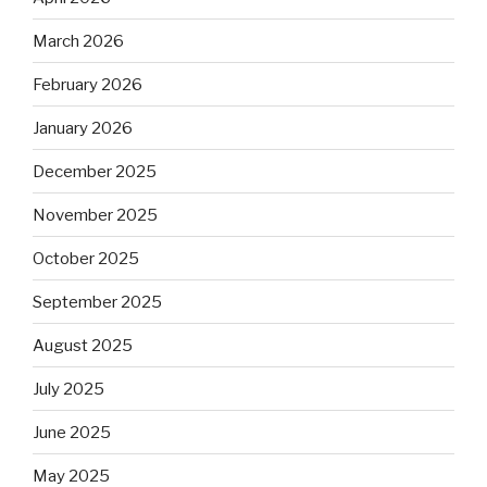
March 2026
February 2026
January 2026
December 2025
November 2025
October 2025
September 2025
August 2025
July 2025
June 2025
May 2025