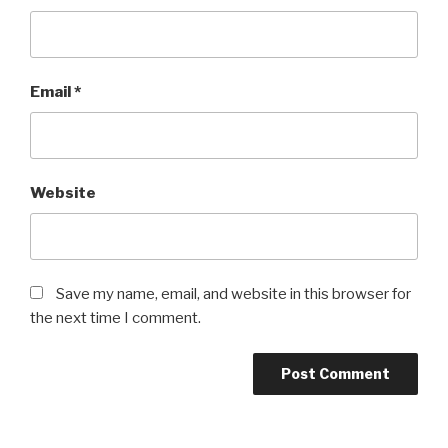
Email
*
Website
Save my name, email, and website in this browser for
the next time I comment.