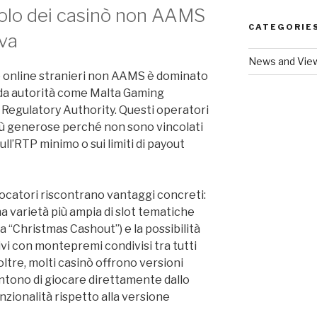
ruolo dei casinò non AAMS
CATEGORIE
iva
News and Vie
no online stranieri non AAMS è dominato
e da autorità come Malta Gaming
 Regulatory Authority. Questi operatori
iù generose perché non sono vincolati
ull’RTP minimo o sui limiti di payout
iocatori riscontrano vantaggi concreti:
una varietà più ampia di slot tematiche
 a “Christmas Cashout”) e la possibilità
vi con montepremi condivisi tra tutti
noltre, molti casinò offrono versioni
ntono di giocare direttamente dallo
ionalità rispetto alla versione