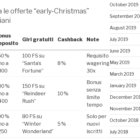
October 2019
 le offerte “early‑Christmas”
September 20
iani
August 2019
onus
Giri gratuiti
Cashback
Note
July 2019
eposito
June 2019
50 %
100 FS su
Requisito
May 2019
no a
“Santa’s
8 %
wagering
300
Fortune”
30x
March 2019
Bonus
January 2019
00 %
150 FS su
senza
no a
“Reindeer
10 %
limite
December 20
400
Rush”
tempo
November 20
00 %
80 FS su
Solo per
October 2018
no a
“Winter
5 %
nuovi
250
Wonderland”
iscritti
July 2018