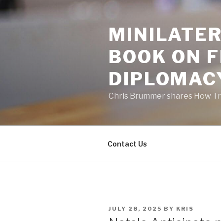
Skip
to
MINILATER
content
BOOK ON 
DIPLOMAC
Chris Brummer shares How Tra
Contact Us
POSTED
JULY 28, 2025
BY
KRIS
ON