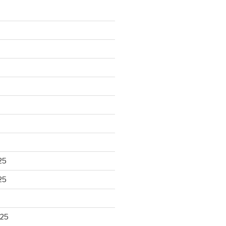
25
25
025