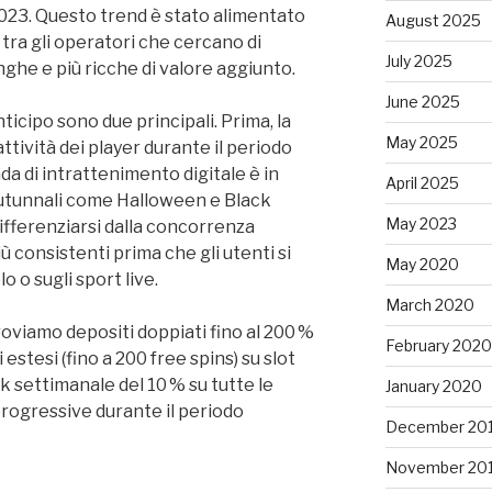
023. Questo trend è stato alimentato
August 2025
tra gli operatori che cercano di
July 2025
nghe e più ricche di valore aggiunto.
June 2025
nticipo sono due principali. Prima, la
May 2025
ttività dei player durante il periodo
a di intrattenimento digitale è in
April 2025
 autunnali come Halloween e Black
May 2023
differenziarsi dalla concorrenza
ù consistenti prima che gli utenti si
May 2020
o o sugli sport live.
March 2020
troviamo depositi doppiati fino al 200 %
February 2020
 estesi (fino a 200 free spins) su slot
 settimanale del 10 % su tutte le
January 2020
progressive durante il periodo
December 20
November 20