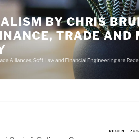
ALISM BY CHRIS BRU
FINANCE, TRADE AND
Y
de Alliances, Soft Law and Financial Engineering are Rede
RECENT PO