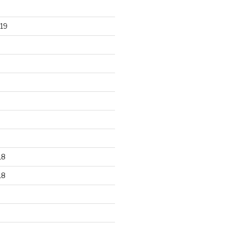
19
18
18