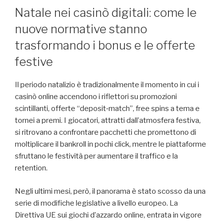
Natale nei casinò digitali: come le
nuove normative stanno
trasformando i bonus e le offerte
festive
Il periodo natalizio è tradizionalmente il momento in cui i
casinò online accendono i riflettori su promozioni
scintillanti, offerte “deposit‑match”, free spins a tema e
tornei a premi. I giocatori, attratti dall’atmosfera festiva,
si ritrovano a confrontare pacchetti che promettono di
moltiplicare il bankroll in pochi click, mentre le piattaforme
sfruttano le festività per aumentare il traffico e la
retention.
Negli ultimi mesi, però, il panorama è stato scosso da una
serie di modifiche legislative a livello europeo. La
Direttiva UE sui giochi d’azzardo online, entrata in vigore