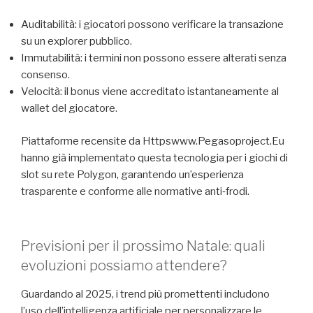
Auditabilità: i giocatori possono verificare la transazione
su un explorer pubblico.
Immutabilità: i termini non possono essere alterati senza
consenso.
Velocità: il bonus viene accreditato istantaneamente al
wallet del giocatore.
Piattaforme recensite da Httpswww.Pegasoproject.Eu
hanno già implementato questa tecnologia per i giochi di
slot su rete Polygon, garantendo un’esperienza
trasparente e conforme alle normative anti‑frodi.
Previsioni per il prossimo Natale: quali
evoluzioni possiamo attendere?
Guardando al 2025, i trend più promettenti includono
l’uso dell’intelligenza artificiale per personalizzare le