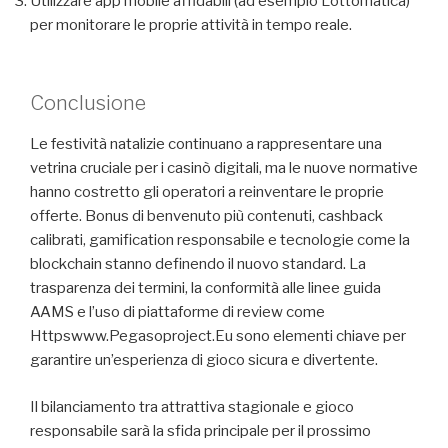
Utilizzare app mobile affidabili (ad esempio Lottomatica)
per monitorare le proprie attività in tempo reale.
Conclusione
Le festività natalizie continuano a rappresentare una
vetrina cruciale per i casinò digitali, ma le nuove normative
hanno costretto gli operatori a reinventare le proprie
offerte. Bonus di benvenuto più contenuti, cashback
calibrati, gamification responsabile e tecnologie come la
blockchain stanno definendo il nuovo standard. La
trasparenza dei termini, la conformità alle linee guida
AAMS e l’uso di piattaforme di review come
Httpswww.Pegasoproject.Eu sono elementi chiave per
garantire un’esperienza di gioco sicura e divertente.
Il bilanciamento tra attrattiva stagionale e gioco
responsabile sarà la sfida principale per il prossimo