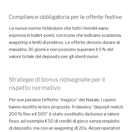
Compliance obbligatoria per le offerte festive
Le nuove norme richiedono che tutti i termini siano
espressi in bullet‑point, con icone che indicano scadenza,
wagering e limiti di prelievo. Le offerte devono durare al
massimo 30 giorni e non possono superare il 5 % del
valore totale del deposito per gli utenti nuovi.
Strategie di bonus ridisegnate per il
rispetto normativo
Per non perdere l’effetto “magico” del Natale, i casinò
hanno riscritto le loro proposte. Il classico “deposit match
200 % fino a €500” è stato sostituito da bonus a valore
fisso, ad esempio €50 di crediti di gioco senza requisito
di deposito, ma con un wagering di 20x. Alcuni operatori