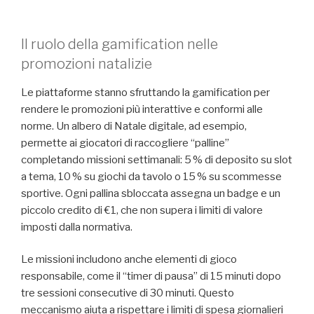
Il ruolo della gamification nelle
promozioni natalizie
Le piattaforme stanno sfruttando la gamification per
rendere le promozioni più interattive e conformi alle
norme. Un albero di Natale digitale, ad esempio,
permette ai giocatori di raccogliere “palline”
completando missioni settimanali: 5 % di deposito su slot
a tema, 10 % su giochi da tavolo o 15 % su scommesse
sportive. Ogni pallina sbloccata assegna un badge e un
piccolo credito di €1, che non supera i limiti di valore
imposti dalla normativa.
Le missioni includono anche elementi di gioco
responsabile, come il “timer di pausa” di 15 minuti dopo
tre sessioni consecutive di 30 minuti. Questo
meccanismo aiuta a rispettare i limiti di spesa giornalieri