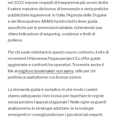
nel 2023, impone requisiti di trasparenza più severi, limita
il valore massimo dei bonus di benvenuto e vieta pratiche
pubblicitarie ingannevoli. In Italia, l’Agenzia delle Dogane
e dei Monopoli (ex AAMS) ha introdotto linee guida
specifiche per le promozioni natalizie, richiedendo una
chiara indicazione di wagering, scadenze e limiti di
prelievo.
Per chi vuole orientarsi in questo nuovo contesto, il sito di
recensioni Httpswww.Pegasoproject.Eu offre guide
aggiornate e confronti tra operatori. Troverete anche il
link al
migliore bookmaker non aams
, utile per chi
preferisce piattaforme con licenze estere.
La domanda guida è semplice: in che modo i casinò
stanno adeguando i loro bonus per rispettare le regole
senza perdere l’appeal stagionale? Nelle righe seguenti
analizzeremo le strategie adottate, le tecnologie
emergenti e i consigli pratici per i giocatori più esperti.