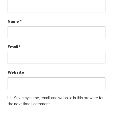
Name
*
Email
*
Website
Save my name, email, and website in this browser for
the next time I comment.