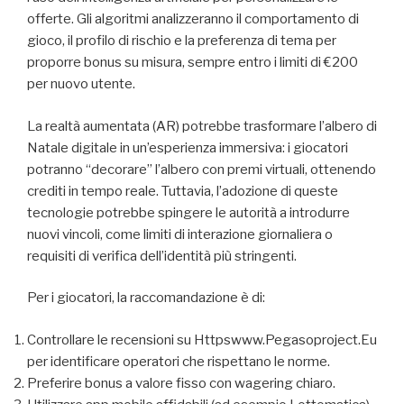
offerte. Gli algoritmi analizzeranno il comportamento di
gioco, il profilo di rischio e la preferenza di tema per
proporre bonus su misura, sempre entro i limiti di €200
per nuovo utente.
La realtà aumentata (AR) potrebbe trasformare l’albero di
Natale digitale in un’esperienza immersiva: i giocatori
potranno “decorare” l’albero con premi virtuali, ottenendo
crediti in tempo reale. Tuttavia, l’adozione di queste
tecnologie potrebbe spingere le autorità a introdurre
nuovi vincoli, come limiti di interazione giornaliera o
requisiti di verifica dell’identità più stringenti.
Per i giocatori, la raccomandazione è di:
Controllare le recensioni su Httpswww.Pegasoproject.Eu
per identificare operatori che rispettano le norme.
Preferire bonus a valore fisso con wagering chiaro.