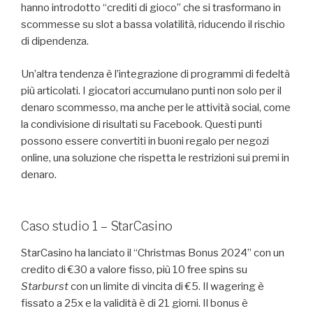
hanno introdotto “crediti di gioco” che si trasformano in
scommesse su slot a bassa volatilità, riducendo il rischio
di dipendenza.
Un’altra tendenza è l’integrazione di programmi di fedeltà
più articolati. I giocatori accumulano punti non solo per il
denaro scommesso, ma anche per le attività social, come
la condivisione di risultati su Facebook. Questi punti
possono essere convertiti in buoni regalo per negozi
online, una soluzione che rispetta le restrizioni sui premi in
denaro.
Caso studio 1 – StarCasino
StarCasino ha lanciato il “Christmas Bonus 2024” con un
credito di €30 a valore fisso, più 10 free spins su
Starburst
con un limite di vincita di €5. Il wagering è
fissato a 25x e la validità è di 21 giorni. Il bonus è