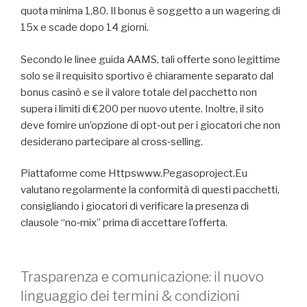
quota minima 1,80. Il bonus è soggetto a un wagering di
15x e scade dopo 14 giorni.
Secondo le linee guida AAMS, tali offerte sono legittime
solo se il requisito sportivo è chiaramente separato dal
bonus casinò e se il valore totale del pacchetto non
supera i limiti di €200 per nuovo utente. Inoltre, il sito
deve fornire un’opzione di opt‑out per i giocatori che non
desiderano partecipare al cross‑selling.
Piattaforme come Httpswww.Pegasoproject.Eu
valutano regolarmente la conformità di questi pacchetti,
consigliando i giocatori di verificare la presenza di
clausole “no‑mix” prima di accettare l’offerta.
Trasparenza e comunicazione: il nuovo
linguaggio dei termini & condizioni