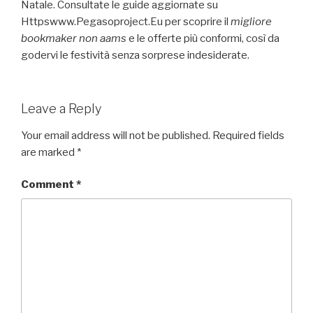
Natale. Consultate le guide aggiornate su
Httpswww.Pegasoproject.Eu per scoprire il
migliore
bookmaker non aams
e le offerte più conformi, così da
godervi le festività senza sorprese indesiderate.
Leave a Reply
Your email address will not be published.
Required fields
are marked
*
Comment
*