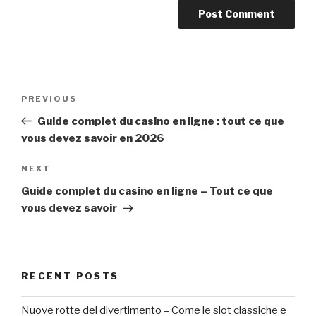
Post
Previous
PREVIOUS
navigation
Post
Guide complet du casino en ligne : tout ce que
vous devez savoir en 2026
Next
NEXT
Post
Guide complet du casino en ligne – Tout ce que
vous devez savoir
RECENT POSTS
Nuove rotte del divertimento – Come le slot classiche e