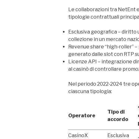
Le collaborazioni tra NetEnt e
tipologie contrattuali principal
Esclusiva geografica – diritto
collezione in un mercato nazi
Revenue share “high‑roller” 
generato dalle slot con RTP sup
Licenze API – integrazione d
al casinò di controllare promo
Nel periodo 2022‑2024 tre op
ciascuna tipologia:
Tipo di
Operatore
accordo
CasinoX
Esclusiva