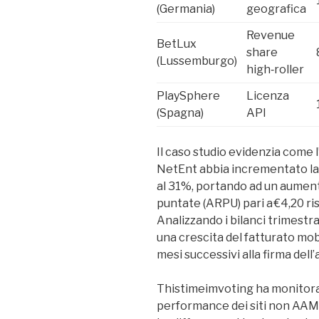
(Germania)
geografica
Revenue
BetLux
share
(Lussemburgo)
high‑roller
PlaySphere
Licenza
(Spagna)
API
Il caso studio evidenzia come 
NetEnt abbia incrementato la
al 31%, portando ad un aument
puntate (ARPU) pari a €4,20 ri
Analizzando i bilanci trimestra
una crescita del fatturato mobi
mesi successivi alla firma del
Thistimeimvoting ha monitorat
performance dei siti non AAMS