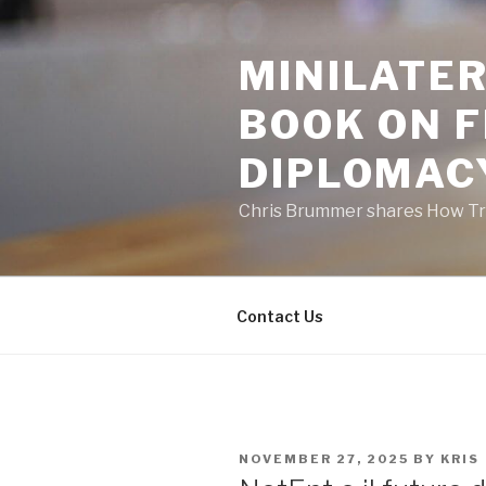
Skip
to
MINILATER
content
BOOK ON 
DIPLOMAC
Chris Brummer shares How Tra
Contact Us
POSTED
NOVEMBER 27, 2025
BY
KRIS
ON