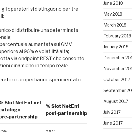
June 2018
 gli operatori si distinguono per tre
May 2018
i:
March 2018
 unico di distribuire una determinata
February 2018
onale;
– percentuale aumentata sul GMV
January 2018
eriore al 96% e volatilità alta;
December 20
iretta via endpoint REST che consente
zioni dinamiche in tempo reale.
November 20
October 2017
eratori europei hanno sperimentato
September 20
August 2017
% Slot NetEnt nel
% Slot NetEnt
catalogo
July 2017
post‑partnership
pre‑partnership
June 2017