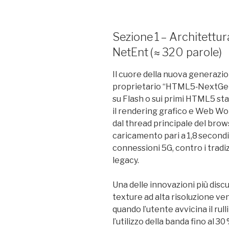
Sezione 1 – Architettur
NetEnt (≈ 320 parole)
Il cuore della nuova generazio
proprietario “HTML5‑NextGen”
su Flash o sui primi HTML5 st
il rendering grafico e Web Wor
dal thread principale del brows
caricamento pari a 1,8 secondi 
connessioni 5G, contro i tradi
legacy.
Una delle innovazioni più disc
texture ad alta risoluzione 
quando l’utente avvicina il rul
l’utilizzo della banda fino al 3