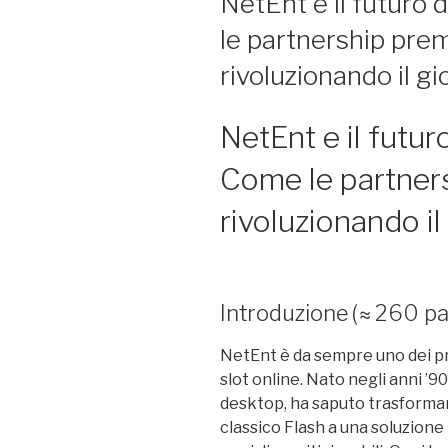
NetEnt e il futuro 
le partnership pr
rivoluzionando il g
NetEnt e il futuro
Come le partner
rivoluzionando i
Introduzione (≈ 260 pa
NetEnt è da sempre uno dei pr
slot online. Nato negli anni ’9
desktop, ha saputo trasformar
classico Flash a una soluzio