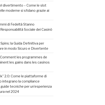
l divertimento – Come le slot
elle moderne si sfidano grazie ai
mmi di Fedeltà Stanno
 Responsabilità Sociale dei Casinò
pins: la Guida Definitiva per
care in modo Sicuro e Divertente
? Comment les programmes de
minent les gains dans les casinos
ck” 2.0: Come le piattaforme di
o integrano la compliance
guide tecniche per un’esperienza
cura nel 2024