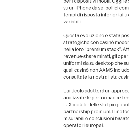
per i dispositivi mobili. Oggi le
su un iPhone da sei pollici c
tempi di risposta inferiori ai 
variabili.
Questa evoluzione è stata poss
strategiche con casinò moder
nella loro “premium stack”. At
revenue‑share mirati, gli ope
uniformi sia su desktop che s
quali casinò non AAMS includon
consultate la nostra lista cas
L’articolo adotterà un approc
analizzate le performance t
l’UX mobile delle slot più popo
partnership premium. Il meto
misurabili e conclusioni basate 
operatori europei.