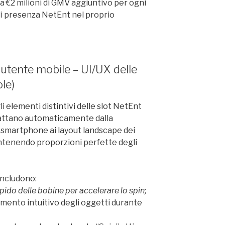
ca €2 milioni di GMV aggiuntivo per ogni
i presenza NetEnt nel proprio
 utente mobile – UI/UX delle
le)
i elementi distintivi delle slot NetEnt
adattano automaticamente dalla
i smartphone ai layout landscape dei
mantenendo proporzioni perfette degli
includono:
ido delle bobine per accelerare lo spin;
ento intuitivo degli oggetti durante