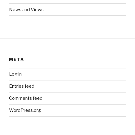
News and Views
META
Log in
Entries feed
Comments feed
WordPress.org