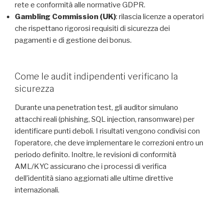
rete e conformità alle normative GDPR.
Gambling Commission (UK)
: rilascia licenze a operatori
che rispettano rigorosi requisiti di sicurezza dei
pagamenti e di gestione dei bonus.
Come le audit indipendenti verificano la
sicurezza
Durante una penetration test, gli auditor simulano
attacchi reali (phishing, SQL injection, ransomware) per
identificare punti deboli. I risultati vengono condivisi con
l’operatore, che deve implementare le correzioni entro un
periodo definito. Inoltre, le revisioni di conformità
AML/KYC assicurano che i processi di verifica
dell’identità siano aggiornati alle ultime direttive
internazionali.