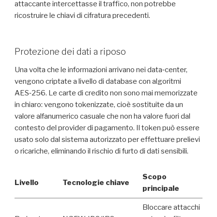
attaccante intercettasse il traffico, non potrebbe
ricostruire le chiavi di cifratura precedenti.
Protezione dei dati a riposo
Una volta che le informazioni arrivano nei data‑center,
vengono criptate a livello di database con algoritmi
AES‑256. Le carte di credito non sono mai memorizzate
in chiaro: vengono tokenizzate, cioè sostituite da un
valore alfanumerico casuale che non ha valore fuori dal
contesto del provider di pagamento. Il token può essere
usato solo dal sistema autorizzato per effettuare prelievi
o ricariche, eliminando il rischio di furto di dati sensibili.
Scopo
Livello
Tecnologie chiave
principale
Bloccare attacchi