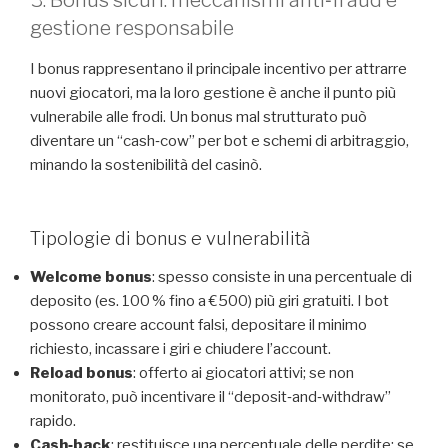
gestione responsabile
I bonus rappresentano il principale incentivo per attrarre
nuovi giocatori, ma la loro gestione è anche il punto più
vulnerabile alle frodi. Un bonus mal strutturato può
diventare un “cash‑cow” per bot e schemi di arbitraggio,
minando la sostenibilità del casinò.
Tipologie di bonus e vulnerabilità
Welcome bonus
: spesso consiste in una percentuale di
deposito (es. 100 % fino a €500) più giri gratuiti. I bot
possono creare account falsi, depositare il minimo
richiesto, incassare i giri e chiudere l’account.
Reload bonus
: offerto ai giocatori attivi; se non
monitorato, può incentivare il “deposit‑and‑withdraw”
rapido.
Cash‑back
: restituisce una percentuale delle perdite; se