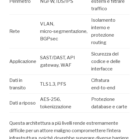
Perimetro
NGFW, IDS/IPS
esterni e filtrare
traffico
Isolamento
VLAN,
interno e
Rete
micro‑segmentazione,
protezione
BGPsec
routing
Sicurezza del
SAST/DAST, API
Applicazione
codice e delle
gateway, WAF
interfacce
Dati in
Cifratura
TLS 1.3, PFS
transito
end‑to‑end
AES‑256,
Protezione
Dati a riposo
tokenizzazione
database e carte
Questa architettura a più livelli rende estremamente
difficile per un attore maligno compromettere l’intera
infrastruttura, poiché dovrebbe superare diverse barriere