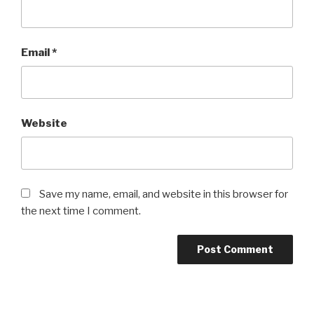
Email
*
Website
Save my name, email, and website in this browser for
the next time I comment.