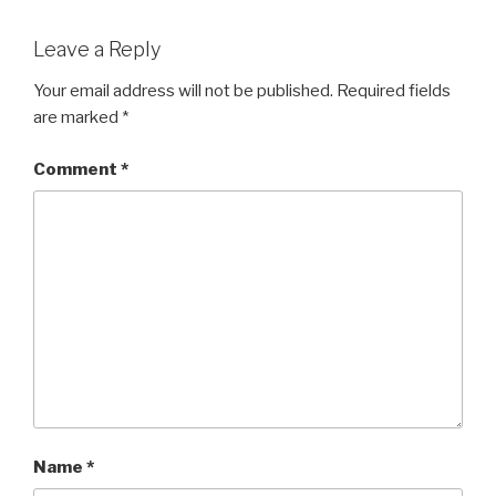
Leave a Reply
Your email address will not be published.
Required fields
are marked
*
Comment
*
Name
*