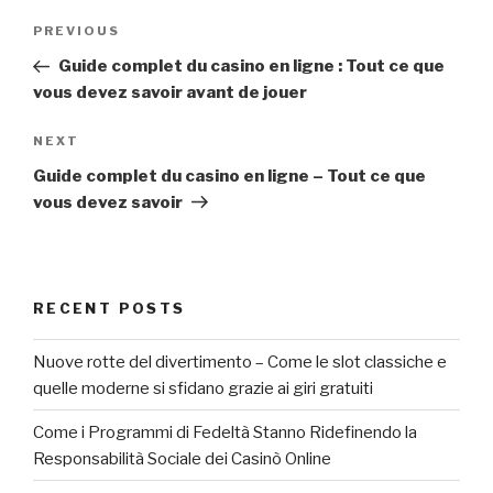
Post
Previous
PREVIOUS
navigation
Post
Guide complet du casino en ligne : Tout ce que
vous devez savoir avant de jouer
Next
NEXT
Post
Guide complet du casino en ligne – Tout ce que
vous devez savoir
RECENT POSTS
Nuove rotte del divertimento – Come le slot classiche e
quelle moderne si sfidano grazie ai giri gratuiti
Come i Programmi di Fedeltà Stanno Ridefinendo la
Responsabilità Sociale dei Casinò Online