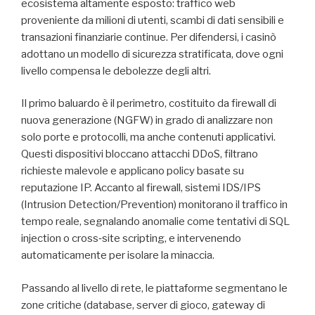
ecosistema altamente esposto: traffico web
proveniente da milioni di utenti, scambi di dati sensibili e
transazioni finanziarie continue. Per difendersi, i casinò
adottano un modello di sicurezza stratificata, dove ogni
livello compensa le debolezze degli altri.
Il primo baluardo è il perimetro, costituito da firewall di
nuova generazione (NGFW) in grado di analizzare non
solo porte e protocolli, ma anche contenuti applicativi.
Questi dispositivi bloccano attacchi DDoS, filtrano
richieste malevole e applicano policy basate su
reputazione IP. Accanto al firewall, sistemi IDS/IPS
(Intrusion Detection/Prevention) monitorano il traffico in
tempo reale, segnalando anomalie come tentativi di SQL
injection o cross‑site scripting, e intervenendo
automaticamente per isolare la minaccia.
Passando al livello di rete, le piattaforme segmentano le
zone critiche (database, server di gioco, gateway di