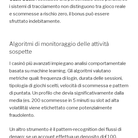
i sistemi di tracciamento non distinguono tra gioco reale
e scommesse a rischio zero, il bonus può essere
sfruttato indebitamente.
Algoritmi di monitoraggio delle attività
sospette
I casinò più avanzati impiegano analisi comportamentale
basata su machine learning. Gli algoritmi valutano
metriche quali: frequenza di login, durata delle sessioni,
tipologia di giochi scelti, velocità di scommessa e pattern
di puntata. Un profilo che devìa significativamente dalla
media (es. 200 scommesse in 5 minuti su slot ad alta
volatilità) viene etichettato come potenzialmente
fraudolento.
Un altro strumento è il pattern‑recognition dei flussi di
denaro: se un account effettua un deposito di €100,