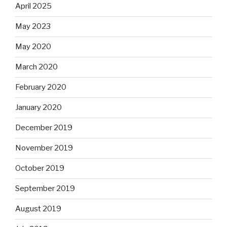
April 2025
May 2023
May 2020
March 2020
February 2020
January 2020
December 2019
November 2019
October 2019
September 2019
August 2019