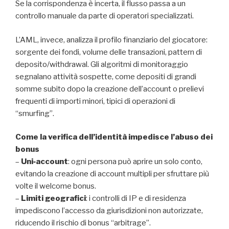
Se la corrispondenza è incerta, il flusso passa a un
controllo manuale da parte di operatori specializzati.
L’AML, invece, analizza il profilo finanziario del giocatore:
sorgente dei fondi, volume delle transazioni, pattern di
deposito/withdrawal. Gli algoritmi di monitoraggio
segnalano attività sospette, come depositi di grandi
somme subito dopo la creazione dell’account o prelievi
frequenti di importi minori, tipici di operazioni di
“smurfing”.
Come la verifica dell’identità impedisce l’abuso dei
bonus
–
Uni‑account
: ogni persona può aprire un solo conto,
evitando la creazione di account multipli per sfruttare più
volte il welcome bonus.
–
Limiti geografici
: i controlli di IP e di residenza
impediscono l’accesso da giurisdizioni non autorizzate,
riducendo il rischio di bonus “arbitrage”.