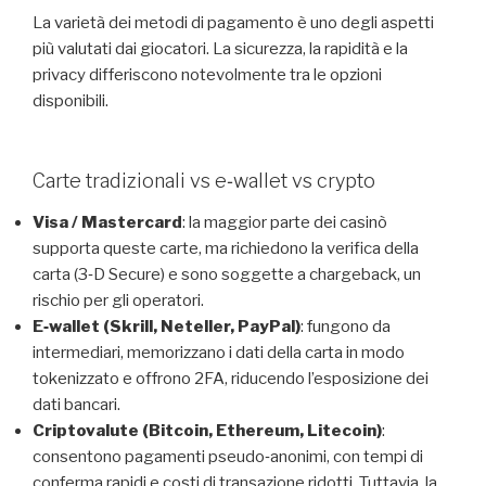
La varietà dei metodi di pagamento è uno degli aspetti
più valutati dai giocatori. La sicurezza, la rapidità e la
privacy differiscono notevolmente tra le opzioni
disponibili.
Carte tradizionali vs e‑wallet vs crypto
Visa / Mastercard
: la maggior parte dei casinò
supporta queste carte, ma richiedono la verifica della
carta (3‑D Secure) e sono soggette a chargeback, un
rischio per gli operatori.
E‑wallet (Skrill, Neteller, PayPal)
: fungono da
intermediari, memorizzano i dati della carta in modo
tokenizzato e offrono 2FA, riducendo l’esposizione dei
dati bancari.
Criptovalute (Bitcoin, Ethereum, Litecoin)
:
consentono pagamenti pseudo‑anonimi, con tempi di
conferma rapidi e costi di transazione ridotti. Tuttavia, la