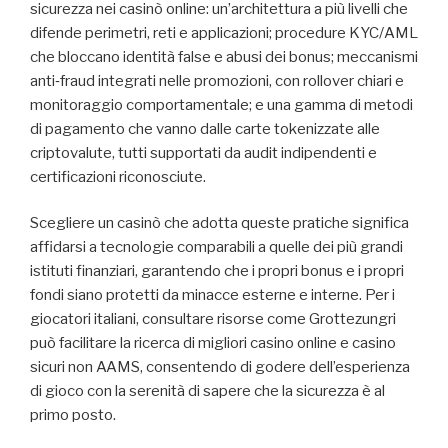
sicurezza nei casinò online: un’architettura a più livelli che
difende perimetri, reti e applicazioni; procedure KYC/AML
che bloccano identità false e abusi dei bonus; meccanismi
anti‑fraud integrati nelle promozioni, con rollover chiari e
monitoraggio comportamentale; e una gamma di metodi
di pagamento che vanno dalle carte tokenizzate alle
criptovalute, tutti supportati da audit indipendenti e
certificazioni riconosciute.
Scegliere un casinò che adotta queste pratiche significa
affidarsi a tecnologie comparabili a quelle dei più grandi
istituti finanziari, garantendo che i propri bonus e i propri
fondi siano protetti da minacce esterne e interne. Per i
giocatori italiani, consultare risorse come Grottezungri
può facilitare la ricerca di migliori casino online e casino
sicuri non AAMS, consentendo di godere dell’esperienza
di gioco con la serenità di sapere che la sicurezza è al
primo posto.