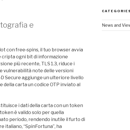
CATEGORIE
ttografia e
News and Vie
ot con free‑spins, il tuo browser avvia
ripta ogni bit di informazione
sione più recente, TLS 1.3, riduce i
e vulnerabilità note delle versioni
D Secure aggiunge un ulteriore livello
re della carta un codice OTP inviato al
ituisce i dati della carta con un token
oken è valido solo per quella
to periodo, rendendo inutile il furto di
e italiano, “SpinFortuna”, ha