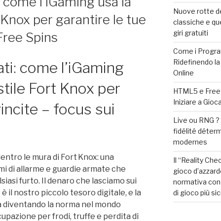
: come l’iGaming usa la
Nuove rotte de
 Knox per garantire le tue
classiche e qu
giri gratuiti
 Free Spins
Come i Progra
Ridefinendo la
ti: come l’iGaming
Online
stile Fort Knox per
HTML5 e Free S
Iniziare a Gio
vincite – focus sui
Live ou RNG 
fidélité déter
modernes
entro le mura di Fort Knox: una
Il “Reality Che
mi di allarme e guardie armate che
gioco d’azzard
iasi furto. Il denaro che lasciamo sui
normativa con 
 è il nostro piccolo tesoro digitale, e la
di gioco più si
ta diventando la norma nel mondo
ccupazione per frodi, truffe e perdita di