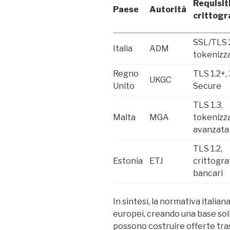
Requisit
Paese
Autorità
crittogr
SSL/TLS 2
Italia
ADM
tokenizz
Regno
TLS 1.2+,
UKGC
Unito
Secure
TLS 1.3,
Malta
MGA
tokenizz
avanzata
TLS 1.2,
Estonia
ETJ
crittograf
bancari
In sintesi, la normativa italian
europei, creando una base solid
possono costruire offerte tras