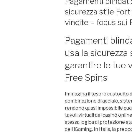
Pagamenti blindati
sicurezza stile Fort
vincite – focus sui
Pagamenti blinda
usa la sicurezza 
garantire le tue 
Free Spins
Immagina il tesoro custodito d
combinazione di acciaio, siste
rendono quasi impossibile quals
tavoli virtuali dei casinò online
stessa logica di protezione s
dell’iGaming. In Italia, la preo