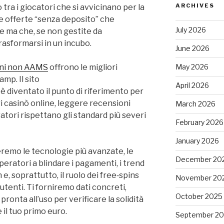
ARCHIVES
 tra i giocatori che si avvicinano per la
lle offerte “senza deposito” che
July 2026
le ma che, se non gestite da
rasformarsi in un incubo.
June 2026
iani non AAMS
offrono le migliori
May 2026
amp. Il sito
April 2026
diventato il punto di riferimento per
ri casinò online, leggere recensioni
March 2026
atori rispettano gli standard più severi
February 2026
January 2026
zeremo le tecnologie più avanzate, le
December 20
eratori a blindare i pagamenti, i trend
, soprattutto, il ruolo dei free‑spins
November 20
utenti. Ti forniremo dati concreti,
October 2025
pronta all’uso per verificare la solidità
 il tuo primo euro.
September 2