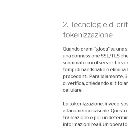
2. Tecnologie di cri
tokenizzazione
Quando premi “gioca” su una sl
una connessione SSL/TLS che c
scambiato con il server. La ver
tempi di handshake e elimina l
precedenti. Parallelamente, 3‑
di verifica, chiedendo al titola
cellulare.
La tokenizzazione, invece, sost
alfanumerico casuale. Questo t
transazione o per un determina
informazioni reali. Un operator