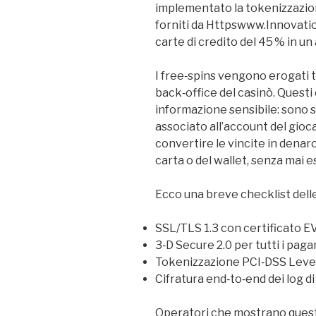
implementato la tokenizzazion
forniti da Httpswww.Innovation
carte di credito del 45 % in un
I free‑spins vengono erogati tr
back‑office del casinò. Quest
informazione sensibile: sono
associato all’account del gioc
convertire le vincite in denaro 
carta o del wallet, senza mai es
Ecco una breve checklist dell
SSL/TLS 1.3 con certificato EV
3‑D Secure 2.0 per tutti i pag
Tokenizzazione PCI‑DSS Level
Cifratura end‑to‑end dei log di
Operatori che mostrano questi