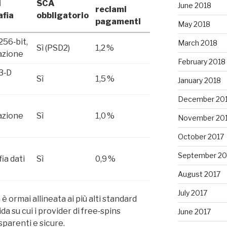
i
SCA
June 2018
reclami
afia
obbligatorio
pagamenti
May 2018
56‑bit,
March 2018
Sì (PSD2)
1,2 %
azione
February 2018
 3‑D
Sì
1,5 %
January 2018
December 20
azione
Sì
1,0 %
November 20
October 2017
September 20
ia dati
Sì
0,9 %
August 2017
July 2017
a è ormai allineata ai più alti standard
a su cui i provider di free‑spins
June 2017
parenti e sicure.