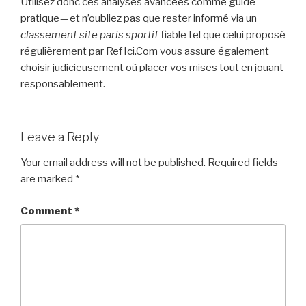
Utilisez donc ces analyses avancées comme guide
pratique — et n’oubliez pas que rester informé via un
classement site paris sportif
fiable tel que celui proposé
régulièrement par Ref Ici.Com vous assure également
choisir judicieusement où placer vos mises tout en jouant
responsablement.
Leave a Reply
Your email address will not be published.
Required fields
are marked
*
Comment
*