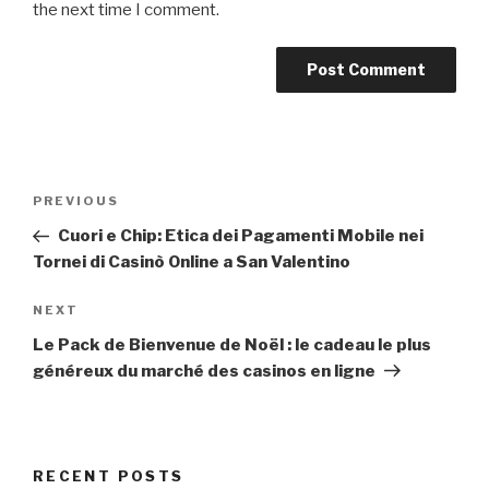
the next time I comment.
Post
Previous
PREVIOUS
navigation
Post
Cuori e Chip: Etica dei Pagamenti Mobile nei
Tornei di Casinò Online a San Valentino
Next
NEXT
Post
Le Pack de Bienvenue de Noël : le cadeau le plus
généreux du marché des casinos en ligne
RECENT POSTS