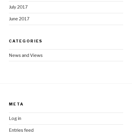
July 2017
June 2017
CATEGORIES
News and Views
META
Log in
Entries feed