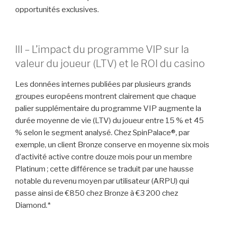
opportunités exclusives.
III – L’impact du programme VIP sur la
valeur du joueur (LTV) et le ROI du casino
Les données internes publiées par plusieurs grands
groupes européens montrent clairement que chaque
palier supplémentaire du programme VIP augmente la
durée moyenne de vie (LTV) du joueur entre 15 % et 45
% selon le segment analysé. Chez SpinPalace®, par
exemple, un client Bronze conserve en moyenne six mois
d’activité active contre douze mois pour un membre
Platinum ; cette différence se traduit par une hausse
notable du revenu moyen par utilisateur (ARPU) qui
passe ainsi de €850 chez Bronze à €3 200 chez
Diamond.*