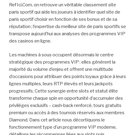
Ref Ici.Com, on retrouve un véritable classement site
paris sportif qui aide les joueurs à identifier quel site de
paris sportif choisir en fonction de ses bonus et de sa
réputation ; l’expertise du meilleur site de paris sportifs se
transpose aujourd’hui aux analyses des programmes VIP
des casinos en ligne.
Les machines à sous occupent désormais le centre
stratégique des programmes VIP : elles génèrent la
majorité du volume d’enjeu et offrent une multitude
d’occasions pour attribuer des points loyaux grâce à leurs
lignes multiples, leurs RTP élevés et leurs jackpots
progressifs. Cette synergie entre slots et statut élite
transforme chaque spin en opportunité d’accumuler des
privilèges exclusifs – cash‑back renforcé, tours gratuits
premium ou accès à des tournois réservés aux membres
Diamond. Dans cet article nous décortiquons le
fonctionnement type d’un programme VIP moderne,
détaillons les récompenses liées aux slots puis