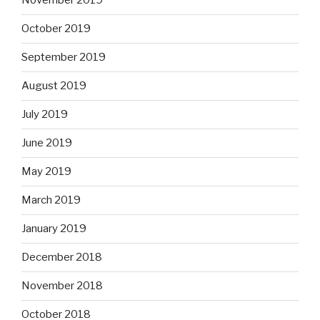
November 2019
October 2019
September 2019
August 2019
July 2019
June 2019
May 2019
March 2019
January 2019
December 2018
November 2018
October 2018