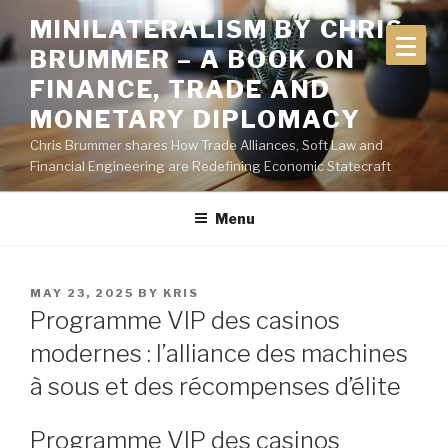
Skip
MINILATERALISM BY CHRIS
to
BRUMMER – A BOOK ON
content
FINANCE, TRADE AND
MONETARY DIPLOMACY
Chris Brummer shares How Trade Alliances, Soft Law and
Financial Engineering are Redefining Economic Statecraft
Menu
POSTED
MAY 23, 2025
BY
KRIS
ON
Programme VIP des casinos
modernes : l’alliance des machines
à sous et des récompenses d’élite
Programme VIP des casinos