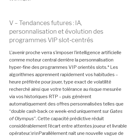
V – Tendances futures : IA,
personnalisation et évolution des
programmes VIP slot‑centrés
L’avenir proche verra s’imposer l’intelligence artificielle
comme moteur central derrière la personnalisation
hyper‑fine des programmes VIP orientés slots.* Les
algorithmes apprennent rapidement vos habitudes –
heure préférée pour jouer, type exact de volatilité
recherché ainsi que votre tolérance au risque mesurée
via vos historiques RTP – puis génèrent
automatiquement des offres personnalisées telles que
“double cash‑back ce week‑end uniquement sur
Gates
of Olympus
”. Cette capacité prédictive réduit
considérablement l’écart entre attentes joueur et livrable
opérateur.\n\nParallèlement naît une nouvelle vague de