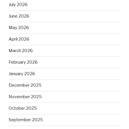
July 2026
June 2026
May 2026
April 2026
March 2026
February 2026
January 2026
December 2025
November 2025
October 2025
September 2025