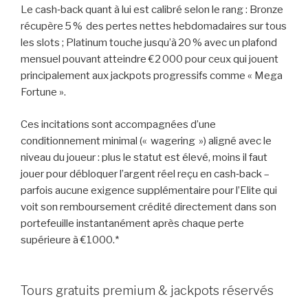
Le cash‑back quant à lui est calibré selon le rang : Bronze
récupère 5 % des pertes nettes hebdomadaires sur tous
les slots ; Platinum touche jusqu’à 20 % avec un plafond
mensuel pouvant atteindre €2 000 pour ceux qui jouent
principalement aux jackpots progressifs comme « Mega
Fortune ».
Ces incitations sont accompagnées d’une
conditionnement minimal (« wagering ») aligné avec le
niveau du joueur : plus le statut est élevé, moins il faut
jouer pour débloquer l’argent réel reçu en cash‑back –
parfois aucune exigence supplémentaire pour l’Elite qui
voit son remboursement crédité directement dans son
portefeuille instantanément après chaque perte
supérieure à €1000.*
Tours gratuits premium & jackpots réservés