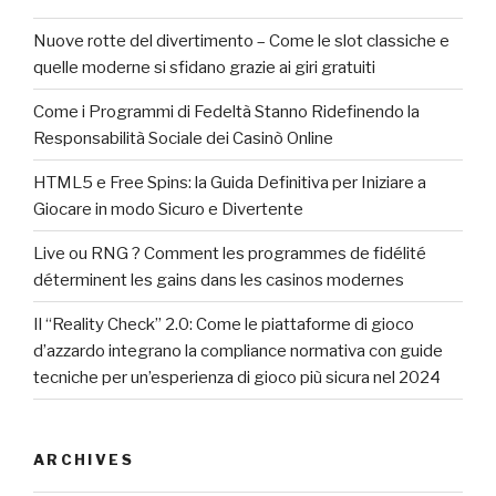
Nuove rotte del divertimento – Come le slot classiche e
quelle moderne si sfidano grazie ai giri gratuiti
Come i Programmi di Fedeltà Stanno Ridefinendo la
Responsabilità Sociale dei Casinò Online
HTML5 e Free Spins: la Guida Definitiva per Iniziare a
Giocare in modo Sicuro e Divertente
Live ou RNG ? Comment les programmes de fidélité
déterminent les gains dans les casinos modernes
Il “Reality Check” 2.0: Come le piattaforme di gioco
d’azzardo integrano la compliance normativa con guide
tecniche per un’esperienza di gioco più sicura nel 2024
ARCHIVES