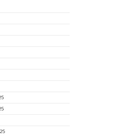
25
25
025