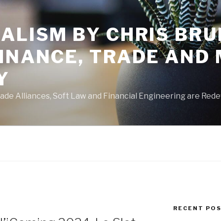
ALISM BY CHRIS BRU
FINANCE, TRADE AND
Y
de Alliances, Soft Law and Financial Engineering are Rede
RECENT PO