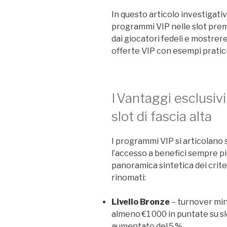
In questo articolo investigati
programmi VIP nelle slot prem
dai giocatori fedeli e mostrer
offerte VIP con esempi pratici 
I Vantaggi esclusiv
slot di fascia alta
I programmi VIP si articolano s
l’accesso a benefici sempre più
panoramica sintetica dei criter
rinomati:
Livello Bronze
– turnover min
almeno €1 000 in puntate su s
aumentato del 5 %.