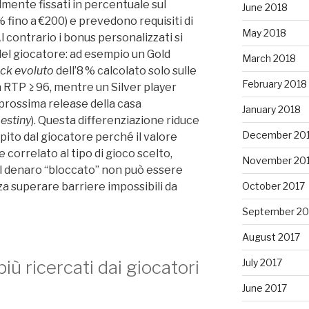
mente fissati in percentuale sul
June 2018
 fino a €200) e prevedono requisiti di
May 2018
 contrario i bonus personalizzati si
 del giocatore: ad esempio un Gold
March 2018
ck evoluto
dell’8 % calcolato solo sulle
February 2018
 RTP ≥ 96, mentre un Silver player
a prossima release della casa
January 2018
estiny
). Questa differenziazione riduce
December 20
pito dal giocatore perché il valore
correlato al tipo di gioco scelto,
November 20
i il denaro “bloccato” non può essere
October 2017
za superare barriere impossibili da
September 20
August 2017
July 2017
più ricercati dai giocatori
June 2017