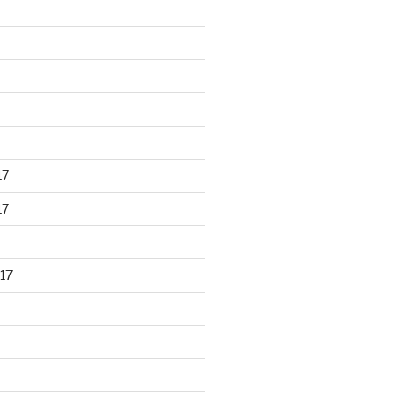
17
17
17