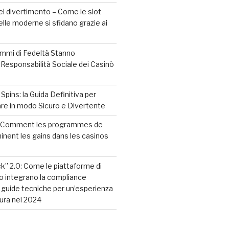
l divertimento – Come le slot
elle moderne si sfidano grazie ai
mmi di Fedeltà Stanno
 Responsabilità Sociale dei Casinò
pins: la Guida Definitiva per
care in modo Sicuro e Divertente
? Comment les programmes de
minent les gains dans les casinos
ck” 2.0: Come le piattaforme di
o integrano la compliance
guide tecniche per un’esperienza
cura nel 2024