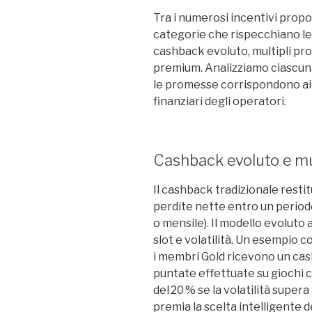
Tra i numerosi incentivi prop
categorie che rispecchiano le 
cashback evoluto, multipli prog
premium. Analizziamo ciascuna
le promesse corrispondono ai r
finanziari degli operatori.
Cashback evoluto e mul
Il cashback tradizionale resti
perdite nette entro un period
o mensile). Il modello evoluto 
slot e volatilità. Un esempio 
i membri Gold ricevono un cash
puntate effettuate su giochi 
del 20 % se la volatilità supera
premia la scelta intelligente d