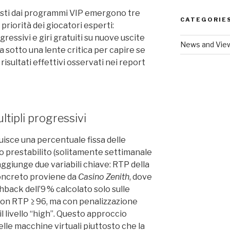
osti dai programmi VIP emergono tre
CATEGORIE
priorità dei giocatori esperti:
ressivi e giri gratuiti su nuove uscite
News and Vie
 sotto una lente critica per capire se
isultati effettivi osservati nei report
tipli progressivi
tuisce una percentuale fissa delle
o prestabilito (solitamente settimanale
aggiunge due variabili chiave: RTP della
concreto proviene da
Casino Zenith
, dove
back dell’9 % calcolato solo sulle
con RTP ≥ 96, ma con penalizzazione
 il livello “high”. Questo approccio
elle macchine virtuali piuttosto che la