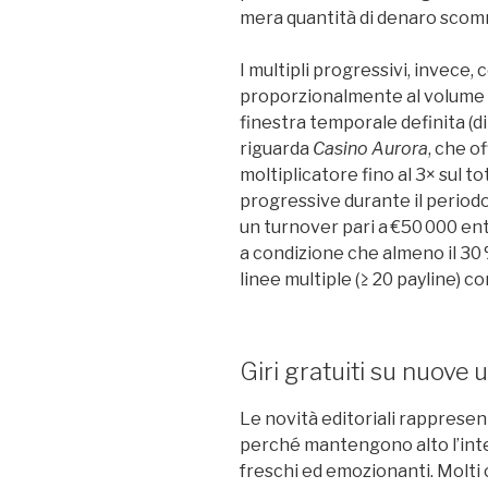
mera quantità di denaro sco
I multipli progressivi, invece
proporzionalmente al volume
finestra temporale definita (di
riguarda
Casino Aurora
, che o
moltiplicatore fino al 3× sul to
progressive durante il periodo 
un turnover pari a €50 000 ent
a condizione che almeno il 30 
linee multiple (≥ 20 payline) c
Giri gratuiti su nuove 
Le novità editoriali rappresen
perché mantengono alto l’inte
freschi ed emozionanti. Molti c