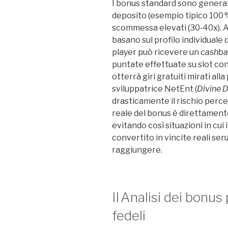
I bonus standard sono general
deposito (esempio tipico 100 %
scommessa elevati (30‑40x). Al
basano sul profilo individuale
player può ricevere un
cashba
puntate effettuate su slot con
otterrà giri gratuiti mirati all
sviluppatrice NetEnt (
Divine D
drasticamente il rischio perce
reale del bonus è direttamente 
evitando così situazioni in cu
convertito in vincite reali sen
raggiungere.
II Analisi dei bonus 
fedeli