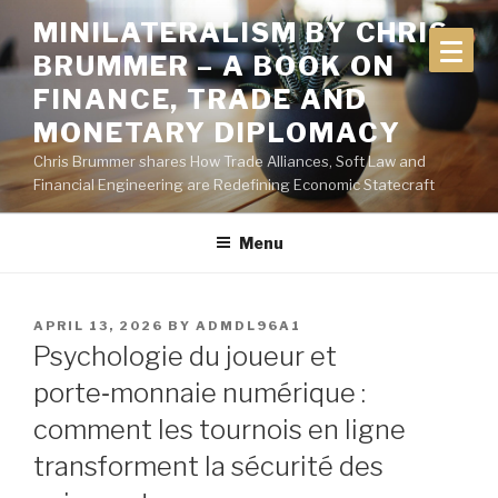
Skip
MINILATERALISM BY CHRIS
to
BRUMMER – A BOOK ON
content
FINANCE, TRADE AND
MONETARY DIPLOMACY
Chris Brummer shares How Trade Alliances, Soft Law and
Financial Engineering are Redefining Economic Statecraft
Menu
POSTED
APRIL 13, 2026
BY
ADMDL96A1
ON
Psychologie du joueur et
porte‑monnaie numérique :
comment les tournois en ligne
transforment la sécurité des