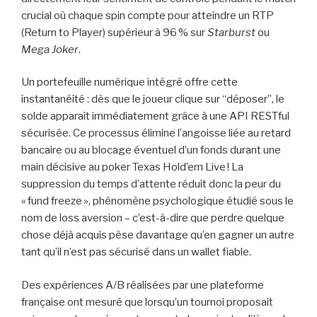
crucial où chaque spin compte pour atteindre un RTP
(Return to Player) supérieur à 96 % sur
Starburst
ou
Mega Joker
.
Un portefeuille numérique intégré offre cette
instantanéité : dès que le joueur clique sur “déposer”, le
solde apparaît immédiatement grâce à une API RESTful
sécurisée. Ce processus élimine l’angoisse liée au retard
bancaire ou au blocage éventuel d’un fonds durant une
main décisive au poker Texas Hold’em Live ! La
suppression du temps d’attente réduit donc la peur du
« fund freeze », phénomène psychologique étudié sous le
nom de loss aversion – c’est-à-dire que perdre quelque
chose déjà acquis pèse davantage qu’en gagner un autre
tant qu’il n’est pas sécurisé dans un wallet fiable.
Des expériences A/B réalisées par une plateforme
française ont mesuré que lorsqu’un tournoi proposait