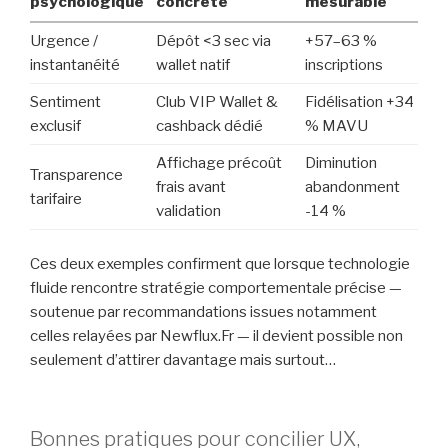
psychologique
concrète
mesurable
Urgence /
Dépôt <3 sec via
+57–63 %
instantanéité
wallet natif
inscriptions
Sentiment
Club VIP Wallet &
Fidélisation +34
exclusif
cashback dédié
% MAVU
Affichage précoût
Diminution
Transparence
frais avant
abandonment
tarifaire
validation
-14 %
Ces deux exemples confirment que lorsque technologie
fluide rencontre stratégie comportementale précise —
soutenue par recommandations issues notamment
celles relayées par Newflux.Fr — il devient possible non
seulement d’attirer davantage mais surtout…
Bonnes pratiques pour concilier UX,