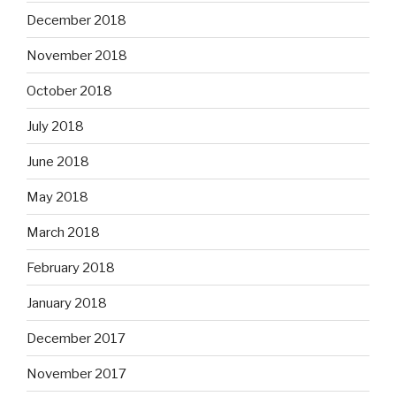
December 2018
November 2018
October 2018
July 2018
June 2018
May 2018
March 2018
February 2018
January 2018
December 2017
November 2017