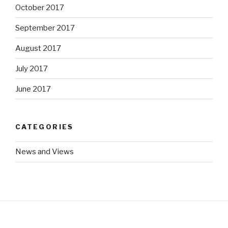
October 2017
September 2017
August 2017
July 2017
June 2017
CATEGORIES
News and Views