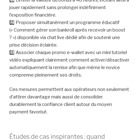
jouer rapidement sans prolonger indéfiniment
l’exposition financière.
2️⃣ Proposer simultanément un programme éducatif
(« Comment gérer son bankroll après recevoir un boost
? ») disponible via chat live dédié afin de soutenir une
prise décision éclairée.
3️⃣ Associer chaque promo e‑wallet avec un mini tutoriel
vidéo expliquant clairement comment activer/désactiver
automatiquement la remise afin que même le novice
comprenne pleinement ses droits.
Ces mesures permettent aux opérateurs non seulement
d’attirer davantage mais aussi de consolider
durablement la confiance client autour du moyen
payment favorisé.
Études de cas inspirantes : quand