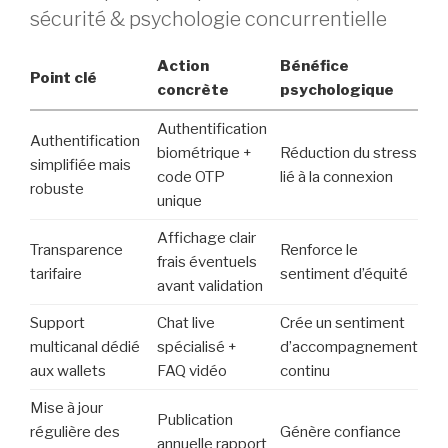
sécurité & psychologie concurrentielle
Action
Bénéfice
Point clé
concrète
psychologique
Authentification
Authentification
biométrique +
Réduction du stress
simplifiée mais
code OTP
lié à la connexion
robuste
unique
Affichage clair
Transparence
Renforce le
frais éventuels
tarifaire
sentiment d’équité
avant validation
Support
Chat live
Crée un sentiment
multicanal dédié
spécialisé +
d’accompagnement
aux wallets
FAQ vidéo
continu
Mise à jour
Publication
régulière des
Génère confiance
annuelle rapport