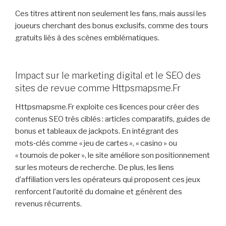
Ces titres attirent non seulement les fans, mais aussi les
joueurs cherchant des bonus exclusifs, comme des tours
gratuits liés à des scènes emblématiques.
Impact sur le marketing digital et le SEO des
sites de revue comme Httpsmapsme.Fr
Httpsmapsme.Fr exploite ces licences pour créer des
contenus SEO très ciblés : articles comparatifs, guides de
bonus et tableaux de jackpots. En intégrant des
mots‑clés comme « jeu de cartes », « casino » ou
« tournois de poker », le site améliore son positionnement
sur les moteurs de recherche. De plus, les liens
d’affiliation vers les opérateurs qui proposent ces jeux
renforcent l’autorité du domaine et génèrent des
revenus récurrents.