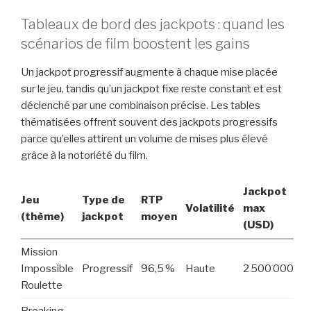
Tableaux de bord des jackpots : quand les
scénarios de film boostent les gains
Un jackpot progressif augmente à chaque mise placée
sur le jeu, tandis qu’un jackpot fixe reste constant et est
déclenché par une combinaison précise. Les tables
thématisées offrent souvent des jackpots progressifs
parce qu’elles attirent un volume de mises plus élevé
grâce à la notoriété du film.
Jackpot
Jeu
Type de
RTP
Volatilité
max
(thème)
jackpot
moyen
(USD)
Mission
Impossible
Progressif
96,5 %
Haute
2 500 000
Roulette