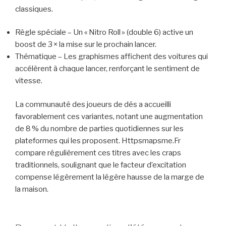
classiques.
Règle spéciale – Un « Nitro Roll » (double 6) active un
boost de 3 × la mise sur le prochain lancer.
Thématique – Les graphismes affichent des voitures qui
accélèrent à chaque lancer, renforçant le sentiment de
vitesse.
La communauté des joueurs de dés a accueilli
favorablement ces variantes, notant une augmentation
de 8 % du nombre de parties quotidiennes sur les
plateformes qui les proposent. Httpsmapsme.Fr
compare régulièrement ces titres avec les craps
traditionnels, soulignant que le facteur d’excitation
compense légèrement la légère hausse de la marge de
la maison.