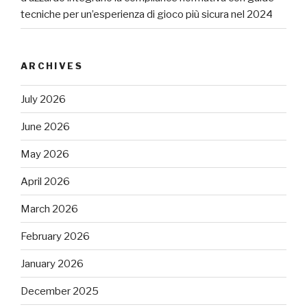
tecniche per un’esperienza di gioco più sicura nel 2024
ARCHIVES
July 2026
June 2026
May 2026
April 2026
March 2026
February 2026
January 2026
December 2025