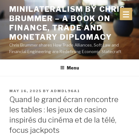
Skip
MINILATERALISM BY CHRIS
to
BRUMMER – A BOOK ON
content
FINANCE, TRADE AND
MONETARY DIPLOMACY
Chris Brummer shares How Trade Alliances, Soft Law and
Financial Engineering are Redefining Economic Statecraft
Menu
POSTED
MAY 16, 2025
BY
ADMDL96A1
ON
Quand le grand écran rencontre
les tables : les jeux de casino
inspirés du cinéma et de la télé,
focus jackpots