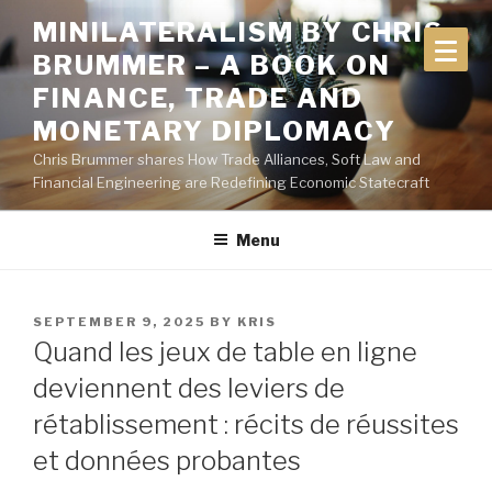
Skip
MINILATERALISM BY CHRIS
to
BRUMMER – A BOOK ON
content
FINANCE, TRADE AND
MONETARY DIPLOMACY
Chris Brummer shares How Trade Alliances, Soft Law and
Financial Engineering are Redefining Economic Statecraft
Menu
POSTED
SEPTEMBER 9, 2025
BY
KRIS
ON
Quand les jeux de table en ligne
deviennent des leviers de
rétablissement : récits de réussites
et données probantes