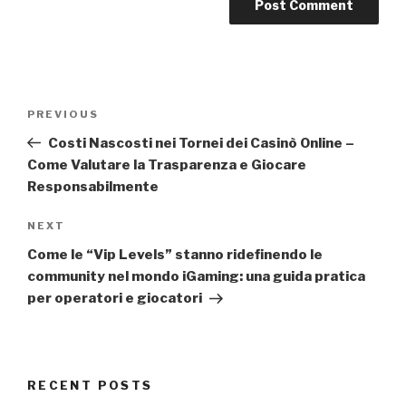
Post
Previous
PREVIOUS
navigation
Post
Costi Nascosti nei Tornei dei Casinò Online –
Come Valutare la Trasparenza e Giocare
Responsabilmente
Next
NEXT
Post
Come le “Vip Levels” stanno ridefinendo le
community nel mondo iGaming: una guida pratica
per operatori e giocatori
RECENT POSTS