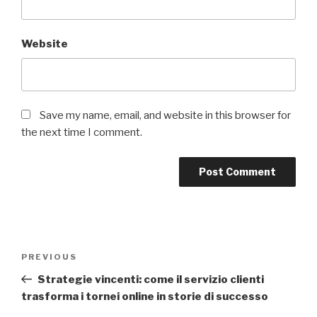
Website
Save my name, email, and website in this browser for
the next time I comment.
Post
Previous
PREVIOUS
navigation
Post
Strategie vincenti: come il servizio clienti
trasforma i tornei online in storie di successo