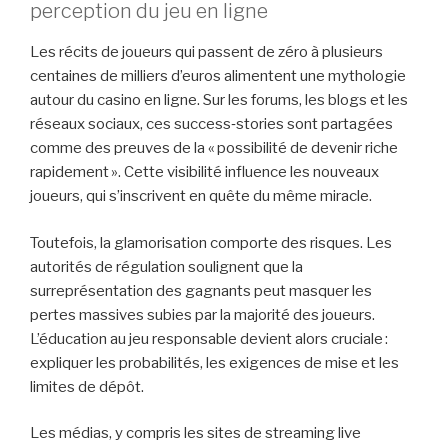
perception du jeu en ligne
Les récits de joueurs qui passent de zéro à plusieurs
centaines de milliers d’euros alimentent une mythologie
autour du casino en ligne. Sur les forums, les blogs et les
réseaux sociaux, ces success‑stories sont partagées
comme des preuves de la « possibilité de devenir riche
rapidement ». Cette visibilité influence les nouveaux
joueurs, qui s’inscrivent en quête du même miracle.
Toutefois, la glamorisation comporte des risques. Les
autorités de régulation soulignent que la
surreprésentation des gagnants peut masquer les
pertes massives subies par la majorité des joueurs.
L’éducation au jeu responsable devient alors cruciale :
expliquer les probabilités, les exigences de mise et les
limites de dépôt.
Les médias, y compris les sites de streaming live