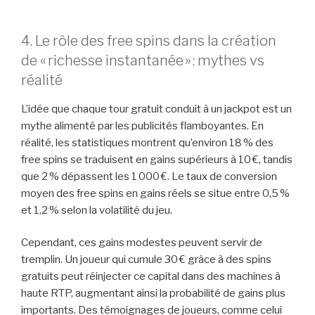
4. Le rôle des free spins dans la création
de « richesse instantanée » : mythes vs
réalité
L’idée que chaque tour gratuit conduit à un jackpot est un
mythe alimenté par les publicités flamboyantes. En
réalité, les statistiques montrent qu’environ 18 % des
free spins se traduisent en gains supérieurs à 10 €, tandis
que 2 % dépassent les 1 000 €. Le taux de conversion
moyen des free spins en gains réels se situe entre 0,5 %
et 1,2 % selon la volatilité du jeu.
Cependant, ces gains modestes peuvent servir de
tremplin. Un joueur qui cumule 30 € grâce à des spins
gratuits peut réinjecter ce capital dans des machines à
haute RTP, augmentant ainsi la probabilité de gains plus
importants. Des témoignages de joueurs, comme celui