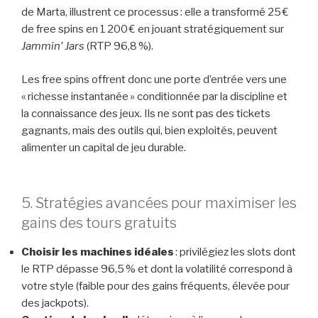
de Marta, illustrent ce processus : elle a transformé 25 €
de free spins en 1 200 € en jouant stratégiquement sur
Jammin’ Jars
(RTP 96,8 %).
Les free spins offrent donc une porte d’entrée vers une
« richesse instantanée » conditionnée par la discipline et
la connaissance des jeux. Ils ne sont pas des tickets
gagnants, mais des outils qui, bien exploités, peuvent
alimenter un capital de jeu durable.
5. Stratégies avancées pour maximiser les
gains des tours gratuits
Choisir les machines idéales
: privilégiez les slots dont
le RTP dépasse 96,5 % et dont la volatilité correspond à
votre style (faible pour des gains fréquents, élevée pour
des jackpots).