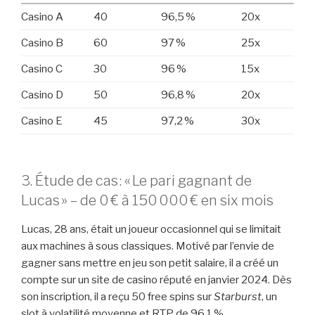
Casino A
40
96,5 %
20x
Casino B
60
97 %
25x
Casino C
30
96 %
15x
Casino D
50
96,8 %
20x
Casino E
45
97,2 %
30x
3. Étude de cas : « Le pari gagnant de
Lucas » – de 0 € à 150 000 € en six mois
Lucas, 28 ans, était un joueur occasionnel qui se limitait
aux machines à sous classiques. Motivé par l’envie de
gagner sans mettre en jeu son petit salaire, il a créé un
compte sur un site de casino réputé en janvier 2024. Dès
son inscription, il a reçu 50 free spins sur
Starburst
, un
slot à volatilité moyenne et RTP de 96,1 %.