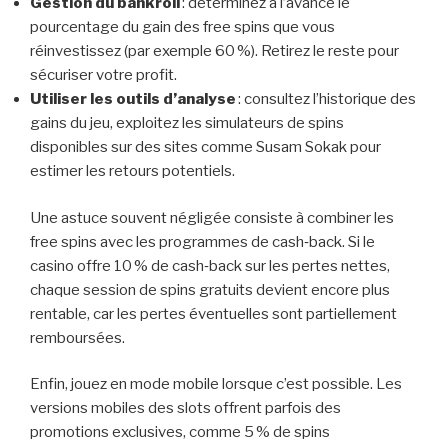
Gestion du bankroll
: déterminez à l’avance le
pourcentage du gain des free spins que vous
réinvestissez (par exemple 60 %). Retirez le reste pour
sécuriser votre profit.
Utiliser les outils d’analyse
: consultez l’historique des
gains du jeu, exploitez les simulateurs de spins
disponibles sur des sites comme Susam Sokak pour
estimer les retours potentiels.
Une astuce souvent négligée consiste à combiner les
free spins avec les programmes de cash‑back. Si le
casino offre 10 % de cash‑back sur les pertes nettes,
chaque session de spins gratuits devient encore plus
rentable, car les pertes éventuelles sont partiellement
remboursées.
Enfin, jouez en mode mobile lorsque c’est possible. Les
versions mobiles des slots offrent parfois des
promotions exclusives, comme 5 % de spins