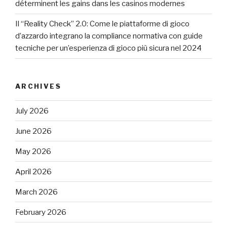
déterminent les gains dans les casinos modernes
Il “Reality Check” 2.0: Come le piattaforme di gioco
d’azzardo integrano la compliance normativa con guide
tecniche per un’esperienza di gioco più sicura nel 2024
ARCHIVES
July 2026
June 2026
May 2026
April 2026
March 2026
February 2026