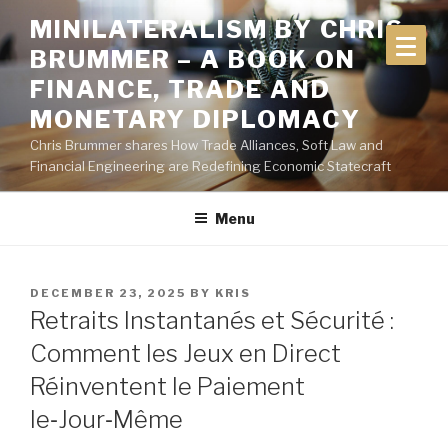
Skip
MINILATERALISM BY CHRIS
to
BRUMMER – A BOOK ON
content
FINANCE, TRADE AND
MONETARY DIPLOMACY
Chris Brummer shares How Trade Alliances, Soft Law and
Financial Engineering are Redefining Economic Statecraft
Menu
POSTED
DECEMBER 23, 2025
BY
KRIS
ON
Retraits Instantanés et Sécurité :
Comment les Jeux en Direct
Réinventent le Paiement
le‑Jour‑Même