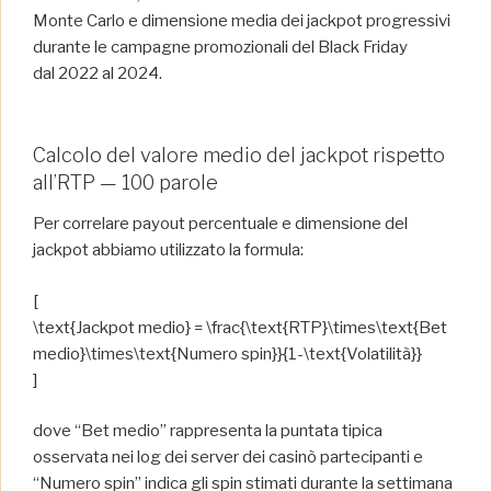
Monte Carlo e dimensione media dei jackpot progressivi
durante le campagne promozionali del Black Friday
dal 2022 al 2024.
Calcolo del valore medio del jackpot rispetto
all’RTP — 100 parole
Per correlare payout percentuale e dimensione del
jackpot abbiamo utilizzato la formula:
[
\text{Jackpot medio} = \frac{\text{RTP}\times\text{Bet
medio}\times\text{Numero spin}}{1-\text{Volatilità}}
]
dove “Bet medio” rappresenta la puntata tipica
osservata nei log dei server dei casinò partecipanti e
“Numero spin” indica gli spin stimati durante la settimana