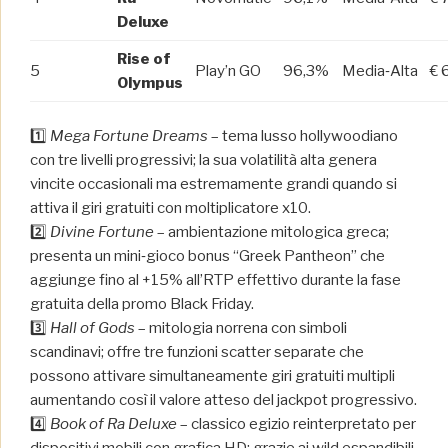
Deluxe
Rise of
5
Play’n GO
96,3%
Media‑Alta
€ 
Olympus
1️⃣
Mega Fortune Dreams
– tema lusso hollywoodiano
con tre livelli progressivi; la sua volatilità alta genera
vincite occasionali ma estremamente grandi quando si
attiva il giri gratuiti con moltiplicatore x10.
2️⃣
Divine Fortune
– ambientazione mitologica greca;
presenta un mini‑gioco bonus “Greek Pantheon” che
aggiunge fino al +15% all’RTP effettivo durante la fase
gratuita della promo Black Friday.
3️⃣
Hall of Gods
– mitologia norrena con simboli
scandinavi; offre tre funzioni scatter separate che
possono attivare simultaneamente giri gratuiti multipli
aumentando così il valore atteso del jackpot progressivo.
4️⃣
Book of Ra Deluxe
– classico egizio reinterpretato per