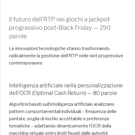
Il futuro dell’RTP nei giochi a jackpot
progressivo post‑Black Friday — 290
parole
Le innovazioni tecnologiche stanno trasformando
radicalmente la gestione dell’RTP nelle slot progressive
contemporanee.
Intelligenza artificiale nella personalizzazione
dell’OCR (Optimal Cash Return) — 80 parole
Algoritmi basati sull’intelligenza artificiale analizzano
pattern comportamentali individuali – frequenza delle
puntate, soglia di rischio accettabile e preferenze
tematiche – adattando dinamicamente l’OCR della
macchina virtuale entro limiti fissati dalle autorità