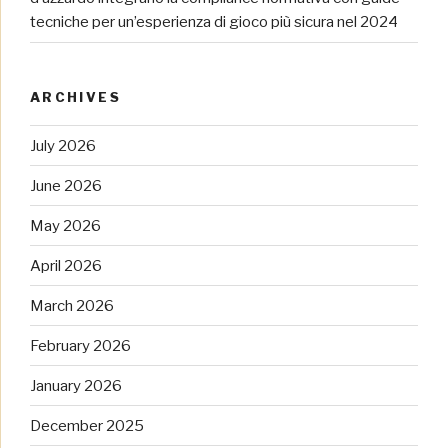
tecniche per un’esperienza di gioco più sicura nel 2024
ARCHIVES
July 2026
June 2026
May 2026
April 2026
March 2026
February 2026
January 2026
December 2025