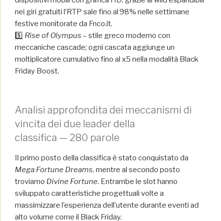
dispositivi mobili con grafica HD; grazie ai wild espandibili
nei giri gratuiti l’RTP sale fino al 98% nelle settimane
festive monitorate da Fnco.it.
5️⃣
Rise of Olympus
– stile greco moderno con
meccaniche cascade; ogni cascata aggiunge un
moltiplicatore cumulativo fino al x5 nella modalità Black
Friday Boost.
Analisi approfondita dei meccanismi di
vincita dei due leader della
classifica — 280 parole
Il primo posto della classifica è stato conquistato da
Mega Fortune Dreams
, mentre al secondo posto
troviamo
Divine Fortune
. Entrambe le slot hanno
sviluppato caratteristiche progettuali volte a
massimizzare l’esperienza dell’utente durante eventi ad
alto volume come il Black Friday.