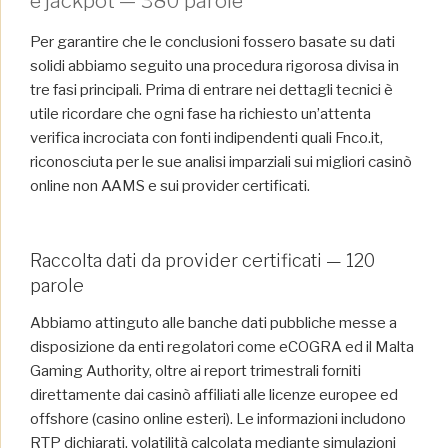
e jackpot — 380 parole
Per garantire che le conclusioni fossero basate su dati
solidi abbiamo seguito una procedura rigorosa divisa in
tre fasi principali. Prima di entrare nei dettagli tecnici è
utile ricordare che ogni fase ha richiesto un’attenta
verifica incrociata con fonti indipendenti quali Fnco.it,
riconosciuta per le sue analisi imparziali sui migliori casinò
online non AAMS e sui provider certificati.
Raccolta dati da provider certificati — 120
parole
Abbiamo attinguto alle banche dati pubbliche messe a
disposizione da enti regolatori come eCOGRA ed il Malta
Gaming Authority, oltre ai report trimestrali forniti
direttamente dai casinò affiliati alle licenze europee ed
offshore (casino online esteri). Le informazioni includono
RTP dichiarati, volatilità calcolata mediante simulazioni