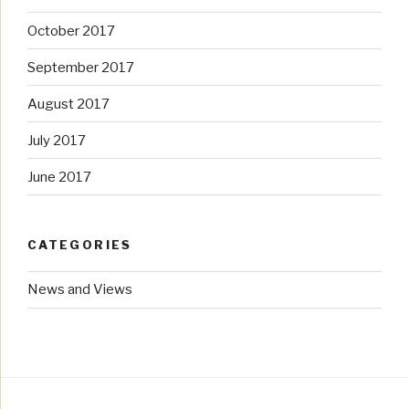
October 2017
September 2017
August 2017
July 2017
June 2017
CATEGORIES
News and Views