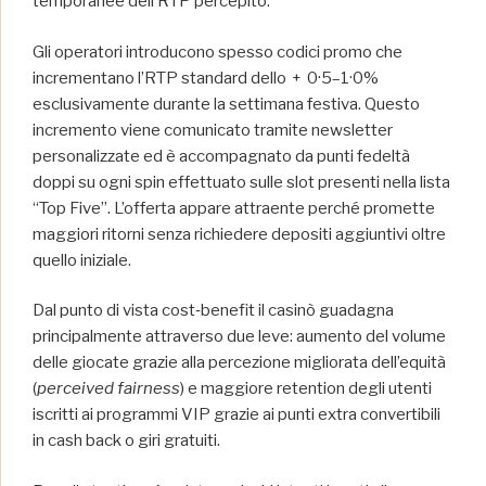
temporanee dell’RTP percepito.
Gli operatori introducono spesso codici promo che
incrementano l’RTP standard dello + 0·5–1·0%
esclusivamente durante la settimana festiva. Questo
incremento viene comunicato tramite newsletter
personalizzate ed è accompagnato da punti fedeltà
doppi su ogni spin effettuato sulle slot presenti nella lista
“Top Five”. L’offerta appare attraente perché promette
maggiori ritorni senza richiedere depositi aggiuntivi oltre
quello iniziale.
Dal punto di vista cost‑benefit il casinò guadagna
principalmente attraverso due leve: aumento del volume
delle giocate grazie alla percezione migliorata dell’equità
(
perceived fairness
) e maggiore retention degli utenti
iscritti ai programmi VIP grazie ai punti extra convertibili
in cash back o giri gratuiti.