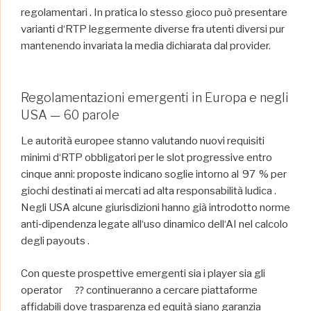
regolamentari . In pratica lo stesso gioco può presentare
varianti d‘RTP leggermente diverse fra utenti diversi pur
mantenendo invariata la media dichiarata dal provider.
Regolamentazioni emergenti in Europa e negli
USA — 60 parole
Le autorità europee stanno valutando nuovi requisiti
minimi d‘RTP obbligatori per le slot progressive entro
cinque anni: proposte indicano soglie intorno al 97 % per
giochi destinati ai mercati ad alta responsabilità ludica .
Negli USA alcune giurisdizioni hanno già introdotto norme
anti‑dipendenza legate all‘uso dinamico dell‘AI nel calcolo
degli payouts .
Con queste prospettive emergenti sia i player sia gli
operator​​​​​​​​​​​​‌ ​ ‌ ‌ ‌ ‌ ‌‍‍‍‌‌‌⁠⁠⁠⁠⁠⁠⁠⁠⁠⁠⁇️️️️️ continueranno a cercare piattaforme
affidabili dove trasparenza ed equità siano garanzia