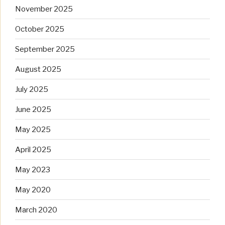
November 2025
October 2025
September 2025
August 2025
July 2025
June 2025
May 2025
April 2025
May 2023
May 2020
March 2020