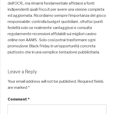
dell‘OCR., ma rimarrà fondamentale affidarsi a fonti
indipendenti quali Fnco.it per avere una visione completa
ed aggiornata.​ ​Ricordiamo sempre l’importanza del gioco
responsabile: controlla budget quotidiani , sfrutta i punti
fedeltà solo se realmente vantaggiosi e consulta
regolarmente recensioni affidabili sui migliori casino
online non AAMS . Solo così potrai trasformare ogni
promozione Black Friday in un’opportunità concreta
piuttosto che in una semplice tentazione pubblicitaria.​
Leave a Reply
Your email address will not be published.
Required fields
are marked
*
Comment
*