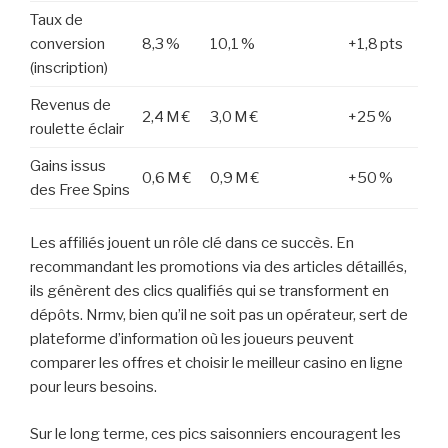
Taux de
conversion
8,3 %
10,1 %
+1,8 pts
(inscription)
Revenus de
2,4 M €
3,0 M €
+25 %
roulette éclair
Gains issus
0,6 M €
0,9 M €
+50 %
des Free Spins
Les affiliés jouent un rôle clé dans ce succès. En
recommandant les promotions via des articles détaillés,
ils génèrent des clics qualifiés qui se transforment en
dépôts. Nrmv, bien qu’il ne soit pas un opérateur, sert de
plateforme d’information où les joueurs peuvent
comparer les offres et choisir le meilleur casino en ligne
pour leurs besoins.
Sur le long terme, ces pics saisonniers encouragent les