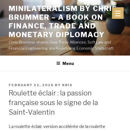
Skip
MINILATERALISM BY CHRIS
to
BRUMMER – A BOOK ON
content
FINANCE, TRADE AND
MONETARY DIPLOMACY
Chris Brummer shares How Trade Alliances, Soft Law and
Financial Engineering are Redefining Economic Statecraft
Menu
POSTED
FEBRUARY 22, 2026
BY
KRIS
ON
Roulette éclair : la passion
française sous le signe de la
Saint‑Valentin
La roulette éclair, version accélérée de la roulette