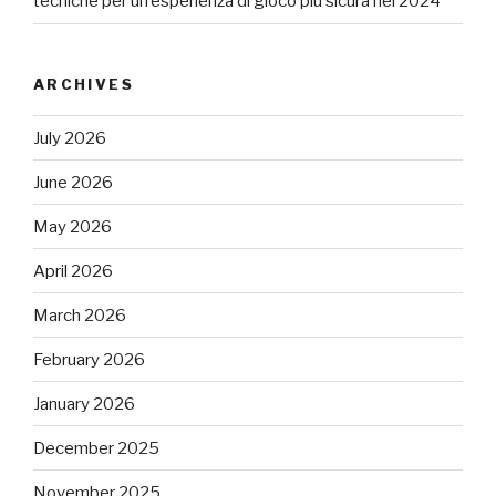
tecniche per un’esperienza di gioco più sicura nel 2024
ARCHIVES
July 2026
June 2026
May 2026
April 2026
March 2026
February 2026
January 2026
December 2025
November 2025