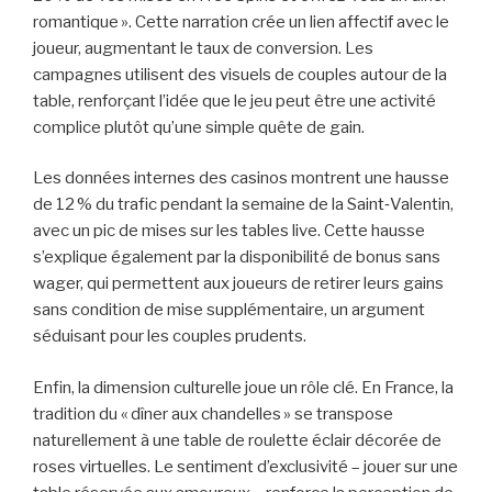
romantique ». Cette narration crée un lien affectif avec le
joueur, augmentant le taux de conversion. Les
campagnes utilisent des visuels de couples autour de la
table, renforçant l’idée que le jeu peut être une activité
complice plutôt qu’une simple quête de gain.
Les données internes des casinos montrent une hausse
de 12 % du trafic pendant la semaine de la Saint‑Valentin,
avec un pic de mises sur les tables live. Cette hausse
s’explique également par la disponibilité de bonus sans
wager, qui permettent aux joueurs de retirer leurs gains
sans condition de mise supplémentaire, un argument
séduisant pour les couples prudents.
Enfin, la dimension culturelle joue un rôle clé. En France, la
tradition du « dîner aux chandelles » se transpose
naturellement à une table de roulette éclair décorée de
roses virtuelles. Le sentiment d’exclusivité – jouer sur une