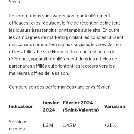
Spins.
Les promotions sans wager sont particulièrement
efficaces : elles réduisent le fric de rétention et incitent
les joueurs à rester plus longtemps sur le site. En outre,
les campagnes de marketing ciblant les couples utilisent
des canaux comme les réseaux sociaux, les newsletters
et les affiliés. Le site Nrmv, en tant que ressource de
référence, apparaît régulièrement dans les articles de
partenaires affiliés qui orientent les lecteurs vers les
meilleures offres de la saison.
Comparaison des performances (janvier vs février) :
Janvier
Février 2024
Indicateur
Variation
2024
(Saint‑Valentin)
Sessions
1,2 M
1,45 M
+21 %
uniques