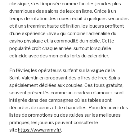
classique, s’est imposée comme l’un des jeux les plus
dynamiques des salons de jeux en ligne. Grâce à un
temps de rotation des roues réduit à quelques secondes
et à un streaming haute définition, les joueurs profitent
d’une expérience « live » qui combine l’adrénaline du
casino physique et la commodité du mobile. Cette
popularité croît chaque année, surtout lorsqu’elle
coïncide avec des moments forts du calendrier.
En février, les opérateurs surfent sur la vague de la
Saint‑Valentin en proposant des offres de Free Spins
spécialement dédiées aux couples. Ces tours gratuits,
souvent présentés comme un « cadeau d’amour », sont
intégrés dans des campagnes où les tables sont
décorées de cœurs et de chandelles. Pour découvrir des
listes de promotions ou des guides sur les meilleures
pratiques, les joueurs peuvent consulter le
site
https://www.nrmv.fr/
.