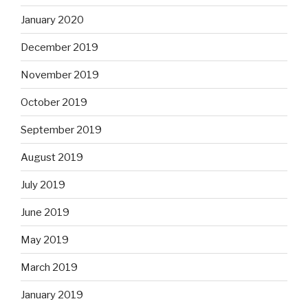
January 2020
December 2019
November 2019
October 2019
September 2019
August 2019
July 2019
June 2019
May 2019
March 2019
January 2019