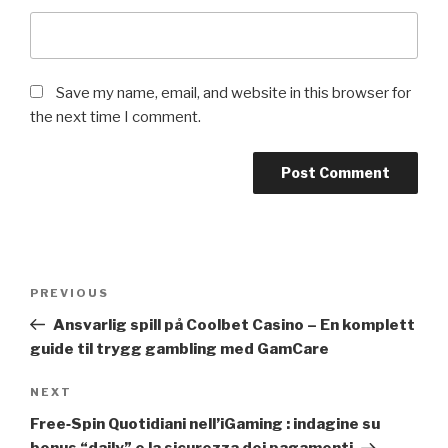
Save my name, email, and website in this browser for
the next time I comment.
Post
Previous
PREVIOUS
navigation
Post
Ansvarlig spill på Coolbet Casino – En komplett
guide til trygg gambling med GamCare
Next
NEXT
Post
Free‑Spin Quotidiani nell’iGaming : indagine su