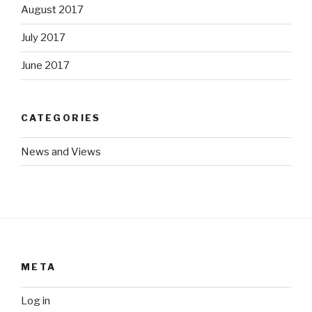
August 2017
July 2017
June 2017
CATEGORIES
News and Views
META
Log in