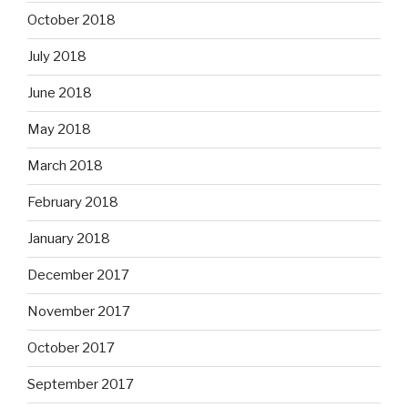
October 2018
July 2018
June 2018
May 2018
March 2018
February 2018
January 2018
December 2017
November 2017
October 2017
September 2017