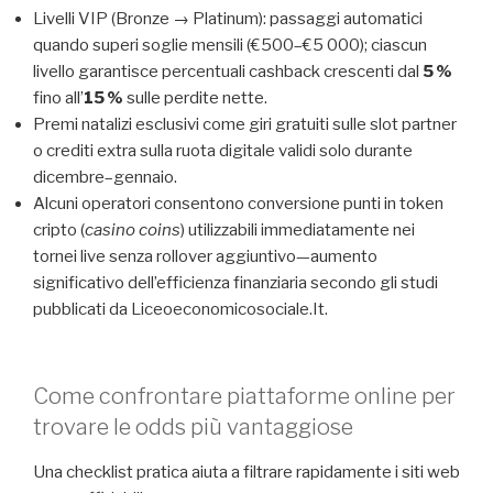
Livelli VIP (Bronze → Platinum): passaggi automatici
quando superi soglie mensili (€500–€5 000); ciascun
livello garantisce percentuali cashback crescenti dal
5 %
fino all’
15 %
sulle perdite nette.
Premi natalizi esclusivi come giri gratuiti sulle slot partner
o crediti extra sulla ruota digitale validi solo durante
dicembre–gennaio.
Alcuni operatori consentono conversione punti in token
cripto (
casino coins
) utilizzabili immediatamente nei
tornei live senza rollover aggiuntivo—aumento
significativo dell’efficienza finanziaria secondo gli studi
pubblicati da Liceoeconomicosociale.It.
Come confrontare piattaforme online per
trovare le odds più vantaggiose
Una checklist pratica aiuta a filtrare rapidamente i siti web