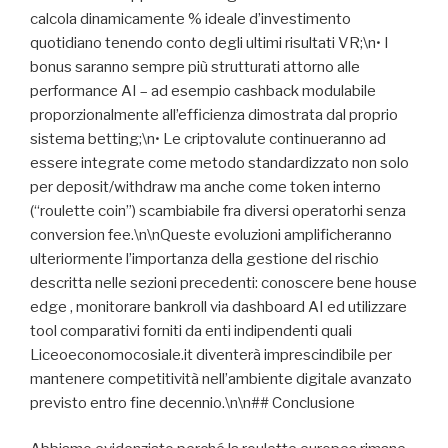
calcola dinamicamente % ideale d’investimento
quotidiano tenendo conto degli ultimi risultati VR;\n• I
bonus saranno sempre più strutturati attorno alle
performance AI – ad esempio cashback modulabile
proporzionalmente all’efficienza dimostrata dal proprio
sistema betting;\n• Le criptovalute continueranno ad
essere integrate come metodo standardizzato non solo
per deposit/withdraw ma anche come token interno
(“roulette coin”) scambiabile fra diversi operator​hi senza
conversion fee.\n\nQueste evoluzioni amplificheranno
ulteriormente l’importanza della gestione del rischio
descritta nelle sezioni precedenti: conoscere bene house
edge , monitorare bankroll via dashboard AI ed utilizzare
tool comparativi forniti da enti indipendenti quali
Liceoeconomocosiale.it diventerà imprescindibile per
mantenere competitività nell’ambiente digitale avanzato
previsto entro fine decennio.\n\n## Conclusione