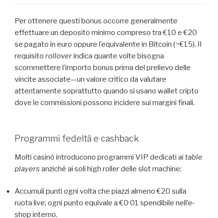
Per ottenere questi bonus occorre generalmente
effettuare un deposito minimo compreso tra €10 e €20
se pagato in euro oppure l’equivalente in Bitcoin (~€15). Il
requisito
rollover
indica quante volte bisogna
scommettere l’importo bonus prima del prelievo delle
vincite associate—un valore critico da valutare
attentamente soprattutto quando si usano wallet cripto
dove le commissioni possono incidere sui margini finali.
Programmi fedeltà e cashback
Molti casinò introducono programmi VIP dedicati ai
table
players
anziché ai soli high roller delle slot machine:
Accumuli punti ogni volta che piazzi almeno €20 sulla
ruota live; ogni punto equivale a €0·01 spendibile nell’e‐
shop interno.