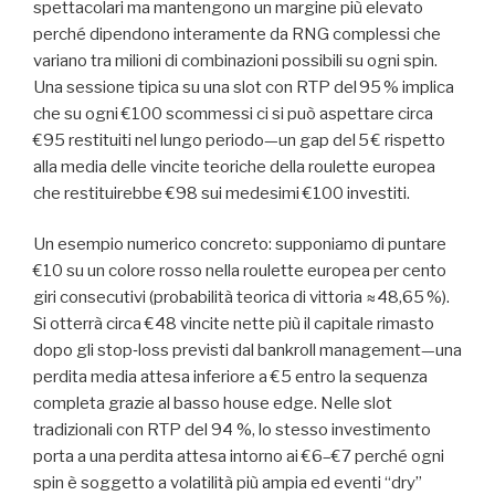
spettacolari ma mantengono un margine più elevato
perché dipendono interamente da RNG complessi che
variano tra milioni di combinazioni possibili su ogni spin.
Una sessione tipica su una slot con RTP del 95 % implica
che su ogni €100 scommessi ci si può aspettare circa
€95 restituiti nel lungo periodo—un gap del 5 € rispetto
alla media delle vincite teoriche della roulette europea
che restituirebbe €98 sui medesimi €100 investiti.
Un esempio numerico concreto: supponiamo di puntare
€10 su un colore rosso nella roulette europea per cento
giri consecutivi (probabilità teorica di vittoria ≈48,65 %).
Si otterrà circa €48 vincite nette più il capitale rimasto
dopo gli stop‑loss previsti dal bankroll management—una
perdita media attesa inferiore a €5 entro la sequenza
completa grazie al basso house edge. Nelle slot
tradizionali con RTP del 94 %, lo stesso investimento
porta a una perdita attesa intorno ai €6–€7 perché ogni
spin è soggetto a volatilità più ampia ed eventi “dry”