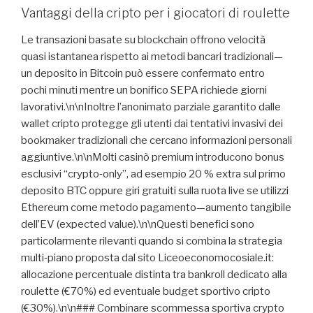
Vantaggi della cripto per i giocatori di roulette
Le transazioni basate su blockchain offrono velocità
quasi istantanea rispetto ai metodi bancari tradizionali—
un deposito in Bitcoin può essere confermato entro
pochi minuti mentre un bonifico SEPA richiede giorni
lavorativi.\n\nInoltre l’anonimato parziale garantito dalle
wallet cripto protegge gli utenti dai tentativi invasivi dei
bookmaker tradizionali che cercano informazioni personali
aggiuntive.\n\nMolti casinò premium introducono bonus
esclusivi “crypto‑only”, ad esempio 20 % extra sul primo
deposito BTC oppure giri gratuiti sulla ruota live se utilizzi
Ethereum come metodo pagamento—aumento tangibile
dell’EV (expected value).\n\nQuesti benefici sono
particolarmente rilevanti quando si combina la strategia
multi‐piano proposta dal sito Liceoeconomocosiale.it:
allocazione percentuale distinta tra bankroll dedicato alla
roulette (€70%) ed eventuale budget sportivo cripto
(€30%).\n\n### Combinare scommessa sportiva crypto