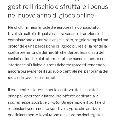
gestire il rischio e sfruttare i bonus
nel nuovo anno di gioco online
Negli ultimi mesi la roulette europea ha conquistato i
tavoli virtuali più di qualsiasi altra variante tradizionale. La
combinazione di una sola casella zero, regole semplici ma
profonde e una percezione di “gioco più leale” la rende la
scelta preferita sia dei neofiti che dei professionisti del
casinò online. Le piattaforme italiane hanno risposto con
interfacce più fluide e statistiche trasparenti, rendendo
ancora più evidente il suo ruolo centrale nel panorama dei
giochi da tavolo su internet.
Il crescente interesse per le criptovalute ha spinto i
principali operatori a introdurre offerte dedicate alle
scommesse sportive crypto
. Un esempio è il portale di
recensioni
scommesse sportive crypto
, che analizza
quotidianamente l’evoluzione delle promozioni legate a