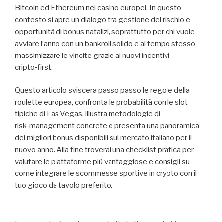
Bitcoin ed Ethereum nei casino europei. In questo
contesto si apre un dialogo tra gestione del rischio e
opportunità di bonus natalizi, soprattutto per chi vuole
avviare l’anno con un bankroll solido e al tempo stesso
massimizzare le vincite grazie ai nuovi incentivi
cripto‑first.
Questo articolo sviscera passo passo le regole della
roulette europea, confronta le probabilità con le slot
tipiche di Las Vegas, illustra metodologie di
risk‑management concrete e presenta una panoramica
dei migliori bonus disponibili sul mercato italiano per il
nuovo anno. Alla fine troverai una checklist pratica per
valutare le piattaforme più vantaggiose e consigli su
come integrare le scommesse sportive in crypto con il
tuo gioco da tavolo preferito.