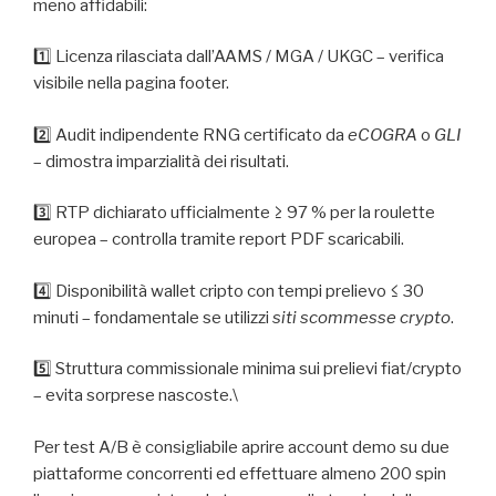
meno affidabili:
1️⃣ Licenza rilasciata dall’AAMS / MGA / UKGC – verifica
visibile nella pagina footer.
2️⃣ Audit indipendente RNG certificato da
eCOGRA
o
GLI
– dimostra imparzialità dei risultati.
3️⃣ RTP dichiarato ufficialmente ≥ 97 % per la roulette
europea – controlla tramite report PDF scaricabili.
4️⃣ Disponibilità wallet cripto con tempi prelievo ≤ 30
minuti – fondamentale se utilizzi
siti scommesse crypto
.
5️⃣ Struttura commissionale minima sui prelievi fiat/crypto
– evita sorprese nascoste.\
Per test A/B è consigliabile aprire account demo su due
piattaforme concorrenti ed effettuare almeno 200 spin