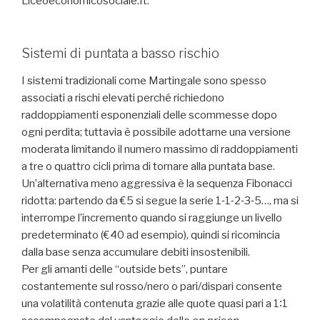
Liceoeconomicosociale.It.
Sistemi di puntata a basso rischio
I sistemi tradizionali come Martingale sono spesso
associati a rischi elevati perché richiedono
raddoppiamenti esponenziali delle scommesse dopo
ogni perdita; tuttavia è possibile adottarne una versione
moderata limitando il numero massimo di raddoppiamenti
a tre o quattro cicli prima di tornare alla puntata base.
Un’alternativa meno aggressiva è la sequenza Fibonacci
ridotta: partendo da €5 si segue la serie 1‑1‑2‑3‑5…, ma si
interrompe l’incremento quando si raggiunge un livello
predeterminato (€40 ad esempio), quindi si ricomincia
dalla base senza accumulare debiti insostenibili.
Per gli amanti delle “outside bets”, puntare
costantemente sul rosso/nero o pari/dispari consente
una volatilità contenuta grazie alle quote quasi pari a 1∶1