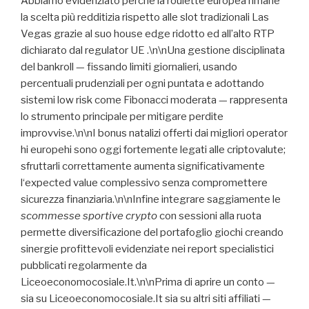
Abbiamo evidenziato perché la roulette europea rimane
la scelta più redditizia rispetto alle slot tradizionali Las
Vegas grazie al suo house edge ridotto ed all’alto RTP
dichiarato dal regulator UE .\n\nUna gestione disciplinata
del bankroll — fissando limiti giornalieri, usando
percentuali prudenziali per ogni puntata e adottando
sistemi low risk come Fibonacci moderata — rappresenta
lo strumento principale per mitigare perdite
improvvise.\n\nI bonus natalizi offerti dai migliori operator​
hi europe​hi sono oggi fortemente legati alle criptovalute;
sfruttarli correttamente aumenta significativamente
l‘expected value complessivo senza compromettere
sicurezza finanziaria.\n\nInfine integrare saggiamente le
scommesse sportive crypto
con sessioni alla ruota
permette diversificazione del portafoglio giochi creando
sinergie profittevoli evidenziate nei report specialistici
pubblicati regolarmente da
Liceoeconomocosiale.It.\n\nPrima di aprire un conto —
sia su Liceoeconomocosiale.It sia su altri siti affiliati —