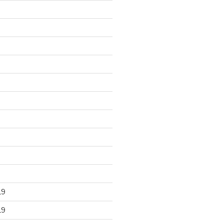
19
19