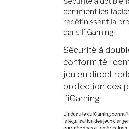
Sécurité à double f
comment les tables
redéfinissent la p
dans l’iGaming
Sécurité à doubl
conformité : com
jeu en direct red
protection des 
l’iGaming
L’industrie du iGaming connaî
la légalisation des jeux d’arge
européennes et américaines.