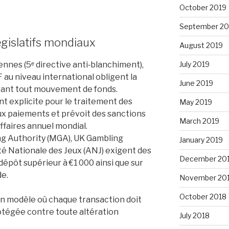
October 2019
September 20
égislatifs mondiaux
August 2019
nnes (5ᵉ directive anti‑blanchiment),
July 2019
 au niveau international obligent la
June 2019
 avant tout mouvement de fonds.
 explicite pour le traitement des
May 2019
ux paiements et prévoit des sanctions
March 2019
affaires annuel mondial.
ng Authority (MGA), UK Gambling
January 2019
té Nationale des Jeux (ANJ) exigent des
December 20
dépôt supérieur à €1 000 ainsi que sur
de.
November 20
October 2018
n modèle où chaque transaction doit
rotégée contre toute altération
July 2018