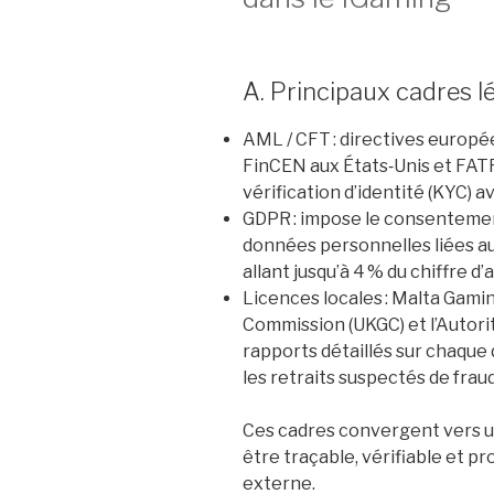
A. Principaux cadres l
AML / CFT : directives europée
FinCEN aux États‑Unis et FATF
vérification d’identité (KYC)
GDPR : impose le consentement
données personnelles liées a
allant jusqu’à 4 % du chiffre d’
Licences locales : Malta Gami
Commission (UKGC) et l’Autori
rapports détaillés sur chaque 
les retraits suspectés de frau
Ces cadres convergent vers u
être traçable, vérifiable et p
externe.