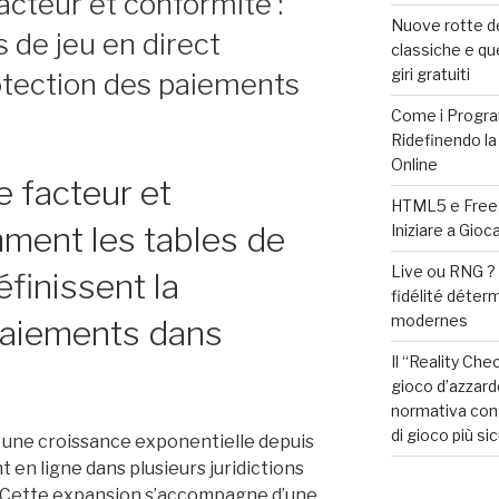
acteur et conformité :
Nuove rotte de
 de jeu en direct
classiche e qu
giri gratuiti
rotection des paiements
Come i Progra
Ridefinendo la
Online
e facteur et
HTML5 e Free S
ment les tables de
Iniziare a Gio
Live ou RNG 
éfinissent la
fidélité déter
modernes
paiements dans
Il “Reality Che
gioco d’azzard
normativa con 
di gioco più si
t une croissance exponentielle depuis
nt en ligne dans plusieurs juridictions
 Cette expansion s’accompagne d’une