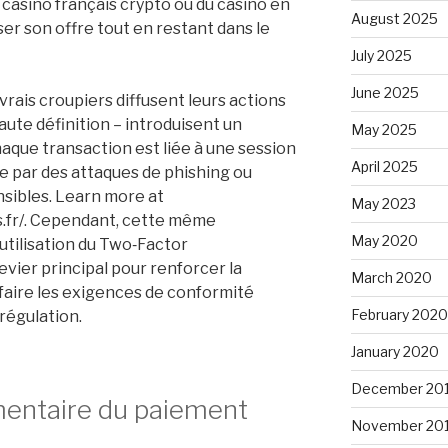
 casino français crypto ou du casino en
August 2025
ser son offre tout en restant dans le
July 2025
June 2025
 vrais croupiers diffusent leurs actions
ute définition – introduisent un
May 2025
aque transaction est liée à une session
April 2025
ée par des attaques de phishing ou
sibles. Learn more at
May 2023
.fr/. Cependant, cette même
May 2020
’utilisation du Two‑Factor
vier principal pour renforcer la
March 2020
sfaire les exigences de conformité
February 2020
régulation.
January 2020
December 20
ementaire du paiement
November 20