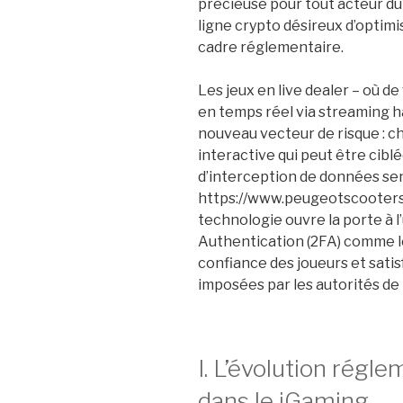
précieuse pour tout acteur du
ligne crypto désireux d’optimi
cadre réglementaire.
Les jeux en live dealer – où de
en temps réel via streaming ha
nouveau vecteur de risque : ch
interactive qui peut être cibl
d’interception de données sen
https://www.peugeotscooters
technologie ouvre la porte à l
Authentication (2FA) comme le
confiance des joueurs et sati
imposées par les autorités de 
I. L’évolution régl
dans le iGaming