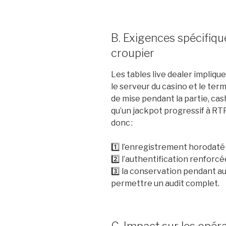
B. Exigences spécifiqu
croupier
Les tables live dealer impliqu
le serveur du casino et le term
de mise pendant la partie, cas
qu’un jackpot progressif à RT
donc :
1️⃣ l’enregistrement horodaté 
2️⃣ l’authentification renforc
3️⃣ la conservation pendant au
permettre un audit complet.