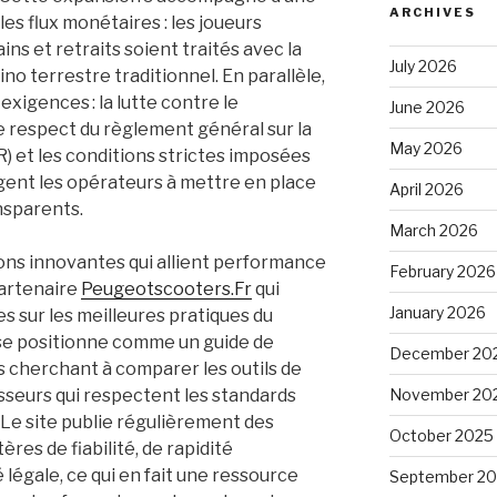
ARCHIVES
es flux monétaires : les joueurs
ns et retraits soient traités avec la
July 2026
o terrestre traditionnel. En parallèle,
exigences : la lutte contre le
June 2026
e respect du règlement général sur la
May 2026
 et les conditions strictes imposées
igent les opérateurs à mettre en place
April 2026
nsparents.
March 2026
ions innovantes qui allient performance
February 2026
partenaire
Peugeotscooters.Fr
qui
January 2026
s sur les meilleures pratiques du
se positionne comme un guide de
December 20
 cherchant à comparer les outils de
nisseurs qui respectent les standards
November 20
Le site publie régulièrement des
October 2025
res de fiabilité, de rapidité
 légale, ce qui en fait une ressource
September 2