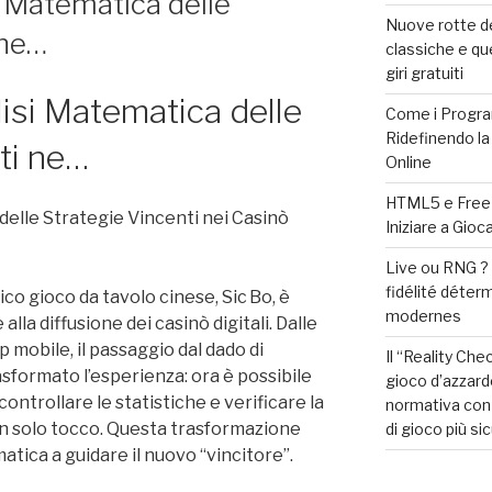
si Matematica delle
Nuove rotte de
 ne…
classiche e qu
giri gratuiti
lisi Matematica delle
Come i Progra
Ridefinendo la
ti ne…
Online
HTML5 e Free S
 delle Strategie Vincenti nei Casinò
Iniziare a Gio
Live ou RNG 
fidélité déter
sico gioco da tavolo cinese, Sic Bo, è
modernes
 alla diffusione dei casinò digitali. Dalle
p mobile, il passaggio dal dado di
Il “Reality Che
asformato l’esperienza: ora è possibile
gioco d’azzard
ntrollare le statistiche e verificare la
normativa con 
 un solo tocco. Questa trasformazione
di gioco più si
atica a guidare il nuovo “vincitore”.