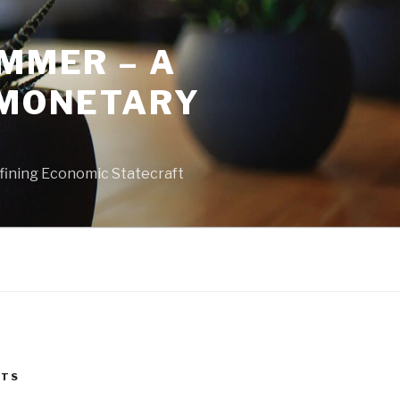
MMER – A
 MONETARY
fining Economic Statecraft
STS