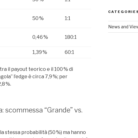
CATEGORIE
50 %
1:1
News and Vie
0,46 %
180:1
1,39 %
60:1
tra il payout teorico e il 100 % di
ola” l’edge è circa 7,9 %; per
,8 %.
va: scommessa “Grande” vs.
la stessa probabilità (50 %) ma hanno