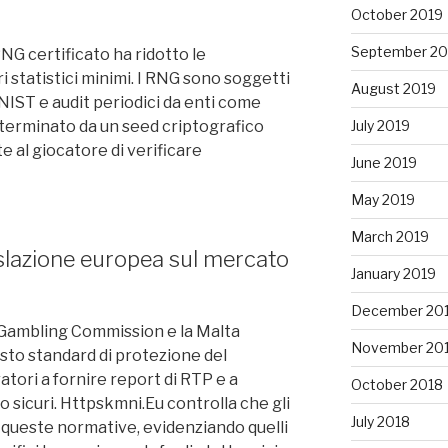
October 2019
September 20
RNG certificato ha ridotto le
ri statistici minimi. I RNG sono soggetti
August 2019
 NIST e audit periodici da enti come
terminato da un seed criptografico
July 2019
e al giocatore di verificare
June 2019
May 2019
March 2019
gislazione europea sul mercato
January 2019
December 20
K Gambling Commission e la Malta
November 20
to standard di protezione del
atori a fornire report di RTP e a
October 2018
 sicuri. Httpskmni.Eu controlla che gli
July 2018
 queste normative, evidenziando quelli