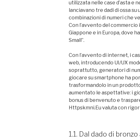
utilizzata nelle case d’asta e 
lanciavano tre dadi di ossa su
combinazioni di numeri che v
Con l’avvento del commercio int
Giappone e in Europa, dove ha
Small”.
Con l’avvento di internet, i ca
web, introducendo UI/UX mode
soprattutto, generatori di nume
giocare su smartphone ha port
trasformandolo in un prodotto
aumentato le aspettative: i gi
bonus di benvenuto e trasparen
Httpskmni.Eu valuta con rigor
1.1. Dal dado di bronzo