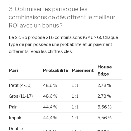
3. Optimiser les paris : quelles
combinaisons de dés offrent le meilleur
ROI avec un bonus ?
Le Sic Bo propose 216 combinaisons (6 × 6 × 6). Chaque
type de pari possède une probabilité et un paiement
différents. Voici les chiffres clés :
House
Pari
Probabilité
Paiement
Edge
Petit (4‑10)
48,6 %
1 : 1
2,78 %
Gros (11‑17)
48,6 %
1 : 1
2,78 %
Pair
44,4 %
1 : 1
5,56 %
Impair
44,4 %
1 : 1
5,56 %
Double