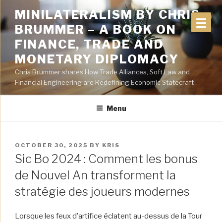
Skip
MINILATERALISM BY CHRIS
to
BRUMMER – A BOOK ON
content
FINANCE, TRADE AND
MONETARY DIPLOMACY
Chris Brummer shares How Trade Alliances, Soft Law and
Financial Engineering are Redefining Economic Statecraft
Menu
POSTED
OCTOBER 30, 2025
BY
KRIS
ON
Sic Bo 2024 : Comment les bonus
de Nouvel An transforment la
stratégie des joueurs modernes
Lorsque les feux d’artifice éclatent au-dessus de la Tour