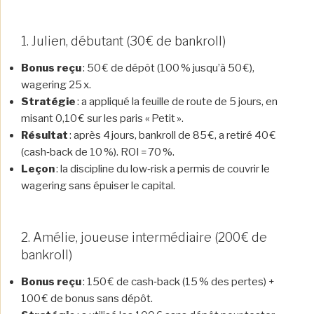
1. Julien, débutant (30 € de bankroll)
Bonus reçu
: 50 € de dépôt (100 % jusqu’à 50 €),
wagering 25 x.
Stratégie
: a appliqué la feuille de route de 5 jours, en
misant 0,10 € sur les paris « Petit ».
Résultat
: après 4 jours, bankroll de 85 €, a retiré 40 €
(cash‑back de 10 %). ROI = 70 %.
Leçon
: la discipline du low‑risk a permis de couvrir le
wagering sans épuiser le capital.
2. Amélie, joueuse intermédiaire (200 € de
bankroll)
Bonus reçu
: 150 € de cash‑back (15 % des pertes) +
100 € de bonus sans dépôt.