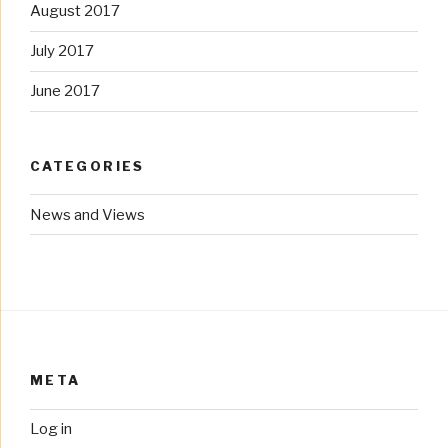
August 2017
July 2017
June 2017
CATEGORIES
News and Views
META
Log in