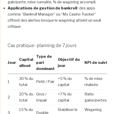
gain/perte, mise cumulée, % de wagering accompli.
Applications de gestion de bankroll
: des apps
comme “Bankroll Manager” ou “My Casino Tracker”
offrent des alertes lorsque le wagering atteint un seuil
critique.
Cas pratique : planning de 7 jours
Type de
Capital
Objectif du
Jour
pari
KPI de suivi
alloué
jour
dominant
30 % du
+5 % du
% de mise
1
Petit / Pair
total
capital
réalisée
20 % du
Gros /
+7 % du
Ratio
2
total
Impair
capital
gains/pertes
15 % du
Stabiliser le
Wagering
3
Double