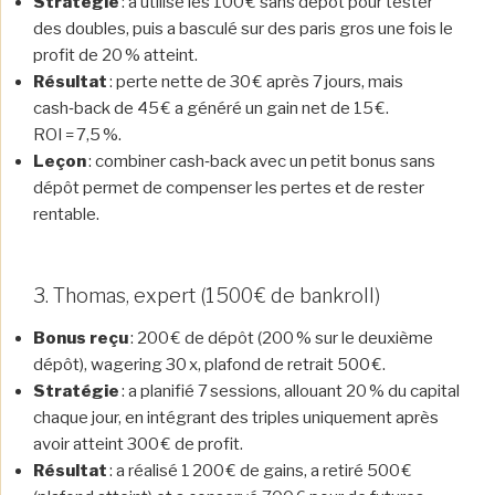
Stratégie
: a utilisé les 100 € sans dépôt pour tester
des doubles, puis a basculé sur des paris gros une fois le
profit de 20 % atteint.
Résultat
: perte nette de 30 € après 7 jours, mais
cash‑back de 45 € a généré un gain net de 15 €.
ROI = 7,5 %.
Leçon
: combiner cash‑back avec un petit bonus sans
dépôt permet de compenser les pertes et de rester
rentable.
3. Thomas, expert (1 500 € de bankroll)
Bonus reçu
: 200 € de dépôt (200 % sur le deuxième
dépôt), wagering 30 x, plafond de retrait 500 €.
Stratégie
: a planifié 7 sessions, allouant 20 % du capital
chaque jour, en intégrant des triples uniquement après
avoir atteint 300 € de profit.
Résultat
: a réalisé 1 200 € de gains, a retiré 500 €