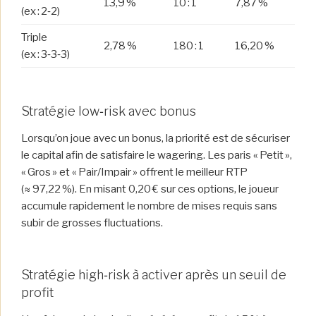
13,9 %
10 : 1
7,87 %
(ex : 2‑2)
Triple
2,78 %
180 : 1
16,20 %
(ex : 3‑3‑3)
Stratégie low‑risk avec bonus
Lorsqu’on joue avec un bonus, la priorité est de sécuriser
le capital afin de satisfaire le wagering. Les paris « Petit »,
« Gros » et « Pair/Impair » offrent le meilleur RTP
(≈ 97,22 %). En misant 0,20 € sur ces options, le joueur
accumule rapidement le nombre de mises requis sans
subir de grosses fluctuations.
Stratégie high‑risk à activer après un seuil de
profit