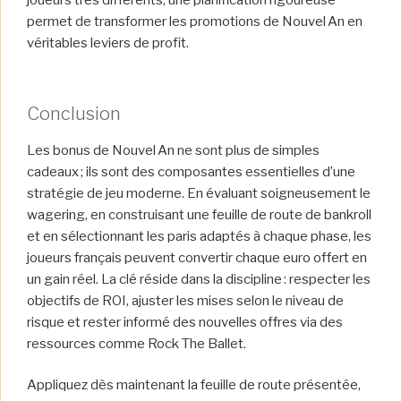
joueurs très différents, une planification rigoureuse
permet de transformer les promotions de Nouvel An en
véritables leviers de profit.
Conclusion
Les bonus de Nouvel An ne sont plus de simples
cadeaux ; ils sont des composantes essentielles d’une
stratégie de jeu moderne. En évaluant soigneusement le
wagering, en construisant une feuille de route de bankroll
et en sélectionnant les paris adaptés à chaque phase, les
joueurs français peuvent convertir chaque euro offert en
un gain réel. La clé réside dans la discipline : respecter les
objectifs de ROI, ajuster les mises selon le niveau de
risque et rester informé des nouvelles offres via des
ressources comme Rock The Ballet.
Appliquez dès maintenant la feuille de route présentée,