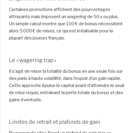
Certaines promotions affichent des pourcentages
attrayants mais imposent un wagering de 50 x ou plus.
Un simple calcul montre que 100 € de bonus nécessitent
alors 5 000 € de mises, ce qui est irréalisable pour la
plupart des joueurs français.
Le « wagering trap »
Il s’agit de miser la totalité du bonus en une seule fois sur
des paris à haute volatilité, dans l’espoir d’un gain rapide.
Cette approche épuise le capital avant d’atteindre le seuil
de mise requis, entraînant la perte totale du bonus et des
gains éventuels.
Limites de retrait et plafonds de gain