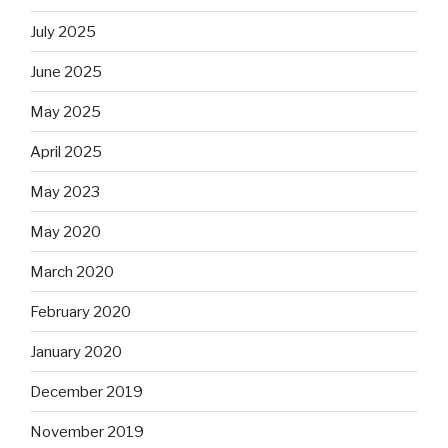
July 2025
June 2025
May 2025
April 2025
May 2023
May 2020
March 2020
February 2020
January 2020
December 2019
November 2019