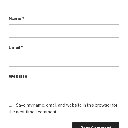
Name
*
Email
*
Website
Save my name, email, and website in this browser for
the next time I comment.