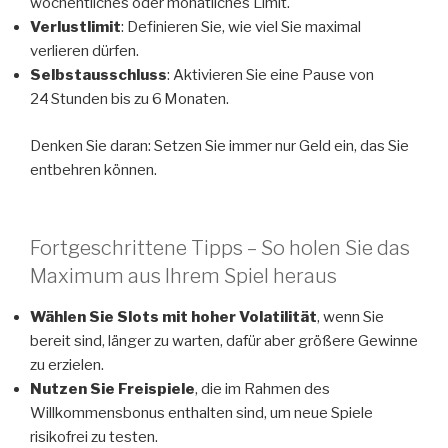
wöchentliches oder monatliches Limit.
Verlustlimit
: Definieren Sie, wie viel Sie maximal
verlieren dürfen.
Selbstausschluss
: Aktivieren Sie eine Pause von
24 Stunden bis zu 6 Monaten.
Denken Sie daran: Setzen Sie immer nur Geld ein, das Sie
entbehren können.
Fortgeschrittene Tipps – So holen Sie das
Maximum aus Ihrem Spiel heraus
Wählen Sie Slots mit hoher Volatilität
, wenn Sie
bereit sind, länger zu warten, dafür aber größere Gewinne
zu erzielen.
Nutzen Sie Freispiele
, die im Rahmen des
Willkommensbonus enthalten sind, um neue Spiele
risikofrei zu testen.