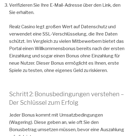
Verifizieren Sie Ihre E‑Mail-Adresse über den Link, den
Sie erhalten.
Realz Casino legt großen Wert auf Datenschutz und
verwendet eine SSL‑Verschlüsselung, die Ihre Daten
schützt. Im Vergleich zu vielen Mitbewerbern bietet das
Portal einen Willkommensbonus bereits nach der ersten
Einzahlung und sogar einen Bonus ohne Einzahlung für
neue Nutzer. Dieser Bonus ermöglicht es Ihnen, erste
Spiele zu testen, ohne eigenes Geld zu riskieren.
Schritt 2: Bonusbedingungen verstehen –
Der Schlüssel zum Erfolg
Jeder Bonus kommt mit Umsatzbedingungen
(Wagering). Diese geben an, wie oft Sie den
Bonusbetrag umsetzen müssen, bevor eine Auszahlung