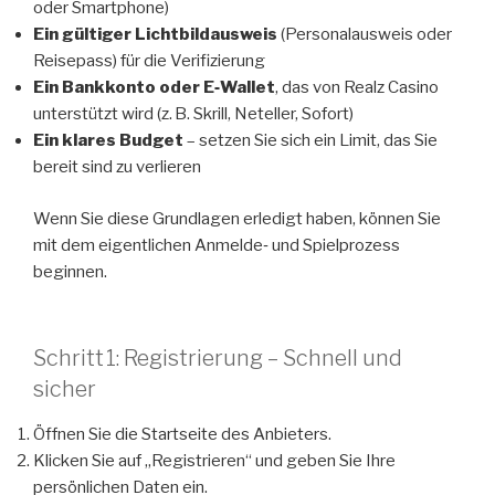
oder Smartphone)
Ein gültiger Lichtbildausweis
(Personalausweis oder
Reisepass) für die Verifizierung
Ein Bankkonto oder E‑Wallet
, das von Realz Casino
unterstützt wird (z. B. Skrill, Neteller, Sofort)
Ein klares Budget
– setzen Sie sich ein Limit, das Sie
bereit sind zu verlieren
Wenn Sie diese Grundlagen erledigt haben, können Sie
mit dem eigentlichen Anmelde‑ und Spielprozess
beginnen.
Schritt 1: Registrierung – Schnell und
sicher
Öffnen Sie die Startseite des Anbieters.
Klicken Sie auf „Registrieren“ und geben Sie Ihre
persönlichen Daten ein.