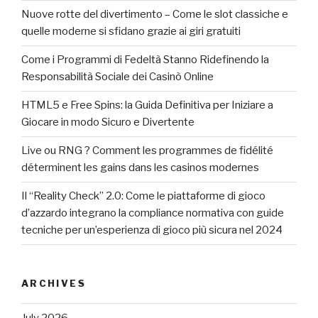
Nuove rotte del divertimento – Come le slot classiche e
quelle moderne si sfidano grazie ai giri gratuiti
Come i Programmi di Fedeltà Stanno Ridefinendo la
Responsabilità Sociale dei Casinò Online
HTML5 e Free Spins: la Guida Definitiva per Iniziare a
Giocare in modo Sicuro e Divertente
Live ou RNG ? Comment les programmes de fidélité
déterminent les gains dans les casinos modernes
Il “Reality Check” 2.0: Come le piattaforme di gioco
d’azzardo integrano la compliance normativa con guide
tecniche per un’esperienza di gioco più sicura nel 2024
ARCHIVES
July 2026