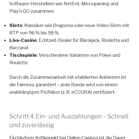
Software‑Herstellern wie NetEnt, Microgaming und
Play’n GO zusammen.
Slots
: Klassiker wie
Dragonia
oder neue Video‑Slots mit
RTP von 96 % bis 98 %
Live‑Casino
: Echtzeit‑Dealer für Blackjack, Roulette und
Baccarat
Tischspiele
: Verschiedene Varianten von Poker und
Roulette
Durch die Zusammenarbeit mit etablierten Anbietern ist
die Fairness garantiert – jede Runde wird von einem
unabhängigen Prüflabor (z. B. eCOGRA) zertifiziert.
Schritt 4: Ein- und Auszahlungen – Schnell
und zuverlässig
Ein häufiger Kritikpunkt bei Online‑Casinos ist die Dauer