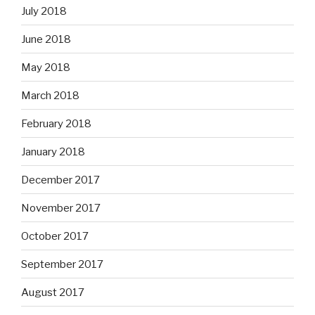
July 2018
June 2018
May 2018
March 2018
February 2018
January 2018
December 2017
November 2017
October 2017
September 2017
August 2017