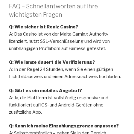
FAQ – Schnellantworten auf Ihre
wichtigsten Fragen
Q: Wie sicher ist Realz Casino?
A: Das Casino ist von der Malta Gaming Authority
lizenziert, nutzt SSL‑Verschlüsselung und wird von
unabhängigen Prüflabors auf Fairness getestet.
Q: Wie lange dauert die Verifizierung?
A: In der Regel 24 Stunden, wenn Sie einen gültigen
Lichtbildausweis und einen Adressnachweis hochladen.
Q: Gibt es ein mobiles Angebot?
A: Ja, die Plattform ist vollständig responsive und
funktioniert auf iOS‑ und Android‑Geräten ohne
zusätzliche App.
Q: Kann ich meine Einzahlungsgrenze anpassen?
A: Selbstverständlich – gehen Sie in den Bereich