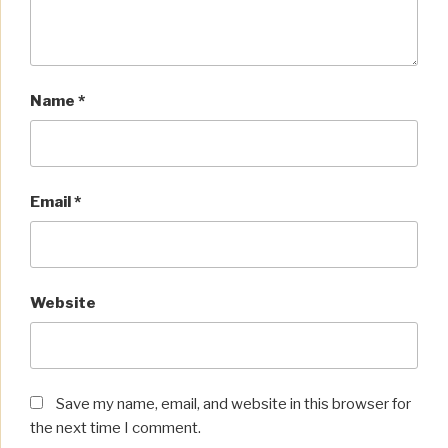
Name
*
Email
*
Website
Save my name, email, and website in this browser for
the next time I comment.