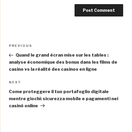
Post
Previous
PREVIOUS
navigation
Post
Quand le grand écran mise sur les tables :
analyse économique des bonus dans les films de
casino vs la réalité des casinos en ligne
Next
NEXT
Post
Come proteggere il tuo portafoglio digitale
mentre giochi: sicurezza mobile e pagamenti nei
casinò online