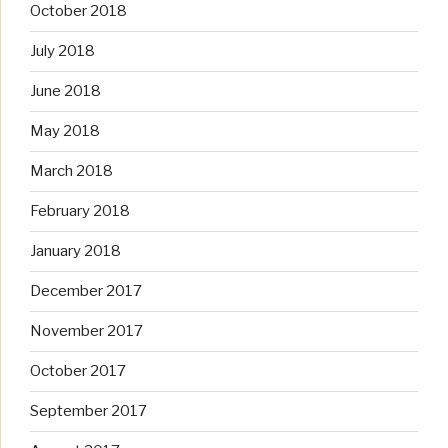
October 2018
July 2018
June 2018
May 2018
March 2018
February 2018
January 2018
December 2017
November 2017
October 2017
September 2017