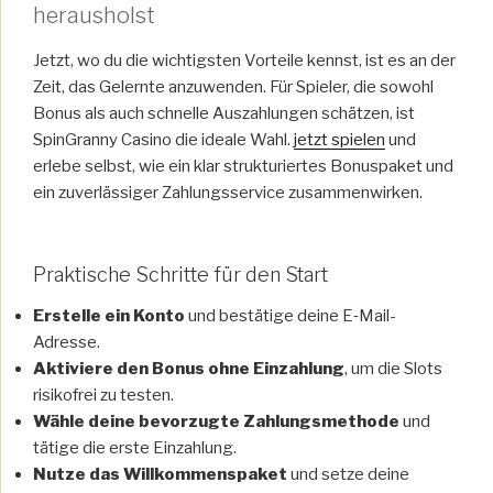
herausholst
Jetzt, wo du die wichtigsten Vorteile kennst, ist es an der
Zeit, das Gelernte anzuwenden. Für Spieler, die sowohl
Bonus als auch schnelle Auszahlungen schätzen, ist
SpinGranny Casino die ideale Wahl.
jetzt spielen
und
erlebe selbst, wie ein klar strukturiertes Bonuspaket und
ein zuverlässiger Zahlungsservice zusammenwirken.
Praktische Schritte für den Start
Erstelle ein Konto
und bestätige deine E‑Mail-
Adresse.
Aktiviere den Bonus ohne Einzahlung
, um die Slots
risikofrei zu testen.
Wähle deine bevorzugte Zahlungsmethode
und
tätige die erste Einzahlung.
Nutze das Willkommenspaket
und setze deine