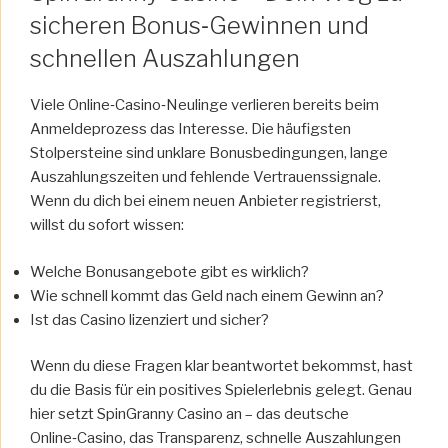
sicheren Bonus‑Gewinnen und
schnellen Auszahlungen
Viele Online‑Casino‑Neulinge verlieren bereits beim
Anmeldeprozess das Interesse. Die häufigsten
Stolpersteine sind unklare Bonusbedingungen, lange
Auszahlungszeiten und fehlende Vertrauenssignale.
Wenn du dich bei einem neuen Anbieter registrierst,
willst du sofort wissen:
Welche Bonusangebote gibt es wirklich?
Wie schnell kommt das Geld nach einem Gewinn an?
Ist das Casino lizenziert und sicher?
Wenn du diese Fragen klar beantwortet bekommst, hast
du die Basis für ein positives Spielerlebnis gelegt. Genau
hier setzt SpinGranny Casino an – das deutsche
Online‑Casino, das Transparenz, schnelle Auszahlungen