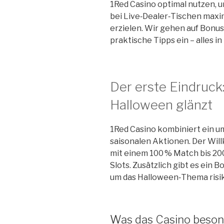
1Red Casino optimal nutzen, u
bei Live‑Dealer‑Tischen max
erzielen. Wir gehen auf Bonus
praktische Tipps ein – alles i
Der erste Eindruck
Halloween glänzt
1Red Casino kombiniert ein u
saisonalen Aktionen. Der Wi
mit einem 100 % Match bis 200
Slots. Zusätzlich gibt es ein B
um das Halloween‑Thema risik
Was das Casino beso