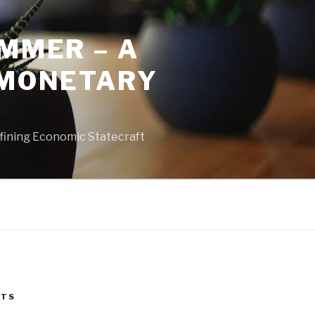
MMER – A
 MONETARY
fining Economic Statecraft
STS