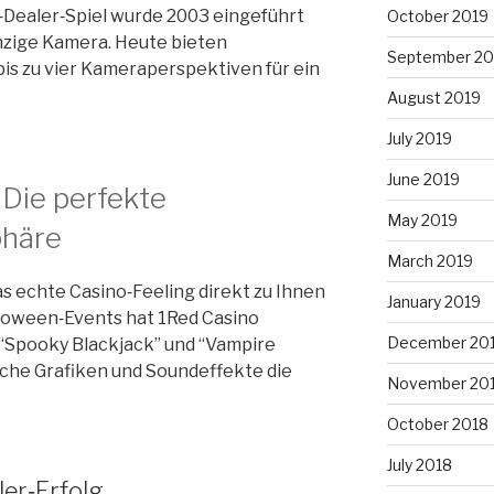
‑Dealer‑Spiel wurde 2003 eingeführt
October 2019
inzige Kamera. Heute bieten
September 20
is zu vier Kameraperspektiven für ein
August 2019
July 2019
June 2019
 Die perfekte
May 2019
häre
March 2019
s echte Casino‑Feeling direkt zu Ihnen
January 2019
loween‑Events hat 1Red Casino
December 20
 “Spooky Blackjack” und “Vampire
sche Grafiken und Soundeffekte die
November 20
October 2018
July 2018
ler‑Erfolg