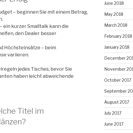
June 2018
Budget – beginnen Sie mit einem Betrag,
May 2018
n.
March 2018
– ein kurzer Smalltalk kann die
elfen, den Dealer besser
February 2018
January 2018
und Höchsteinsätze – beim
se variieren.
December 20
lregeln jedes Tisches, bevor Sie
November 20
ianten haben leicht abweichende
October 2017
September 20
August 2017
lche Titel im
July 2017
länzen?
June 2017