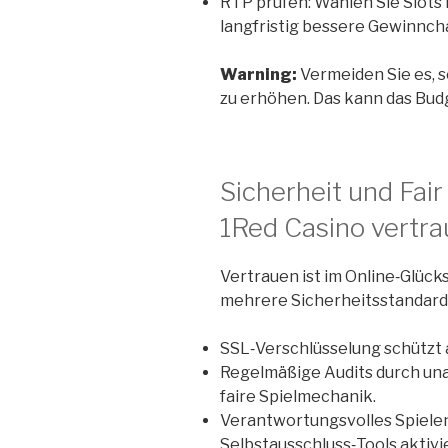
RTP prüfen: Wählen Sie Slots
langfristig bessere Gewinnch
Warning:
Vermeiden Sie es, s
zu erhöhen. Das kann das Bud
Sicherheit und Fai
1Red Casino vertr
Vertrauen ist im Online‑Glücks
mehrere Sicherheitsstandard
SSL‑Verschlüsselung schützt 
Regelmäßige Audits durch un
faire Spielmechanik.
Verantwortungsvolles Spielen
Selbstausschluss‑Tools aktivie