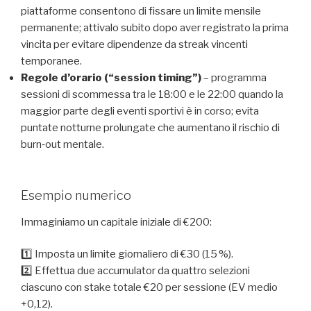
piattaforme consentono di fissare un limite mensile
permanente; attivalo subito dopo aver registrato la prima
vincita per evitare dipendenze da streak vincenti
temporanee.
Regole d’orario (“session timing”)
– programma
sessioni di scommessa tra le 18:00 e le 22:00 quando la
maggior parte degli eventi sportivi è in corso; evita
puntate notturne prolungate che aumentano il rischio di
burn‑out mentale.
Esempio numerico
Immaginiamo un capitale iniziale di €200:
1️⃣ Imposta un limite giornaliero di €30 (15 %).
2️⃣ Effettua due accumulator da quattro selezioni
ciascuno con stake totale €20 per sessione (EV medio
+0,12).