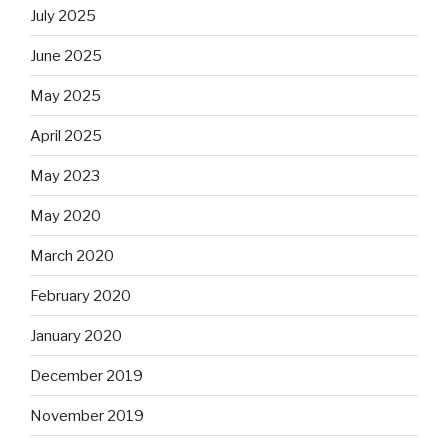
July 2025
June 2025
May 2025
April 2025
May 2023
May 2020
March 2020
February 2020
January 2020
December 2019
November 2019