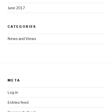
June 2017
CATEGORIES
News and Views
META
Log in
Entries feed