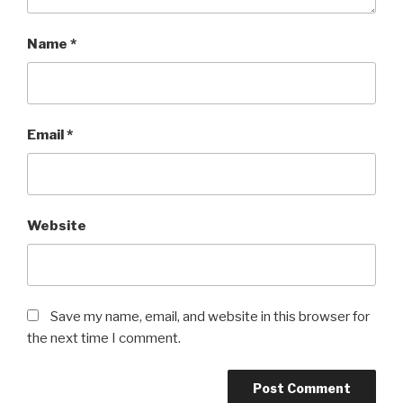
Name
*
Email
*
Website
Save my name, email, and website in this browser for
the next time I comment.