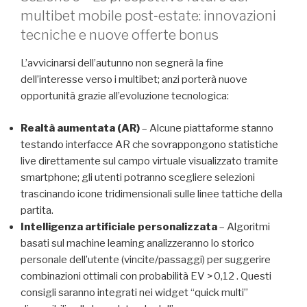
multibet mobile post‑estate: innovazioni
tecniche e nuove offerte bonus​
L’avvicinarsi dell’autunno non segnerà la fine
dell’interesse verso i multibet; anzi porterà nuove
opportunità grazie all’evoluzione tecnologica:
Realtà aumentata (AR)
– Alcune piattaforme stanno
testando interfacce AR che sovrappongono statistiche
live direttamente sul campo virtuale visualizzato tramite
smartphone; gli utenti potranno scegliere selezioni
trascinando icone tridimensionali sulle linee tattiche della
partita.
Intelligenza artificiale personalizzata
– Algoritmi
basati sul machine learning analizzeranno lo storico
personale dell’utente (vincite/passaggi) per suggerire
combinazioni ottimali con probabilità EV > 0,12 . Questi
consigli saranno integrati nei widget “quick multi”