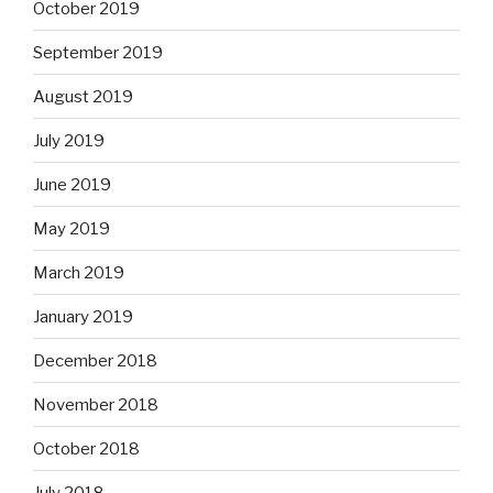
October 2019
September 2019
August 2019
July 2019
June 2019
May 2019
March 2019
January 2019
December 2018
November 2018
October 2018
July 2018