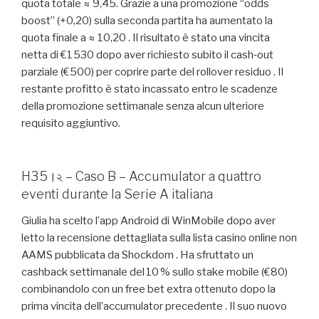
quota totale ≈ 9,45. Grazie a una promozione “odds
boost” (+0,20) sulla seconda partita ha aumentato la
quota finale a ≈ 10,20 . Il risultato è stato una vincita
netta di €1 530 dopo aver richiesto subito il cash‑out
parziale (€500) per coprire parte del rollover residuo . Il
restante profitto è stato incassato entro le scadenze
della promozione settimanale senza alcun ulteriore
requisito aggiuntivo.
H3 5।২ – Caso B – Accumulator a quattro
eventi durante la Serie A italiana
Giulia ha scelto l’app Android di WinMobile dopo aver
letto la recensione dettagliata sulla lista casino online non
AAMS pubblicata da Shockdom . Ha sfruttato un
cashback settimanale del 10 % sullo stake mobile (€80)
combinandolo con un free bet extra ottenuto dopo la
prima vincita dell’accumulator precedente . Il suo nuovo