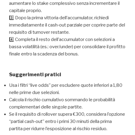
aumentare lo stake complessivo senza incrementare il
capitale proprio.
3️⃣ Dopo la prima vittoria dell’accumulator, richiedi
immediatamente il cash‑out parziale per coprire parte del
requisito di turnover restante.
4️⃣ Completa il resto dell’accumulator con selezioni a
bassa volatilità (es.: over/under) per consolidare il profitto
finale entro la scadenza del bonus.
Suggerimenti pratici
Usa i filtri “live odds” per escludere quote inferiori a 1,80
nelle prime due selezioni.
Calcola il rischio cumulativo sommando le probabilità
complementari delle singole partite.
Se il requisito di rollover supera €300, considera l’opzione
“partial cash‑out” entro i primi 30 minuti della prima
partita per ridurre l’esposizione al rischio residuo.