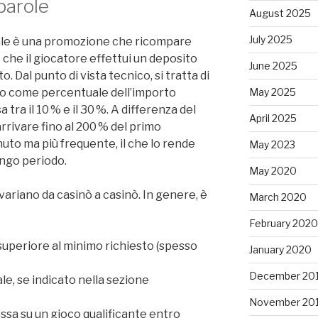
parole
August 2025
July 2025
nale è una promozione che ricompare
 che il giocatore effettui un deposito
June 2025
o. Dal punto di vista tecnico, si tratta di
to come percentuale dell’importo
May 2025
ra il 10 % e il 30 %. A differenza del
April 2025
rivare fino al 200 % del primo
nuto ma più frequente, il che lo rende
May 2023
ungo periodo.
May 2020
ariano da casinò a casinò. In genere, è
March 2020
February 2020
superiore al minimo richiesto (spesso
January 2020
December 20
e, se indicato nella sezione
November 20
a su un gioco qualificante entro