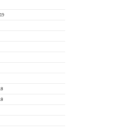
19
18
18