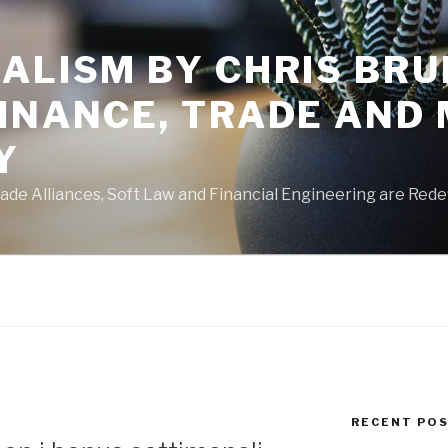
ALISM BY CHRIS BRU
FINANCE, TRADE AND
Y
de Alliances, Soft Law and Financial Engineering are Rede
RECENT PO