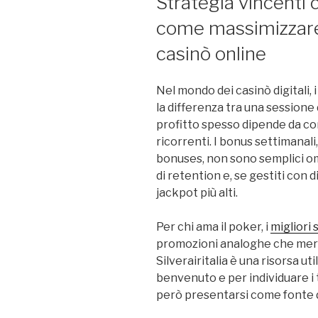
Strategia vincenti 
come massimizzare i
casinò online
Nel mondo dei casinò digitali,
la differenza tra una sessione
profitto spesso dipende da co
ricorrenti. I bonus settimanal
bonuses, non sono semplici o
di retention e, se gestiti con 
jackpot più alti.
Per chi ama il poker, i
migliori 
promozioni analoghe che merit
Silverairitalia è una risorsa u
benvenuto e per individuare i 
però presentarsi come fonte di 