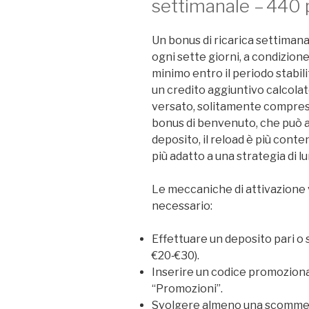
settimanale – 440 
Un bonus di ricarica settima
ogni sette giorni, a condizione
minimo entro il periodo stabilit
un credito aggiuntivo calcola
versato, solitamente compresa t
bonus di benvenuto, che può ar
deposito, il reload è più conte
più adatto a una strategia di l
Le meccaniche di attivazione v
necessario:
Effettuare un deposito pari o 
€20‑€30).
Inserire un codice promozional
“Promozioni”.
Svolgere almeno una scommess