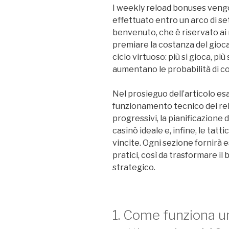
I weekly reload bonuses veng
effettuato entro un arco di set
benvenuto, che è riservato ai n
premiare la costanza del gio
ciclo virtuoso: più si gioca, più
aumentano le probabilità di co
Nel prosieguo dell’articolo e
funzionamento tecnico dei relo
progressivi, la pianificazione de
casinò ideale e, infine, le tat
vincite. Ogni sezione fornirà e
pratici, così da trasformare il
strategico.
1. Come funziona un