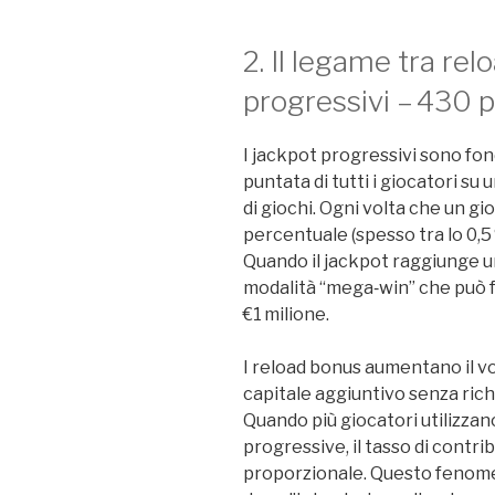
2. Il legame tra re
progressivi – 430 p
I jackpot progressivi sono fo
puntata di tutti i giocatori su
di giochi. Ogni volta che un 
percentuale (spesso tra lo 0,5 
Quando il jackpot raggiunge un 
modalità “mega‑win” che può f
€1 milione.
I reload bonus aumentano il v
capitale aggiuntivo senza rich
Quando più giocatori utilizzan
progressive, il tasso di contr
proporzionale. Questo fenomen