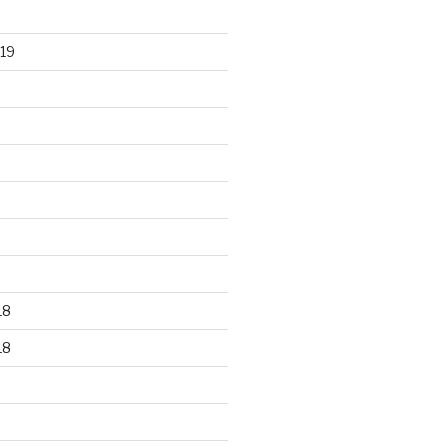
19
18
18