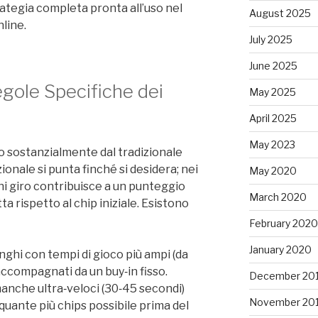
ategia completa pronta all’uso nel
August 2025
line.
July 2025
June 2025
gole Specifiche dei
May 2025
April 2025
May 2023
no sostanzialmente dal tradizionale
zionale si punta finché si desidera; nei
May 2020
gni giro contribuisce a un punteggio
March 2020
ta rispetto al chip iniziale. Esistono
February 2020
January 2020
nghi con tempi di gioco più ampi (da
 accompagnati da un buy‑in fisso.
December 20
anche ultra‑veloci (30‑45 secondi)
November 20
quante più chips possibile prima del