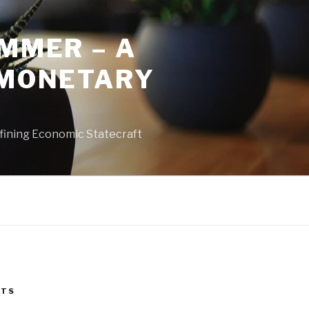
MMER – A
 MONETARY
fining Economic Statecraft
STS