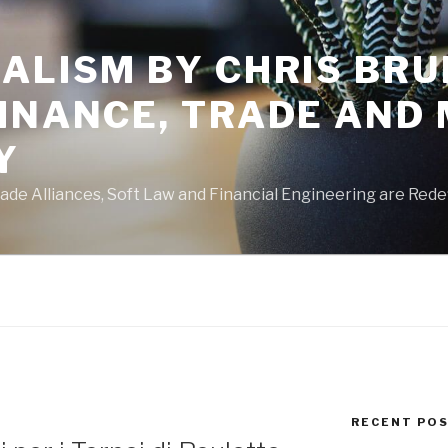
ALISM BY CHRIS BRU
FINANCE, TRADE AND
Y
de Alliances, Soft Law and Financial Engineering are Rede
RECENT PO