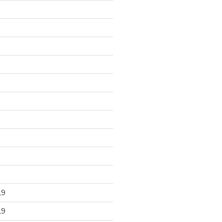
19
19