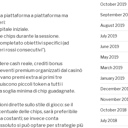
October 2019
September 20
 da piattaforma a piattaforma ma
ri:
August 2019
itale iniziale.
le chips durante la sessione.
July 2019
ompletato obiettivi specifici (ad
June 2019
i rossi consecutivi”).
May 2019
re cash reale, crediti bonus
March 2019
 a eventi premium organizzati dal casinò
rvano premi extra ai primi tre
January 2019
buiscono piccoli token a tutti i
December 20
 soglia minima di chip guadagnate.
November 20
 dirette sullo stile di gioco: se il
October 2018
entuale delle chips, sarà preferibile
 costanti; se invece conta
July 2018
assoluto si può optare per strategie più