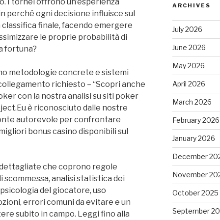
lo. I tornei offrono un’esperienza
ARCHIVES
in perché ogni decisione influisce sul
 classifica finale, facendo emergere
July 2026
mizzare le proprie probabilità di
June 2026
la fortuna?
May 2026
mo metodologie concrete e sistemi
April 2026
 collegamento richiesto – “Scopri anche
oker con la nostra analisi su siti poker
March 2026
ject.Eu è riconosciuto dalle nostre
onte autorevole per confrontare
February 2026
igliori bonus casino disponibili sul
January 2026
December 20
i dettagliate che coprono regole
November 20
di scommessa, analisi statistica dei
 psicologia del giocatore, uso
October 2025
zioni, errori comuni da evitare e un
September 2
ere subito in campo. Leggi fino alla