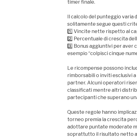
timer finale.
Il calcolo del punteggio varia
solitamente segue questi crite
1️⃣ Vincite nette rispetto al cap
2️⃣ Percentuale di crescita del
3️⃣ Bonus aggiuntivi per aver c
esempio “colpisci cinque numer
Le ricompense possono include
rimborsabili o inviti esclusivi
partner. Alcuni operatori rise
classificati mentre altri distri
partecipanti che superano una
Queste regole hanno implicazioni
torneo premia la crescita perc
adottare puntate moderate ma
soprattutto il risultato netto 