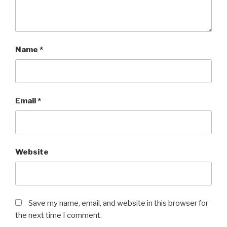
Name
*
Email
*
Website
Save my name, email, and website in this browser for
the next time I comment.