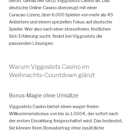
bietet. Genau hier setzt Viggoslots Casino an. Das
deutsche Online‑Casino überzeugt mit einer
Curacao‑Lizenz, über 6.000 Spielen von mehr als 45
Anbietern und einem speziellen Fokus auf deutsche
Spieler. Wer also nach einer stressfreien, festlichen
Slot‑Erfahrung sucht, findet bei Viggoslots die
passenden Lösungen.
Warum Viggoslots Casino im
Weihnachts‑Countdown glänzt
Bonus‑Magie ohne Umsätze
Viggoslots Casino bietet einen wager‑freien
Willkommensbonus von bis zu 1.000 €, der sofort nach
der ersten Einzahlung freigeschaltet wird. Das bedeutet,
Sie können Ihren Bonusbetrag ohne zusätzliche