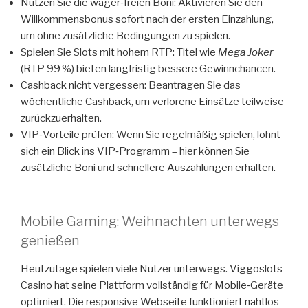
Nutzen Sie die wager‑freien Boni: Aktivieren Sie den
Willkommensbonus sofort nach der ersten Einzahlung,
um ohne zusätzliche Bedingungen zu spielen.
Spielen Sie Slots mit hohem RTP: Titel wie
Mega Joker
(RTP 99 %) bieten langfristig bessere Gewinnchancen.
Cashback nicht vergessen: Beantragen Sie das
wöchentliche Cashback, um verlorene Einsätze teilweise
zurückzuerhalten.
VIP‑Vorteile prüfen: Wenn Sie regelmäßig spielen, lohnt
sich ein Blick ins VIP‑Programm – hier können Sie
zusätzliche Boni und schnellere Auszahlungen erhalten.
Mobile Gaming: Weihnachten unterwegs
genießen
Heutzutage spielen viele Nutzer unterwegs. Viggoslots
Casino hat seine Plattform vollständig für Mobile‑Geräte
optimiert. Die responsive Webseite funktioniert nahtlos