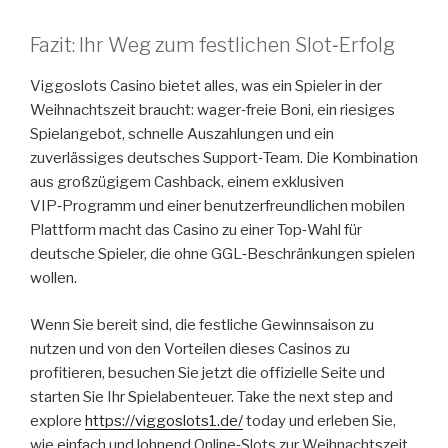
Fazit: Ihr Weg zum festlichen Slot‑Erfolg
Viggoslots Casino bietet alles, was ein Spieler in der
Weihnachtszeit braucht: wager‑freie Boni, ein riesiges
Spielangebot, schnelle Auszahlungen und ein
zuverlässiges deutsches Support‑Team. Die Kombination
aus großzügigem Cashback, einem exklusiven
VIP‑Programm und einer benutzerfreundlichen mobilen
Plattform macht das Casino zu einer Top‑Wahl für
deutsche Spieler, die ohne GGL‑Beschränkungen spielen
wollen.
Wenn Sie bereit sind, die festliche Gewinnsaison zu
nutzen und von den Vorteilen dieses Casinos zu
profitieren, besuchen Sie jetzt die offizielle Seite und
starten Sie Ihr Spielabenteuer. Take the next step and
explore
https://viggoslots1.de/
today und erleben Sie,
wie einfach und lohnend Online‑Slots zur Weihnachtszeit