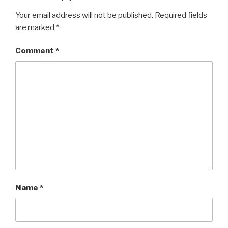
Your email address will not be published.
Required fields
are marked
*
Comment
*
Name
*