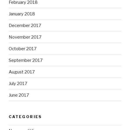
February 2018
January 2018
December 2017
November 2017
October 2017
September 2017
August 2017
July 2017
June 2017
CATEGORIES