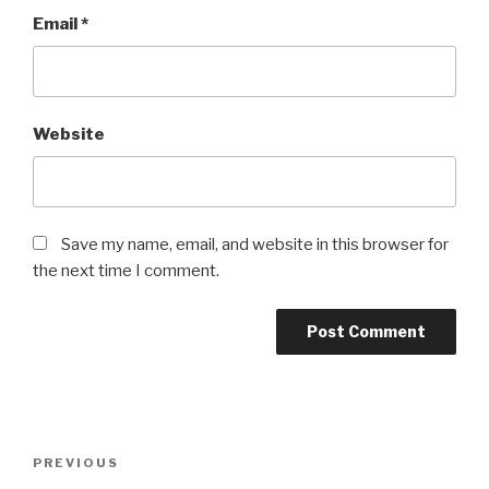
Email
*
Website
Save my name, email, and website in this browser for
the next time I comment.
Post
Previous
PREVIOUS
navigation