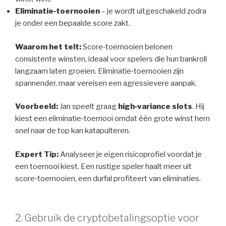
Eliminatie‑toernooien
– je wordt uitgeschakeld zodra
je onder een bepaalde score zakt.
Waarom het telt:
Score‑toernooien belonen
consistente winsten, ideaal voor spelers die hun bankroll
langzaam laten groeien. Eliminatie‑toernooien zijn
spannender, maar vereisen een agressievere aanpak.
Voorbeeld:
Jan speelt graag
high‑variance slots
. Hij
kiest een eliminatie‑toernooi omdat één grote winst hem
snel naar de top kan katapulteren.
Expert Tip:
Analyseer je eigen risicoprofiel voordat je
een toernooi kiest. Een rustige speler haalt meer uit
score‑toernooien, een durfal profiteert van eliminaties.
2. Gebruik de cryptobetalingsoptie voor