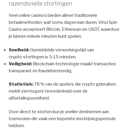
razendsnelle stortingen
Veel online casino’s bieden alleen traditionele
betaalmethoden, wat soms dagen kan duren. Vinci Spin
Casino accepteert Bitcoin, Ethereum en USDT, waardoor
je binnen enkele minuten kunt spelen.
Snelheid:
Gemiddelde verwerkingstijd van
crypto‑stortingen is 5‑15 minuten.
Veiligheid:
Blockchain‑technologie maakt transacties
transparant en fraudebestendig.
Statistiek:
78 % van de spelers die crypto gebruiken,
meldt een hogere tevredenheid over de
uitbetalingssnelheid.
Door direct te storten kun je sneller deelnemen aan
toernooien die vaak een beperkte inschrijvingsperiode
hebben.