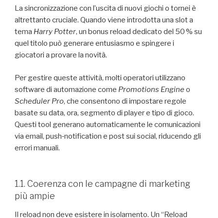
La sincronizzazione con l’uscita di nuovi giochi o tornei è
altrettanto cruciale. Quando viene introdotta una slot a
tema
Harry Potter
, un bonus reload dedicato del 50 % su
quel titolo può generare entusiasmo e spingere i
giocatori a provare la novità.
Per gestire queste attività, molti operatori utilizzano
software di automazione come
Promotions Engine
o
Scheduler Pro
, che consentono di impostare regole
basate su data, ora, segmento di player e tipo di gioco.
Questi tool generano automaticamente le comunicazioni
via email, push‑notification e post sui social, riducendo gli
errori manuali.
1.1. Coerenza con le campagne di marketing
più ampie
Il reload non deve esistere in isolamento. Un “Reload