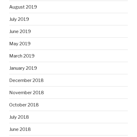
August 2019
July 2019
June 2019
May 2019
March 2019
January 2019
December 2018
November 2018
October 2018
July 2018
June 2018