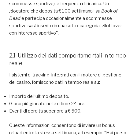
scommesse sportive), e frequenza di ricarica. Un
giocatore che deposita € 100 settimanali su
Book of
Dead
e partecipa occasionalmente a scommesse
sportive sarà inserito in una sotto‑categoria “Slot lover
con interesse sportivo”.
2.1. Utilizzo dei dati comportamentali in tempo
reale
I sistemi di tracking, integrati con il motore di gestione
del casino, forniscono dati in tempo reale su:
Importo dell’ultimo deposito.
Gioco più giocato nelle ultime 24 ore.
Eventi di perdita superiore a € 500.
Queste informazioni consentono di inviare un bonus
reload entro la stessa settimana, ad esempio: “Hai perso