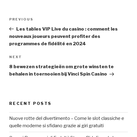
Post
Previous
PREVIOUS
navigation
Post
Les tables VIP Live du casino : comment les
nouveaux joueurs peuvent profiter des
programmes de fidélité en 2024
Next
NEXT
Post
8 bewezen strategieën om grote winsten te
behalen in toernooien bij Vinci Spin Casino
RECENT POSTS
Nuove rotte del divertimento – Come le slot classiche e
quelle moderne si sfidano grazie ai giri gratuiti