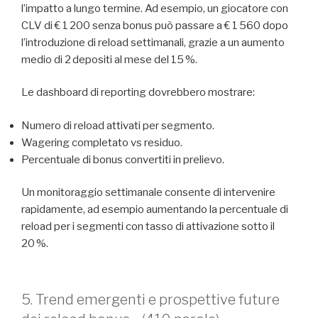
l’impatto a lungo termine. Ad esempio, un giocatore con
CLV di € 1 200 senza bonus può passare a € 1 560 dopo
l’introduzione di reload settimanali, grazie a un aumento
medio di 2 depositi al mese del 15 %.
Le dashboard di reporting dovrebbero mostrare:
Numero di reload attivati per segmento.
Wagering completato vs residuo.
Percentuale di bonus convertiti in prelievo.
Un monitoraggio settimanale consente di intervenire
rapidamente, ad esempio aumentando la percentuale di
reload per i segmenti con tasso di attivazione sotto il
20 %.
5. Trend emergenti e prospettive future