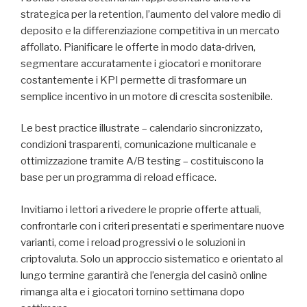
strategica per la retention, l’aumento del valore medio di
deposito e la differenziazione competitiva in un mercato
affollato. Pianificare le offerte in modo data‑driven,
segmentare accuratamente i giocatori e monitorare
costantemente i KPI permette di trasformare un
semplice incentivo in un motore di crescita sostenibile.
Le best practice illustrate – calendario sincronizzato,
condizioni trasparenti, comunicazione multicanale e
ottimizzazione tramite A/B testing – costituiscono la
base per un programma di reload efficace.
Invitiamo i lettori a rivedere le proprie offerte attuali,
confrontarle con i criteri presentati e sperimentare nuove
varianti, come i reload progressivi o le soluzioni in
criptovaluta. Solo un approccio sistematico e orientato al
lungo termine garantirà che l’energia del casinò online
rimanga alta e i giocatori tornino settimana dopo