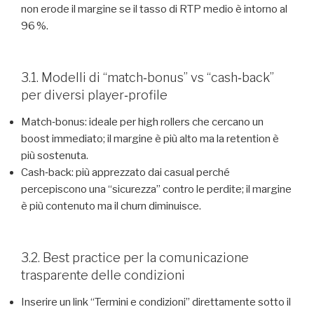
non erode il margine se il tasso di RTP medio è intorno al
96 %.
3.1. Modelli di “match‑bonus” vs “cash‑back”
per diversi player‑profile
Match‑bonus: ideale per high rollers che cercano un
boost immediato; il margine è più alto ma la retention è
più sostenuta.
Cash‑back: più apprezzato dai casual perché
percepiscono una “sicurezza” contro le perdite; il margine
è più contenuto ma il churn diminuisce.
3.2. Best practice per la comunicazione
trasparente delle condizioni
Inserire un link “Termini e condizioni” direttamente sotto il