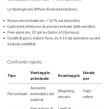
Le tipologie più diffuse di reload includono:
Bonus percentuale (es. + 50 % sul deposito).
Cash‑back (rimborso di una percentuale delle perdite).
Free spins (es. 20 giri su
Gates of Olympus
).
Crediti di gioco (valore fisso, es. € 10 da spendere su slot
a bassa volatilità).
Confronto rapido
Vantaggio
Ideale
Tipo
Svantaggio
principale
per
Aumento
Wagering
High
Percentuale
immediato del
elevato
rollers
bankroll
Percezione di
Limiti di