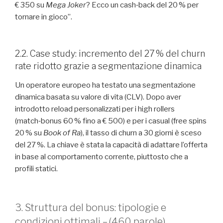
€ 350 su
Mega Joker
? Ecco un cash‑back del 20 % per
tornare in gioco”.
2.2. Case study: incremento del 27 % del churn
rate ridotto grazie a segmentazione dinamica
Un operatore europeo ha testato una segmentazione
dinamica basata su valore di vita (CLV). Dopo aver
introdotto reload personalizzati per i high rollers
(match‑bonus 60 % fino a € 500) e per i casual (free spins
20 % su
Book of Ra
), il tasso di churn a 30 giorni è sceso
del 27 %. La chiave è stata la capacità di adattare l’offerta
in base al comportamento corrente, piuttosto che a
profili statici.
3. Struttura del bonus: tipologie e
condizioni ottimali – (460 parole)