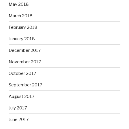
May 2018
March 2018
February 2018
January 2018
December 2017
November 2017
October 2017
September 2017
August 2017
July 2017
June 2017