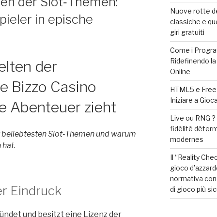
en der Slot‑Themen:
Nuove rotte de
ieler in epische
classiche e qu
giri gratuiti
Come i Progra
Ridefinendo la
lten der
Online
e Bizzo Casino
HTML5 e Free S
Iniziare a Gio
he Abenteuer zieht
Live ou RNG 
fidélité déter
der beliebtesten Slot‑Themen und warum
modernes
 hat.
Il “Reality Che
gioco d’azzard
normativa con 
er Eindruck
di gioco più si
ndet und besitzt eine Lizenz der