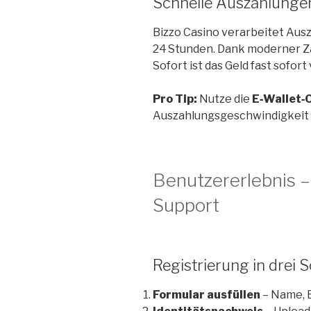
Schnelle Auszahlunge
Bizzo Casino verarbeitet Ausz
24 Stunden. Dank moderner Zah
Sofort ist das Geld fast sofort
Pro Tip:
Nutze die
E‑Wallet‑
Auszahlungsgeschwindigkeit 
Benutzererlebnis –
Support
Registrierung in drei S
Formular ausfüllen
– Name, E