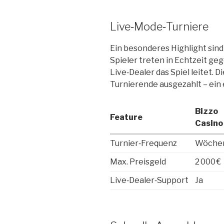
Live‑Mode‑Turniere
Ein besonderes Highlight sin
Spieler treten in Echtzeit ge
Live‑Dealer das Spiel leitet. 
Turnierende ausgezahlt – ein 
Bizzo
Feature
Casino
Turnier‑Frequenz
Wöchen
Max. Preisgeld
2 000 €
Live‑Dealer‑Support
Ja