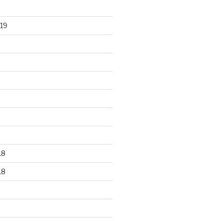
19
18
18