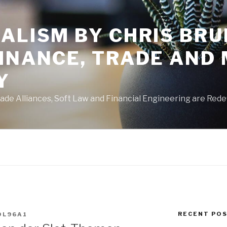
ALISM BY CHRIS BRU
FINANCE, TRADE AND
Y
de Alliances, Soft Law and Financial Engineering are Rede
RECENT PO
DL96A1