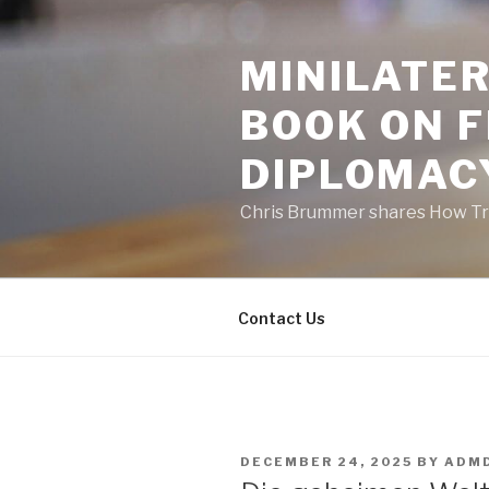
Skip
to
MINILATER
content
BOOK ON 
DIPLOMAC
Chris Brummer shares How Tra
Contact Us
POSTED
DECEMBER 24, 2025
BY
ADM
ON