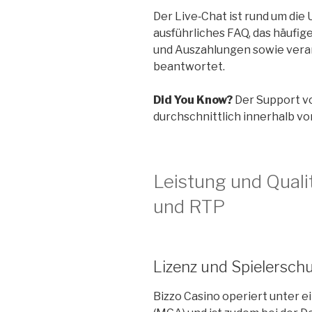
Der Live‑Chat ist rund um die U
ausführliches FAQ, das häufi
und Auszahlungen sowie vera
beantwortet.
Did You Know?
Der Support v
durchschnittlich innerhalb v
Leistung und Qualit
und RTP
Lizenz und Spielersch
Bizzo Casino operiert unter e