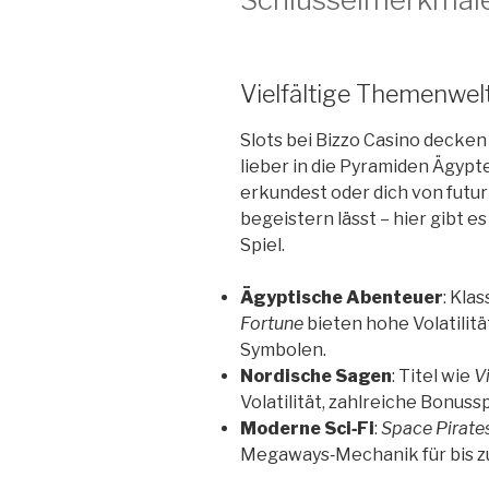
Vielfältige Themenwel
Slots bei Bizzo Casino decken
lieber in die Pyramiden Ägypt
erkundest oder dich von futu
begeistern lässt – hier gibt 
Spiel.
Ägyptische Abenteuer
: Kla
Fortune
bieten hohe Volatilit
Symbolen.
Nordische Sagen
: Titel wie
V
Volatilität, zahlreiche Bonuss
Moderne Sci‑Fi
:
Space Pirate
Megaways‑Mechanik für bis z