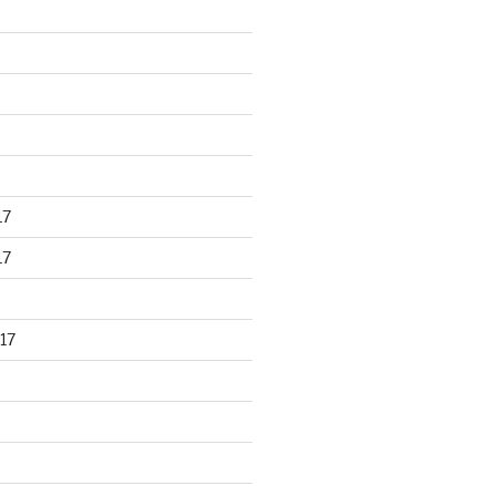
17
17
17