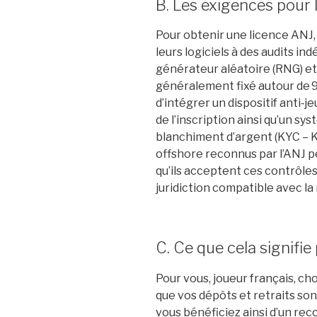
B. Les exigences pour 
Pour obtenir une licence ANJ
leurs logiciels à des audits in
générateur aléatoire (RNG) e
généralement fixé autour de 9
d’intégrer un dispositif anti‑
de l’inscription ainsi qu’un s
blanchiment d’argent (KYC – 
offshore reconnus par l’ANJ p
qu’ils acceptent ces contrôles
juridiction compatible avec 
C. Ce que cela signifie
Pour vous, joueur français, cho
que vos dépôts et retraits sont
vous bénéficiez ainsi d’un reco