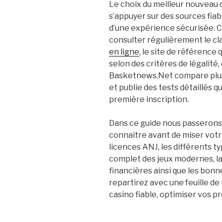
Le choix du meilleur nouveau ca
s’appuyer sur des sources fiab
d’une expérience sécurisée. C
consulter régulièrement le c
en ligne
, le site de référence
selon des critères de légalité,
Basketnews.Net compare plus
et publie des tests détaillés qu
première inscription.
Dans ce guide nous passerons 
connaître avant de miser votre 
licences ANJ, les différents t
complet des jeux modernes, la
financières ainsi que les bonn
repartirez avec une feuille de
casino fiable, optimiser vos p