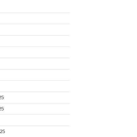
25
25
025