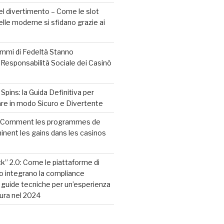
l divertimento – Come le slot
elle moderne si sfidano grazie ai
mmi di Fedeltà Stanno
 Responsabilità Sociale dei Casinò
pins: la Guida Definitiva per
care in modo Sicuro e Divertente
? Comment les programmes de
minent les gains dans les casinos
ck” 2.0: Come le piattaforme di
o integrano la compliance
guide tecniche per un’esperienza
cura nel 2024