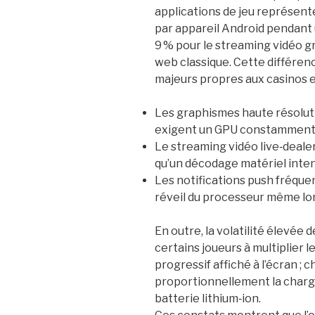
applications de jeu représen
par appareil Android pendant
9 % pour le streaming vidéo gr
web classique. Cette différenc
majeurs propres aux casinos en
Les graphismes haute résolut
exigent un GPU constamment so
Le streaming vidéo live‑dealer
qu’un décodage matériel intens
Les notifications push fréqu
réveil du processeur même lors
En outre, la volatilité élevé
certains joueurs à multiplier l
progressif affiché à l’écran 
proportionnellement la charge
batterie lithium‑ion.