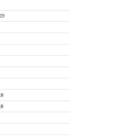
19
18
18