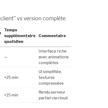
t client” vs version complète
Temps
n
supplémentaire
Commentaire
quotidien
Interface riche
—
avec animations
complètes
UI simplifiée,
+25 min
textures
compressées
Rendu serveur
+15 min
partiel via cloud