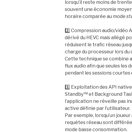
lorsqu’il reste moins de tren
souvent une économie moyenn
horaire comparée au mode st
2️⃣ Compression audio/vidéo AV
dérivé du HEVC mais allégé po
réduisent le trafic réseau jus
charge du processeur lors du 
Cette technique se combine a
flux audio afin que seules les
pendant les sessions courtes 
3️⃣ Exploitation des API nati
Standby™ et Background Tasks
l’application ne réveille pas i
active définie par l’utilisateur.
Par exemple, lorsqu’un joueur a
requêtes réseau sont différée
mode basse consommation.