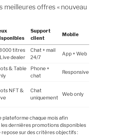
 meilleures offres « nouveau
eux
Support
Mobile
isponibles
client
3 000 titres
Chat + mail
App + Web
 Live dealer
24/7
lots & Table
Phone +
Responsive
nly
chat
lots NFT &
Chat
Web only
ive
uniquement
 plateforme chaque mois afin
c les dernières promotions disponibles
repose sur des critères objectifs :