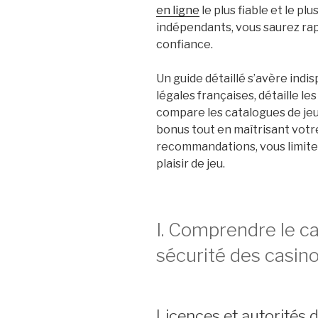
en ligne
le plus fiable et le pl
indépendants, vous saurez ra
confiance.
Un guide détaillé s’avère indisp
légales françaises, détaille le
compare les catalogues de je
bonus tout en maîtrisant votre
recommandations, vous limiter
plaisir de jeu.
I. Comprendre le ca
sécurité des casino
Licences et autorités 