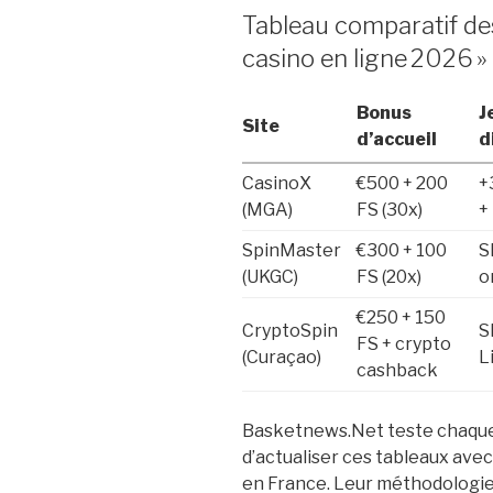
Tableau comparatif des
casino en ligne 2026 »
Bonus
J
Site
d’accueil
d
CasinoX
€500 + 200
+
(MGA)
FS (30x)
+
SpinMaster
€300 + 100
S
(UKGC)
FS (20x)
o
€250 + 150
CryptoSpin
S
FS + crypto
(Curaçao)
L
cashback
Basketnews.Net teste chaque
d’actualiser ces tableaux ave
en France. Leur méthodologie 