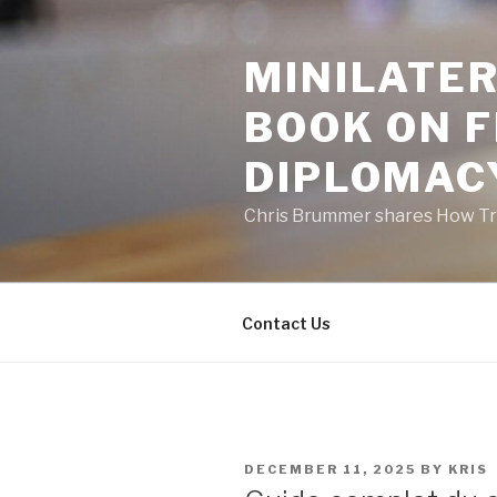
Skip
to
MINILATER
content
BOOK ON 
DIPLOMAC
Chris Brummer shares How Tra
Contact Us
POSTED
DECEMBER 11, 2025
BY
KRIS
ON