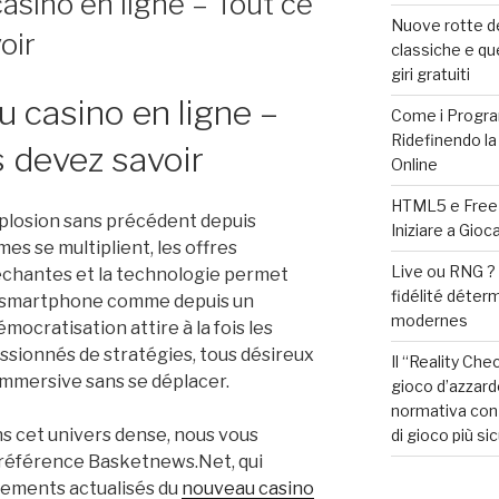
asino en ligne – Tout ce
Nuove rotte de
oir
classiche e qu
giri gratuiti
 casino en ligne –
Come i Progra
Ridefinendo la
 devez savoir
Online
HTML5 e Free S
xplosion sans précédent depuis
Iniziare a Gio
es se multiplient, les offres
Live ou RNG 
échantes et la technologie permet
fidélité déter
un smartphone comme depuis un
modernes
mocratisation attire à la fois les
assionnés de stratégies, tous désireux
Il “Reality Che
immersive sans se déplacer.
gioco d’azzard
normativa con 
ns cet univers dense, nous vous
di gioco più si
de référence Basketnews.Net, qui
sements actualisés du
nouveau casino