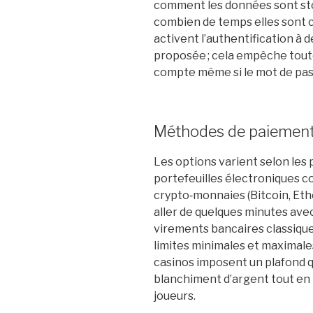
comment les données sont sto
combien de temps elles sont 
activent l’authentification à d
proposée ; cela empêche toute
compte même si le mot de pa
Méthodes de paiement
Les options varient selon les
portefeuilles électroniques co
crypto‑monnaies (Bitcoin, Eth
aller de quelques minutes avec
virements bancaires classiques
limites minimales et maximales
casinos imposent un plafond q
blanchiment d’argent tout en r
joueurs.