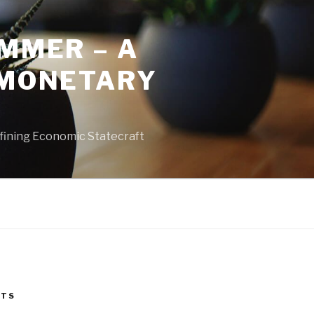
MMER – A
 MONETARY
fining Economic Statecraft
STS