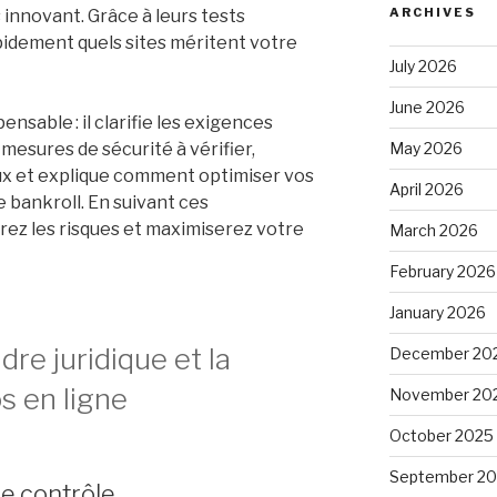
ARCHIVES
us innovant. Grâce à leurs tests
pidement quels sites méritent votre
July 2026
June 2026
ensable : il clarifie les exigences
s mesures de sécurité à vérifier,
May 2026
ux et explique comment optimiser vos
April 2026
 bankroll. En suivant ces
ez les risques et maximiserez votre
March 2026
February 2026
January 2026
dre juridique et la
December 20
s en ligne
November 20
October 2025
September 2
de contrôle