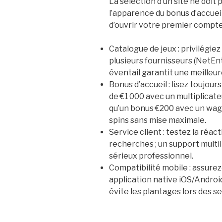
La sélection d’un site ne doit
l’apparence du bonus d’accueil.
d’ouvrir votre premier compte
Catalogue de jeux : privilégie
plusieurs fournisseurs (NetEnt
éventail garantit une meilleure
Bonus d’accueil : lisez toujours
de €1 000 avec un multiplicat
qu’un bonus €200 avec un wa
spins sans mise maximale.
Service client : testez la réac
recherches ; un support multil
sérieux professionnel.
Compatibilité mobile : assurez
application native iOS/Android
évite les plantages lors des 