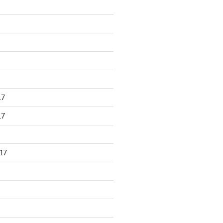
17
17
17