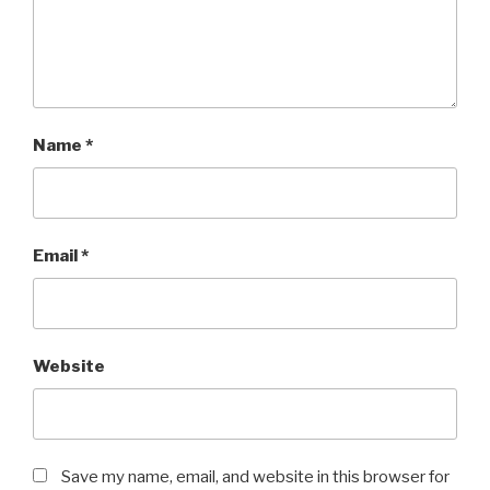
Name
*
Email
*
Website
Save my name, email, and website in this browser for