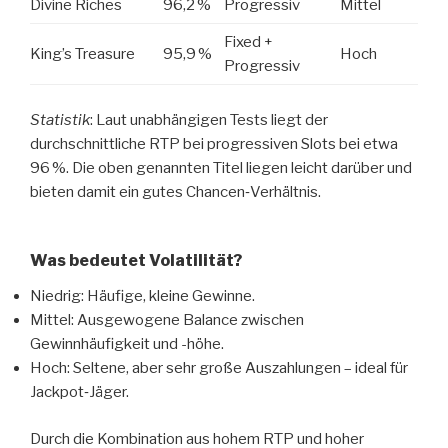
Divine Riches
96,2 %
Progressiv
Mittel
Fixed +
King’s Treasure
95,9 %
Hoch
Progressiv
Statistik
: Laut unabhängigen Tests liegt der
durchschnittliche RTP bei progressiven Slots bei etwa
96 %. Die oben genannten Titel liegen leicht darüber und
bieten damit ein gutes Chancen‑Verhältnis.
Was bedeutet Volatilität?
Niedrig: Häufige, kleine Gewinne.
Mittel: Ausgewogene Balance zwischen
Gewinnhäufigkeit und -höhe.
Hoch: Seltene, aber sehr große Auszahlungen – ideal für
Jackpot‑Jäger.
Durch die Kombination aus hohem RTP und hoher