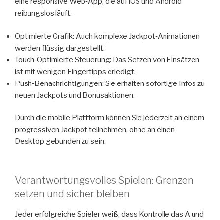
eine responsive Web‑App, die auf iOS und Android
reibungslos läuft.
Optimierte Grafik: Auch komplexe Jackpot‑Animationen
werden flüssig dargestellt.
Touch‑Optimierte Steuerung: Das Setzen von Einsätzen
ist mit wenigen Fingertipps erledigt.
Push‑Benachrichtigungen: Sie erhalten sofortige Infos zu
neuen Jackpots und Bonusaktionen.
Durch die mobile Plattform können Sie jederzeit an einem
progressiven Jackpot teilnehmen, ohne an einen
Desktop gebunden zu sein.
Verantwortungsvolles Spielen: Grenzen
setzen und sicher bleiben
Jeder erfolgreiche Spieler weiß, dass Kontrolle das A und