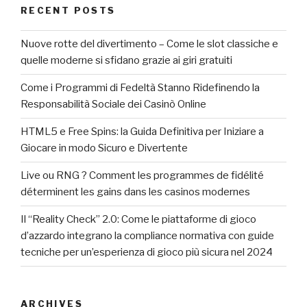
RECENT POSTS
Nuove rotte del divertimento – Come le slot classiche e
quelle moderne si sfidano grazie ai giri gratuiti
Come i Programmi di Fedeltà Stanno Ridefinendo la
Responsabilità Sociale dei Casinò Online
HTML5 e Free Spins: la Guida Definitiva per Iniziare a
Giocare in modo Sicuro e Divertente
Live ou RNG ? Comment les programmes de fidélité
déterminent les gains dans les casinos modernes
Il “Reality Check” 2.0: Come le piattaforme di gioco
d’azzardo integrano la compliance normativa con guide
tecniche per un’esperienza di gioco più sicura nel 2024
ARCHIVES