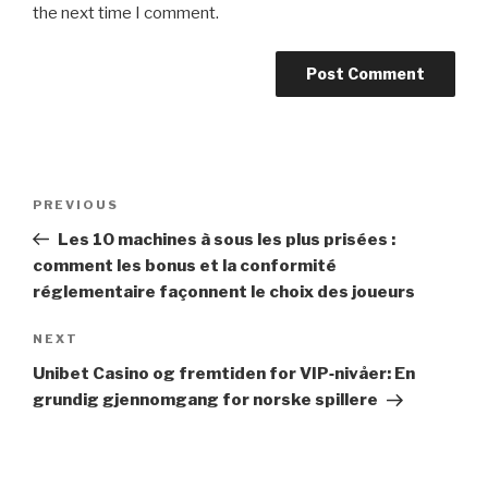
the next time I comment.
Post
Previous
PREVIOUS
navigation
Post
Les 10 machines à sous les plus prisées :
comment les bonus et la conformité
réglementaire façonnent le choix des joueurs
Next
NEXT
Post
Unibet Casino og fremtiden for VIP‑nivåer: En
grundig gjennomgang for norske spillere