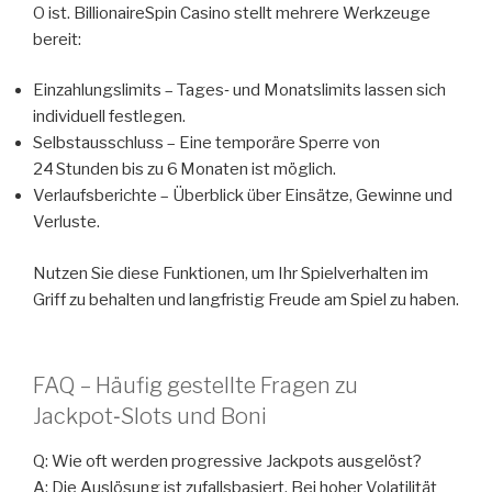
O ist. BillionaireSpin Casino stellt mehrere Werkzeuge
bereit:
Einzahlungslimits – Tages‑ und Monatslimits lassen sich
individuell festlegen.
Selbstausschluss – Eine temporäre Sperre von
24 Stunden bis zu 6 Monaten ist möglich.
Verlaufsberichte – Überblick über Einsätze, Gewinne und
Verluste.
Nutzen Sie diese Funktionen, um Ihr Spielverhalten im
Griff zu behalten und langfristig Freude am Spiel zu haben.
FAQ – Häufig gestellte Fragen zu
Jackpot‑Slots und Boni
Q: Wie oft werden progressive Jackpots ausgelöst?
A: Die Auslösung ist zufallsbasiert. Bei hoher Volatilität