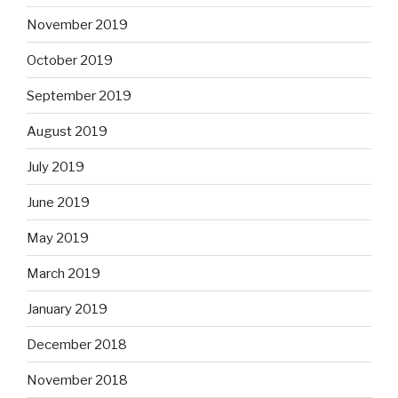
November 2019
October 2019
September 2019
August 2019
July 2019
June 2019
May 2019
March 2019
January 2019
December 2018
November 2018