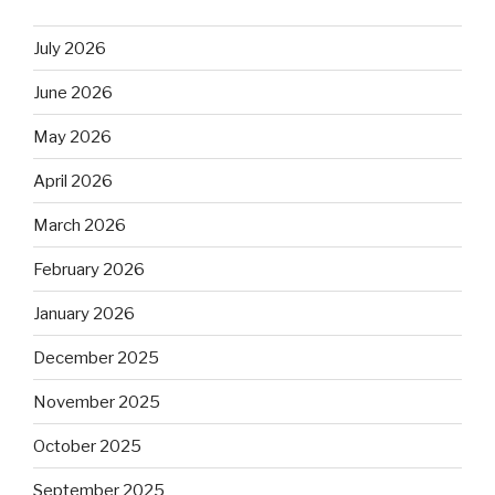
July 2026
June 2026
May 2026
April 2026
March 2026
February 2026
January 2026
December 2025
November 2025
October 2025
September 2025