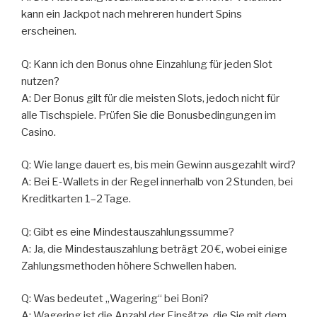
kann ein Jackpot nach mehreren hundert Spins
erscheinen.
Q: Kann ich den Bonus ohne Einzahlung für jeden Slot
nutzen?
A: Der Bonus gilt für die meisten Slots, jedoch nicht für
alle Tischspiele. Prüfen Sie die Bonusbedingungen im
Casino.
Q: Wie lange dauert es, bis mein Gewinn ausgezahlt wird?
A: Bei E‑Wallets in der Regel innerhalb von 2 Stunden, bei
Kreditkarten 1–2 Tage.
Q: Gibt es eine Mindestauszahlungssumme?
A: Ja, die Mindestauszahlung beträgt 20 €, wobei einige
Zahlungsmethoden höhere Schwellen haben.
Q: Was bedeutet „Wagering“ bei Boni?
A: Wagering ist die Anzahl der Einsätze, die Sie mit dem